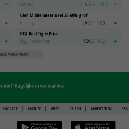
PotatoNL
€ 15,00
~
€ 23,00
Uien Middenmeer Geel 30-60% grof
Noteringen
€ 0,00
~
€ 0,00
DCA BestPigletPrice
Biggen weekprijzen
€ 26,50
€ 0,50
MEER MARKTPRIJZEN
brief! Dagelijks in uw mailbox
PODCAST
ARCHIEF
WEER
REIZEN
ADVERTEREN
RSS