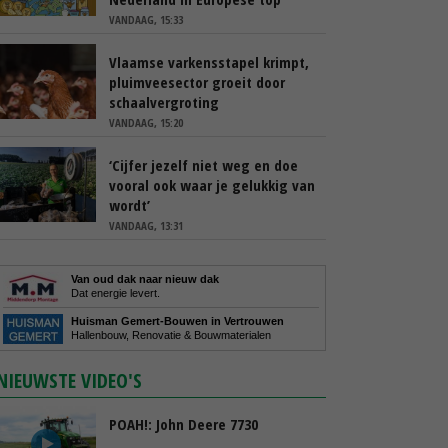
VANDAAG, 15:33
Vlaamse varkensstapel krimpt,
pluimveesector groeit door
schaalvergroting
VANDAAG, 15:20
‘Cijfer jezelf niet weg en doe
vooral ook waar je gelukkig van
wordt’
VANDAAG, 13:31
Van oud dak naar nieuw dak
Dat energie levert.
Huisman Gemert-Bouwen in Vertrouwen
Hallenbouw, Renovatie & Bouwmaterialen
NIEUWSTE VIDEO'S
POAH!: John Deere 7730