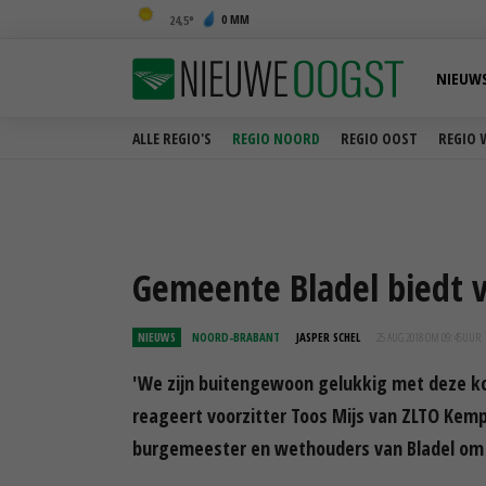
0 MM
24,5
NIEUW
ALLE REGIO'S
REGIO NOORD
REGIO OOST
REGIO 
Gemeente Bladel biedt 
NIEUWS
NOORD-BRABANT
JASPER SCHEL
25 AUG 2018 OM 09:45
UUR
'We zijn buitengewoon gelukkig met deze koe
reageert voorzitter Toos Mijs van ZLTO Kemp
burgemeester en wethouders van Bladel om 