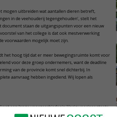
t mogen uitbreiden wat aantallen dieren betreft,
ngen in de veehouderij tegengehouden', stelt het
n dit document staan de uitgangspunten voor een nieuw
oorstel van het college is dat ook mestverwerking
e voorwaarden mogelijk moet zijn.
 het hoog tijd dat er meer bewegingsruimte komt voor
ervelend voor deze groep ondernemers, want de deadline
ing van de provincie komt snel dichterbij. In
ete aanvraag hebben ingediend. Wij lopen als
 kent een lange voorgeschiedenis. Vorig voorjaar stapte
huizen op, toen er al een breedgedragen voorstel op