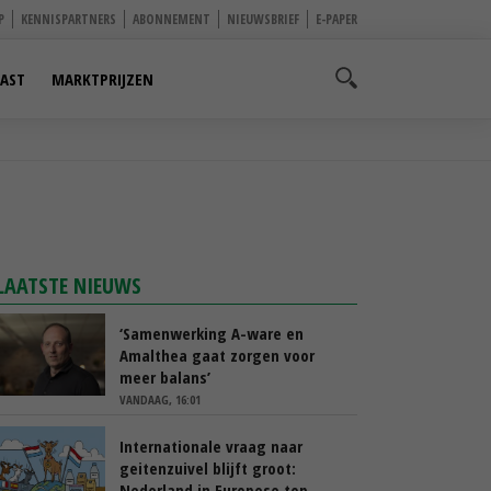
P
KENNISPARTNERS
ABONNEMENT
NIEUWSBRIEF
E-PAPER
AST
MARKTPRIJZEN
LAATSTE NIEUWS
‘Samenwerking A-ware en
Amalthea gaat zorgen voor
meer balans’
VANDAAG, 16:01
Internationale vraag naar
geitenzuivel blijft groot:
Nederland in Europese top