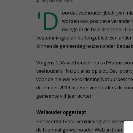
© Johan Wissink
'D
oordat veehouderijbedrijven nie
worden ook positieve veranderi
college in de beleidsnotitie. I
bestemmingsplan buitengebied. Een ander v
binnen de gemeentegrenzen onder bepaald
Volgens CDA-wethouder Fons d'Haens wordt
veehouders. 'Nu zit alles op slot. Dat is v
voor de nieuwe Verordening Natuurbescherm
december 2019 moeten veehouders de compl
gemeente vijf jaar achter.'
Wethouder opgestapt
Het voorstel voor verruiming van de regels
de toenmalige wethouder Welzijn Joan Veld