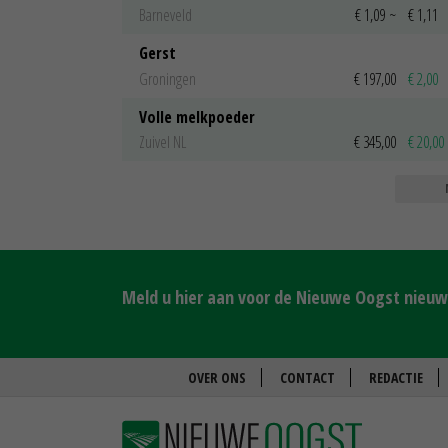
Barneveld
€ 1,09
~
€ 1,11
Gerst
Groningen
€ 197,00
€ 2,00
Volle melkpoeder
Zuivel NL
€ 345,00
€ 20,00
Meld u hier aan voor de Nieuwe Oogst nieuws
OVER ONS
CONTACT
REDACTIE