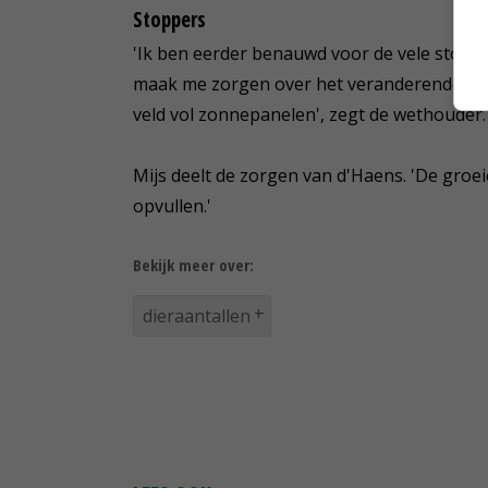
Stoppers
'Ik ben eerder benauwd voor de vele stoppe
maak me zorgen over het veranderende gron
veld vol zonnepanelen', zegt de wethouder.
Mijs deelt de zorgen van d'Haens. 'De groe
opvullen.'
Bekijk meer over:
dieraantallen