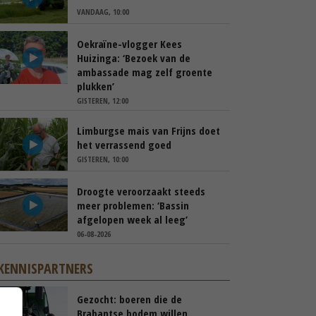
VANDAAG, 10:00
Oekraïne-vlogger Kees
Huizinga: ‘Bezoek van de
ambassade mag zelf groente
plukken’
GISTEREN, 12:00
Limburgse mais van Frijns doet
het verrassend goed
GISTEREN, 10:00
Droogte veroorzaakt steeds
meer problemen: ‘Bassin
afgelopen week al leeg’
06-08-2026
KENNISPARTNERS
Gezocht: boeren die de
Brabantse bodem willen