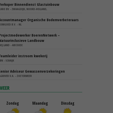
Verkoper Binnendienst Glastuinbouw
KARO BV - ZWAAGDIJK, NOORD-HOLLAND,
Accountmanager Organische Bodemverbeteraars
COMGOED B.V. - NL
Projectmedewerker BoerenNetwerk –
Natuurinclusieve Landbouw
WIJ.LAND - ABCOUDE
Teamleider instroom kwekerij
IBN - SCHAIJK
Senior Adviseur Gewassenverzekeringen
AGRIVER U.A. - ZOETERMEER
WEER
Zondag
Maandag
Dinsdag