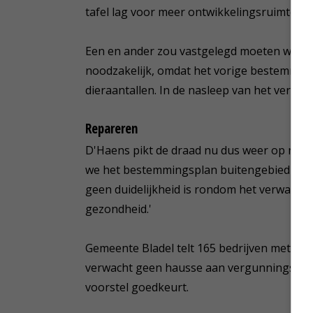
tafel lag voor meer ontwikkelingsruimte vo
Een en ander zou vastgelegd moeten worde
noodzakelijk, omdat het vorige bestemming
dieraantallen. In de nasleep van het vertrek
Repareren
D'Haens pikt de draad nu dus weer op met 
we het bestemmingsplan buitengebied gaan 
geen duidelijkheid is rondom het verwachte
gezondheid.'
Gemeente Bladel telt 165 bedrijven met ee
verwacht geen hausse aan vergunningsaan
voorstel goedkeurt.