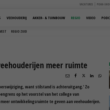
VACATURES
POAH-SHO
S
VEEHOUDERIJ
AKKER- & TUINBOUW
REGIO
VIDEO
PODC
WEST
REGIO ZUID
veehouderijen meer ruimte
rswijziging, want stilstand is achteruitgang.' Zo
engrens op het voorstel van het college van
meer ontwikkelingsruimte te geven aan veehouderijen.