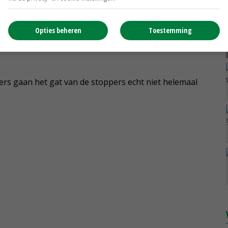
rs. Wie draagt er straks zorg voor het buitengebied? Ik
Opties beheren
Toestemming
dgebruik. Ik zie liever een open landschap dan een
iers gaan het gat van de stoppers echt niet helemaal