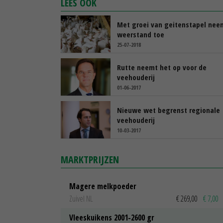
LEES OOK
Met groei van geitenstapel nee
weerstand toe
25-07-2018
Rutte neemt het op voor de
veehouderij
01-06-2017
Nieuwe wet begrenst regionale
veehouderij
10-03-2017
MARKTPRIJZEN
Magere melkpoeder
Zuivel NL
€ 269,00
€ 7,00
Vleeskuikens 2001-2600 gr