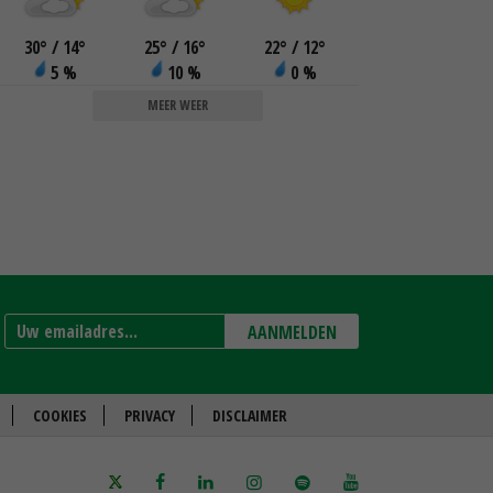
30
°
/ 14
°
25
°
/ 16
°
22
°
/ 12
°
5 %
10 %
0 %
MEER WEER
AANMELDEN
COOKIES
PRIVACY
DISCLAIMER