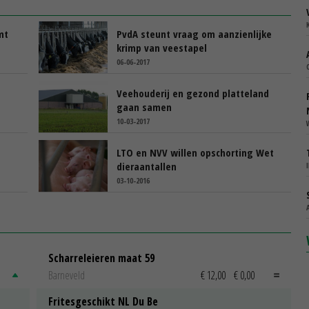
mt
PvdA steunt vraag om aanzienlijke
krimp van veestapel
06-06-2017
Veehouderij en gezond platteland
gaan samen
10-03-2017
LTO en NVV willen opschorting Wet
dieraantallen
03-10-2016
Scharreleieren maat 59
Barneveld
€ 12,00
€ 0,00
Fritesgeschikt NL Du Be