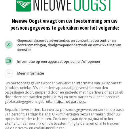
or veehouderijen.
Nieuwe Oogst vraagt om uw toestemming om uw
n in een nieuw bestemmingsplan buitengebied. Dit was
persoonsgegevens te gebruiken voor het volgende:
splan volgens de rechter ten onrechte stuurde op
 van Veldhuizen klapte de coalitie.
Gepersonaliseerde advertenties en content, advertentie- en
contentmetingen, doelgroepenonderzoek en ontwikkeling van
diensten
de nieuwe coalitiepartijen. 'We hebben afgesproken dat
Informatie op een apparaat opslaan en/of openen
repareren. Wat het wel lastig maakt, is dat er nog
Meer informatie
 rapport over de relatie tussen veehouderij en
Uw persoonsgegevens worden verwerkt en informatie van uw apparaat
(cookies, unieke ID's en andere apparaatgegevens) kan worden
opgeslagen door, geopend door en gedeeld met 4 partners of specifiek
door deze site worden gebruikt. Wij en onze partners kunnen precieze
n vergunning voor het houden van vee. D'Haens
geolocatiegegevens gebruiken.
Lijst met partners.
vragen, als de gemeenteraad op 20 september het
Bepaalde leveranciers kunnen uw persoonsgegevens verwerken op basis
van gerechtvaardigd belang. U kunt hiertegen bezwaar maken door uw
opties hieronder te beheren. Zoek onderaan deze pagina of in het
sitemenu naar een link om uw toestemming te beheren of in te trekken
via de privacy- en cookie-instellingen.