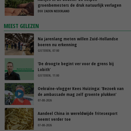
groenbemesters de druk natuurlijk verlagen
DSV ZADEN NEDERLAND
MEEST GELEZEN
Na jarenlang meten willen Zuid-Hollandse
boeren nu erkenning
GISTEREN, 07:00
‘De droogte begint ver voor de grens bij
Lobith’
GISTEREN, 11:00
Oekraïne-vlogger Kees Huizinga: ‘Bezoek van
de ambassade mag zelf groente plukken’
07-08-2026
Aandeel China in wereldwijde fritesexport
neemt verder toe
07-08-2026