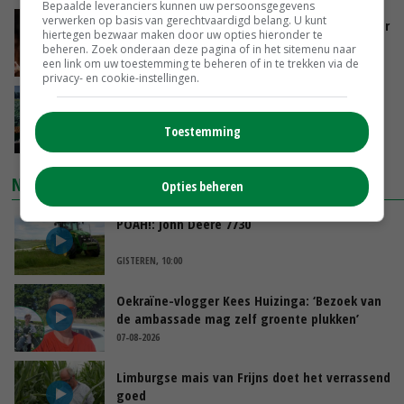
Bepaalde leveranciers kunnen uw persoonsgegevens
verwerken op basis van gerechtvaardigd belang. U kunt
Vlaamse varkensstapel krimpt, pluimveesector
hiertegen bezwaar maken door uw opties hieronder te
groeit door schaalvergroting
beheren. Zoek onderaan deze pagina of in het sitemenu naar
GISTEREN, 15:20
een link om uw toestemming te beheren of in te trekken via de
privacy- en cookie-instellingen.
‘Cijfer jezelf niet weg en doe vooral ook waar
je gelukkig van wordt’
Toestemming
GISTEREN, 13:31
NIEUWSTE VIDEO'S
Opties beheren
POAH!: John Deere 7730
GISTEREN, 10:00
Oekraïne-vlogger Kees Huizinga: ‘Bezoek van
de ambassade mag zelf groente plukken’
07-08-2026
Limburgse mais van Frijns doet het verrassend
goed