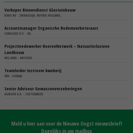
Verkoper Binnendienst Glastuinbouw
KARO BV - ZWAAGDIJK, NOORD-HOLLAND,
Accountmanager Organische Bodemverbeteraars
COMGOED B.V. - NL
Projectmedewerker BoerenNetwerk – Natuurinclusieve
Landbouw
WIJ.LAND - ABCOUDE
Teamleider instroom kwekerij
IBN - SCHAIJK
Senior Adviseur Gewassenverzekeringen
AGRIVER U.A. - ZOETERMEER
Meld u hier aan voor de Nieuwe Oogst nieuwsbrief!
Dagelijks in uw mailbox