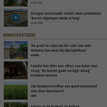
07-08-2026
Droogte veroorzaakt steeds meer problemen:
‘Bassin afgelopen week al leeg’
06-08-2026
KENNISPARTNERS
‘De proef in Lelystad liet echt zien wat
Helianta kan doen bij phytophthora’
ADAMA
Familie Van Vliet ziet effect van bolus snel
terug: ‘De koeien gaan rustiger droog’
BOEHRINGER INGELHEIM
Zijn bladmeststoffen een goed alternatief
voor dure kunstmest?
YARA
Aaltjes in de bodem? Zo helpen