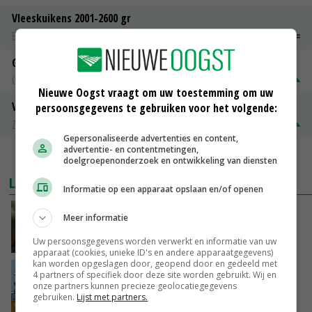
Vleeskuikens 2001-2600 gr
Barneveld
€ 1,09
~
€ 1,11
Gerst
Groningen
€ 197,00
€ 2,00
Nieuwe Oogst vraagt om uw toestemming om uw
Volle melkpoeder
persoonsgegevens te gebruiken voor het volgende:
Zuivel NL
€ 345,00
€ 20,00
Gepersonaliseerde advertenties en content,
advertentie- en contentmetingen,
MEER MARKTPRIJZEN
doelgroepenonderzoek en ontwikkeling van diensten
LAATSTE NIEUWS
Informatie op een apparaat opslaan en/of openen
‘Samenwerking A-ware en Amalthea gaat
Meer informatie
zorgen voor meer balans’
Uw persoonsgegevens worden verwerkt en informatie van uw
GISTEREN, 16:01
apparaat (cookies, unieke ID's en andere apparaatgegevens)
kan worden opgeslagen door, geopend door en gedeeld met
Internationale vraag naar geitenzuivel blijft
4 partners of specifiek door deze site worden gebruikt. Wij en
groot: Nederland in Europese top
onze partners kunnen precieze geolocatiegegevens
gebruiken.
Lijst met partners.
GISTEREN, 15:33