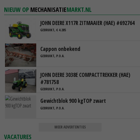
NIEUW OP
MECHANISATIE
MARKT.NL
JOHN DEERE X117R ZITMAAIER (HAE) #692764
GEBRUIKT, € 4.285
Cappon onbekend
GEBRUIKT, P.O.A.
JOHN DEERE 3038E COMPACTTREKKER (HAE)
#781758
GEBRUIKT, P.O.A.
Gewichtblok 900 kgTOP zwart
GEBRUIKT, P.O.A.
MEER ADVERTENTIES
VACATURES