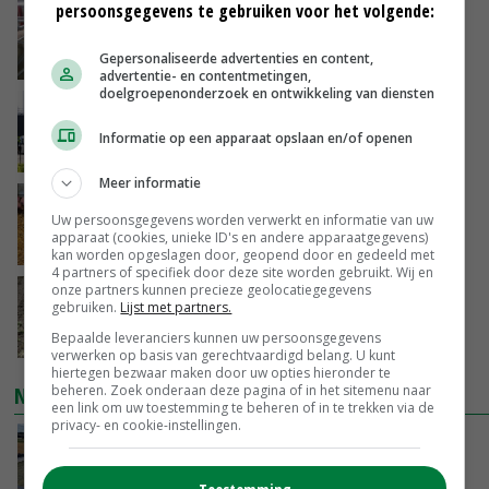
persoonsgegevens te gebruiken voor het volgende:
‘Door hittegolf is aantal terugkomers bij
zeugen verdubbeld’
Gepersonaliseerde advertenties en content,
VANDAAG, 06:19
advertentie- en contentmetingen,
doelgroepenonderzoek en ontwikkeling van diensten
Gemiddelde Europese melkprijs daalt licht in
juni
Informatie op een apparaat opslaan en/of openen
GISTEREN, 17:04
Meer informatie
Frans onderzoekcentrum bestrijkt hele
Uw persoonsgegevens worden verwerkt en informatie van uw
varkensvleesketen
apparaat (cookies, unieke ID's en andere apparaatgegevens)
GISTEREN, 15:29
kan worden opgeslagen door, geopend door en gedeeld met
4 partners of specifiek door deze site worden gebruikt. Wij en
onze partners kunnen precieze geolocatiegegevens
Emmeloord noteert eerste zaaiuien op
gebruiken.
Lijst met partners.
maximaal 20 euro
Bepaalde leveranciers kunnen uw persoonsgegevens
GISTEREN, 14:59
verwerken op basis van gerechtvaardigd belang. U kunt
hiertegen bezwaar maken door uw opties hieronder te
NIEUWSTE VIDEO'S
beheren. Zoek onderaan deze pagina of in het sitemenu naar
een link om uw toestemming te beheren of in te trekken via de
privacy- en cookie-instellingen.
Droogte veroorzaakt steeds meer problemen:
‘Bassin afgelopen week al leeg’
GISTEREN, 14:06