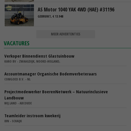
AS Motor 1040 YAK 4WD (HAE) #31196
GEBRUIKT, € 13.948
MEER ADVERTENTIES
VACATURES
Verkoper Binnendienst Glastuinbouw
KARO BV - ZWAAGDIJK, NOORD-HOLLAND,
Accountmanager Organische Bodemverbeteraars
COMGOED B.V. - NL
Projectmedewerker BoerenNetwerk – Natuurinclusieve
Landbouw
WIJ.LAND - ABCOUDE
Teamleider instroom kwekerij
IBN - SCHAIJK