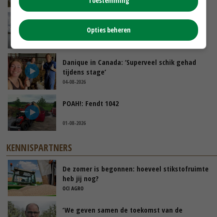
Toestemming
Koeien van enige drijvende boerderij ter
Opties beheren
wereld zijn te koop
GISTEREN, 12:00
Danique in Canada: ‘Superveel schik gehad
tijdens stage’
04-08-2026
POAH!: Fendt 1042
01-08-2026
KENNISPARTNERS
De zomer is begonnen: hoeveel stikstofruimte
heb jij nog?
OCI AGRO
‘We geven samen de toekomst van de