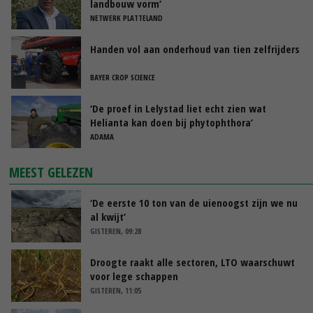
landbouw vorm’
NETWERK PLATTELAND
Handen vol aan onderhoud van tien zelfrijders
BAYER CROP SCIENCE
‘De proef in Lelystad liet echt zien wat
Helianta kan doen bij phytophthora’
ADAMA
MEEST GELEZEN
‘De eerste 10 ton van de uienoogst zijn we nu
al kwijt’
GISTEREN, 09:28
Droogte raakt alle sectoren, LTO waarschuwt
voor lege schappen
GISTEREN, 11:05