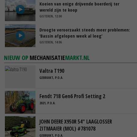
Koeien van enige drijvende boerderij ter
wereld zijn te koop
GISTEREN, 12:00
Droogte veroorzaakt steeds meer problemen:
‘Bassin afgelopen week al leeg’
GISTEREN, 14:06
NIEUW OP
MECHANISATIE
MARKT.NL
Valtra T190
GEBRUIKT, P.O.A.
Fendt 718 Gen6 Profi Setting 2
2021, P.O.A.
JOHN DEERE X950R 54" LAAGLOSSER
ZITMAAIER (MOL) #781078
GEBRUIKT, P.O.A.