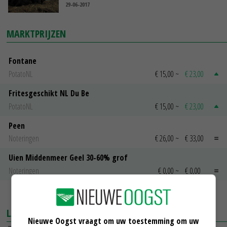
29-06-2017
MARKTPRIJZEN
Fontane
PotatoNL
€ 15,00
~
€ 23,00
Fritesgeschikt NL Du Be
PotatoNL
€ 15,00
~
€ 23,00
Peen
Noteringen
€ 26,00
~
€ 33,00
Uien Middenmeer Geel 30-60% grof
Noteringen
€ 0,00
~
€ 0,00
MEER MARKTPRIJZEN
LAATSTE NIEUWS
Nieuwe Oogst vraagt om uw toestemming om uw