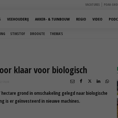
VACATURES
POAH-SHO
S
VEEHOUDERIJ
AKKER- & TUINBOUW
REGIO
VIDEO
PODC
ING
STIKSTOF
DROOGTE
THEMA'S
or klaar voor biologisch
12:17
UUR
27 hectare grond in omschakeling gelegd naar biologische
ng is er geïnvesteerd in nieuwe machines.