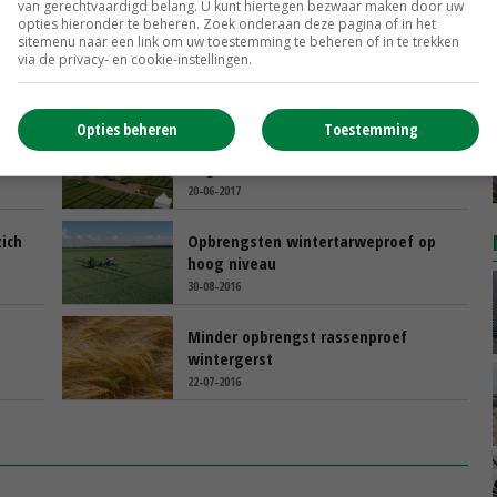
van gerechtvaardigd belang. U kunt hiertegen bezwaar maken door uw
opties hieronder te beheren. Zoek onderaan deze pagina of in het
sitemenu naar een link om uw toestemming te beheren of in te trekken
via de privacy- en cookie-instellingen.
Opties beheren
Toestemming
Onderzoek en innovatie tijdens open
dagen SPNA
20-06-2017
zich
Opbrengsten wintertarweproef op
hoog niveau
30-08-2016
Minder opbrengst rassenproef
wintergerst
22-07-2016