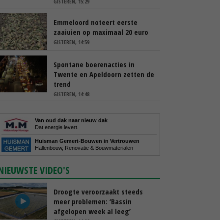
GISTEREN, 15:29
Emmeloord noteert eerste
zaaiuien op maximaal 20 euro
GISTEREN, 14:59
Spontane boerenacties in
Twente en Apeldoorn zetten de
trend
GISTEREN, 14:48
Van oud dak naar nieuw dak
Dat energie levert.
Huisman Gemert-Bouwen in Vertrouwen
Hallenbouw, Renovatie & Bouwmaterialen
NIEUWSTE VIDEO'S
Droogte veroorzaakt steeds
meer problemen: ‘Bassin
afgelopen week al leeg’