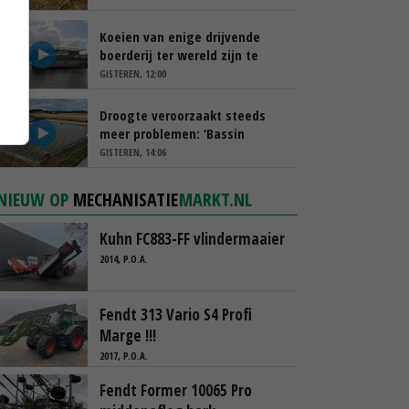
Koeien van enige drijvende
boerderij ter wereld zijn te
koop
GISTEREN, 12:00
Droogte veroorzaakt steeds
meer problemen: ‘Bassin
afgelopen week al leeg’
GISTEREN, 14:06
NIEUW OP
MECHANISATIE
MARKT.NL
Kuhn FC883-FF vlindermaaier
2014, P.O.A.
Fendt 313 Vario S4 Profi
Marge !!!
2017, P.O.A.
Fendt Former 10065 Pro