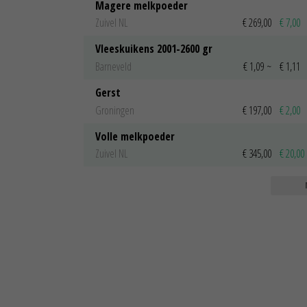
Magere melkpoeder
Zuivel NL
€ 269,00
€ 7,00
Vleeskuikens 2001-2600 gr
Barneveld
€ 1,09
~
€ 1,11
Gerst
Groningen
€ 197,00
€ 2,00
Volle melkpoeder
Zuivel NL
€ 345,00
€ 20,00