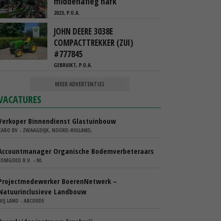
middenafleg hark
2023, P.O.A.
JOHN DEERE 3038E
COMPACTTREKKER (ZUI)
#777845
GEBRUIKT, P.O.A.
MEER ADVERTENTIES
VACATURES
Verkoper Binnendienst Glastuinbouw
KARO BV - ZWAAGDIJK, NOORD-HOLLAND,
Accountmanager Organische Bodemverbeteraars
COMGOED B.V. - NL
Projectmedewerker BoerenNetwerk –
Natuurinclusieve Landbouw
WIJ.LAND - ABCOUDE