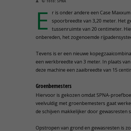
© foto: SPNA
E
r is onder andere een Case Maxxum
spoorbreedte van 3,20 meter. Het g
tussenruimte van 20 centimeter. Hie
onbereden, het zogenoemde rijpadensyste
Tevens is er een nieuwe kopegzaaicombinat
een werkbreedte van 3 meter. In plaats van
deze machine een zaaibreedte van 15 centim
Groenbemesters
Hiervoor is gekozen omdat SPNA-proefboer
veelvuldig met groenbemesters gaat werken.
de schijven makkelijker door gewasresten s
Opstropen van grond en gewasresten is zo 