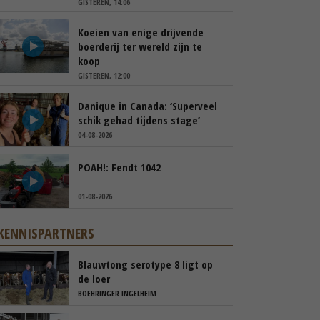
GISTEREN, 14:06
Koeien van enige drijvende
boerderij ter wereld zijn te
koop
GISTEREN, 12:00
Danique in Canada: ‘Superveel
schik gehad tijdens stage’
04-08-2026
POAH!: Fendt 1042
01-08-2026
KENNISPARTNERS
Blauwtong serotype 8 ligt op
de loer
BOEHRINGER INGELHEIM