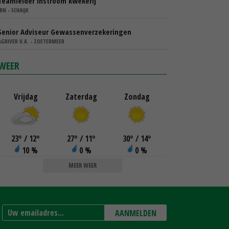
Teamleider instroom kwekerij
IBN - SCHAIJK
Senior Adviseur Gewassenverzekeringen
AGRIVER U.A. - ZOETERMEER
WEER
Vrijdag
Zaterdag
Zondag
23
°
/ 12
°
27
°
/ 11
°
30
°
/ 14
°
10 %
0 %
0 %
MEER WEER
AANMELDEN