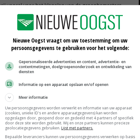
rij vooral voor het klepelen van de groenbemesters.
men kavels van ongeveer 4 hectare met demovelden met
Nieuwe Oogst vraagt om uw toestemming om uw
an, pompoen, zaadspinazie, suikermais en luzerne.
persoonsgegevens te gebruiken voor het volgende:
eersing, arbeidsinzet en oogstbaarheid aan bod.
Gepersonaliseerde advertenties en content, advertentie- en
 bestaande teelttechnieken beproeven en demonstreren.
contentmetingen, doelgroepenonderzoek en ontwikkeling van
diensten
ormatiebijeenkomsten georganiseerd rond het thema
Informatie op een apparaat opslaan en/of openen
Meer informatie
Uw persoonsgegevens worden verwerkt en informatie van uw apparaat
(cookies, unieke ID's en andere apparaatgegevens) kan worden
opgeslagen door, geopend door en gedeeld met 4 partners of specifiek
door deze site worden gebruikt. Wij en onze partners kunnen precieze
geolocatiegegevens gebruiken.
Lijst met partners.
Bepaalde leveranciers kunnen uw persoonsgegevens verwerken op basis