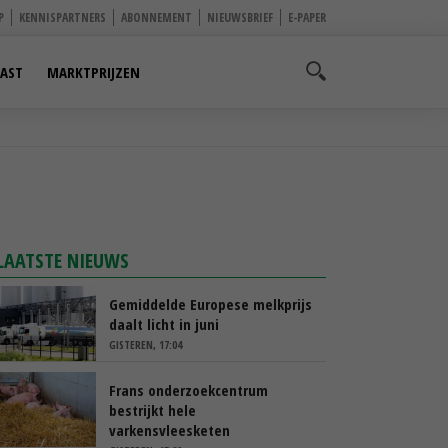
P
KENNISPARTNERS
ABONNEMENT
NIEUWSBRIEF
E-PAPER
AST
MARKTPRIJZEN
LAATSTE NIEUWS
Gemiddelde Europese melkprijs
daalt licht in juni
GISTEREN, 17:04
Frans onderzoekcentrum
bestrijkt hele
varkensvleesketen