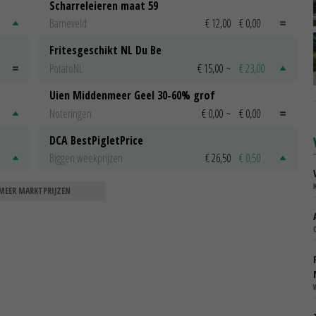
Scharreleieren maat 59
Barneveld
€ 12,00
€ 0,00
Fritesgeschikt NL Du Be
PotatoNL
€ 15,00
~
€ 23,00
Uien Middenmeer Geel 30-60% grof
Noteringen
€ 0,00
~
€ 0,00
DCA BestPigletPrice
Biggen weekprijzen
€ 26,50
€ 0,50
MEER MARKTPRIJZEN