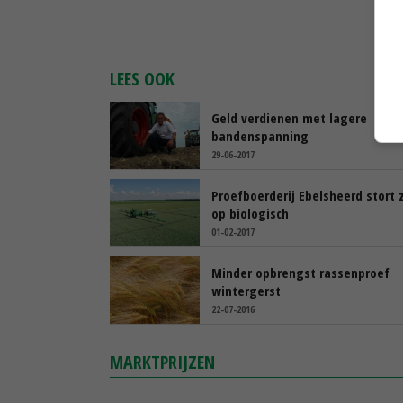
LEES OOK
Geld verdienen met lagere
bandenspanning
29-06-2017
Proefboerderij Ebelsheerd stort 
op biologisch
01-02-2017
Minder opbrengst rassenproef
wintergerst
22-07-2016
MARKTPRIJZEN