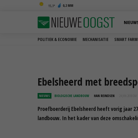
0,2 MM
15,3
NIEUW
POLITIEK & ECONOMIE
MECHANISATIE
SMART FARM
Ebelsheerd met breedspo
NIEUWS
BIOLOGISCHE LANDBOUW
HAN REINDSEN
24 JAN 2018 OM 
Proefboerderij Ebelsheerd heeft vorig jaar 
landbouw. In het kader van deze omschakeli