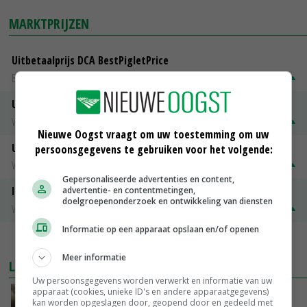
MARKTPRIJZEN
Uitbetaalprijs DCA BestPigletPrice
Biggen weekprijzen
€ 26,50
€ 0,50
Uitbetaalprijs Compaxo
Vleesvarkens
€ 1,32
€ 0,10
Nieuwe Oogst vraagt om uw toestemming om uw
Uitbetaalprijs Van Rooi Meat
persoonsgegevens te gebruiken voor het volgende:
Vleesvarkens
€ 1,25
€ 0,10
Gepersonaliseerde advertenties en content,
ISN prijs Frankrijk
advertentie- en contentmetingen,
doelgroepenonderzoek en ontwikkeling van diensten
Vleesvarkens
€ 1,78
€ 0,06
Informatie op een apparaat opslaan en/of openen
MEER MARKTPRIJZEN
Meer informatie
LAATSTE NIEUWS
Uw persoonsgegevens worden verwerkt en informatie van uw
apparaat (cookies, unieke ID's en andere apparaatgegevens)
‘Samenwerking A-ware en Amalthea gaat
kan worden opgeslagen door, geopend door en gedeeld met