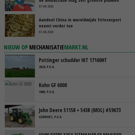
07-08-2026
Aandeel China in wereldwijde fritesexport
neemt verder toe
07-08-2026
NIEUW OP
MECHANISATIE
MARKT.NL
Pottinger schudder HIT 17160HT
2024, P.O.A.
Kuhn GF 6000
1989, P.O.A.
John Deere 5115R + 543R (MOL) #59673
GEBRUIKT, P.O.A.