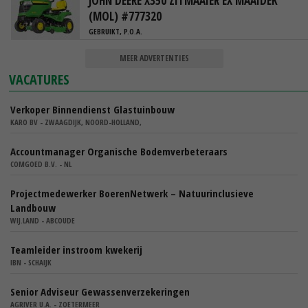
JOHN DEERE X350 ZITMAAIER EX MAAIDEK
(MOL) #777320
GEBRUIKT, P.O.A.
MEER ADVERTENTIES
VACATURES
Verkoper Binnendienst Glastuinbouw
KARO BV - ZWAAGDIJK, NOORD-HOLLAND,
Accountmanager Organische Bodemverbeteraars
COMGOED B.V. - NL
Projectmedewerker BoerenNetwerk – Natuurinclusieve
Landbouw
WIJ.LAND - ABCOUDE
Teamleider instroom kwekerij
IBN - SCHAIJK
Senior Adviseur Gewassenverzekeringen
AGRIVER U.A. - ZOETERMEER