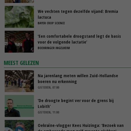
We vechten tegen dezelfde vijand: Bremia
lactuca
BAYER CROP SCIENCE
‘Een comfortabele droogstand legt de basis
voor de volgende lactatie’
BOEHRINGER INGELHEIM
MEEST GELEZEN
Na jarenlang meten willen Zuid-Hollandse
boeren nu erkenning
GISTEREN, 07:00
‘De droogte begint ver voor de grens bij
Lobith’
GISTEREN, 11:00
Oekraïne-vlogger Kees Huizinga: ‘Bezoek van
de ambassade mag zelf groente plukken’