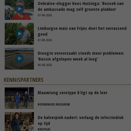
Oekraïne-vlogger Kees Huizinga: ‘Bezoek van
de ambassade mag zelf groente plukken’
07-08-2026
Limburgse mais van Frijns doet het verrassend
goed
07-08-2026
Droogte veroorzaakt steeds meer problemen:
‘Bassin afgelopen week al leeg’
06-08-2026
KENNISPARTNERS
Blauwtong serotype 8 ligt op de loer
BOEHRINGER INGELHEIM
De kalverpiek nadert: verlaag de infectiedruk
op tijd
KALVOLAC