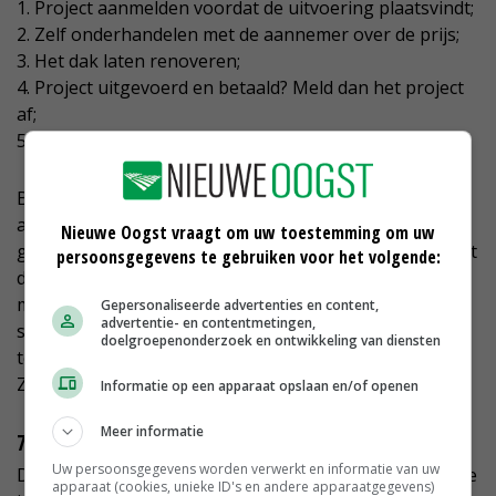
1. Project aanmelden voordat de uitvoering plaatsvindt;
2. Zelf onderhandelen met de aannemer over de prijs;
3. Het dak laten renoveren;
4. Project uitgevoerd en betaald? Meld dan het project
af;
5. Ontvang de cashback op de bankrekening.
Boeren en tuinders die aan de slag gaan met
asbestsanering en dakrenovatie kunnen direct
Nieuwe Oogst vraagt om uw toestemming om uw
gebruikmaken van de situatie om zonnepanelen op het
persoonsgegevens te gebruiken voor het volgende:
dak te leggen. Ook hier valt veel voordeel te behalen
met het LTO-lidmaatschap. LTO biedt haar leden een
Gepersonaliseerde advertenties en content,
advertentie- en contentmetingen,
scherpe prijs-kwaliteitverhouding door grootschalig in
doelgroepenonderzoek en ontwikkeling van diensten
te kopen. Sinds april 2014 is Tenten Solar
Zonnepanelen leverancier van LTO.
Informatie op een apparaat opslaan en/of openen
Meer informatie
750 agrariërs
Uw persoonsgegevens worden verwerkt en informatie van uw
Dankzij de heldere informatievoorziening en collectieve
apparaat (cookies, unieke ID's en andere apparaatgegevens)