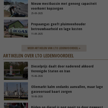
Nieuw mestbassin met genoeg capaciteit
voorkomt kopzorgen
25-09-2025
Propaangas geeft pluimveehouder
betrouwbaarheid en lage kosten
11-09-2025
MEER ARTIKELEN VAN LTO LEDENVOORDEEL »
ARTIKELEN OVER LTO LEDENVOORDEEL
Dieselprijs daalt door naderend akkoord
Verenigde Staten en Iran
15-06-2026
Oliemarkt kalm ondanks aanvallen, maar lage
gasvoorraad baart zorgen
10-06-2026
Rijden op diesel is nog nooit zo duur geweest