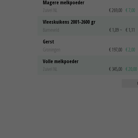
Magere melkpoeder
Zuivel NL
€ 269,00
€ 7,00
Vleeskuikens 2001-2600 gr
Barneveld
€ 1,09
~
€ 1,11
Gerst
Groningen
€ 197,00
€ 2,00
Volle melkpoeder
Zuivel NL
€ 345,00
€ 20,00