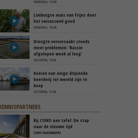
VANDAAG, 12:00
Limburgse mais van Frijns doet
het verrassend goed
VANDAAG, 10:00
Droogte veroorzaakt steeds
meer problemen: ‘Bassin
afgelopen week al leeg’
GISTEREN, 14:06
Koeien van enige drijvende
boerderij ter wereld zijn te
koop
GISTEREN, 12:00
KENNISPARTNERS
Bij CONO aan tafel: De stap
naar de nieuwe tijd
CONO KAASMAKERS