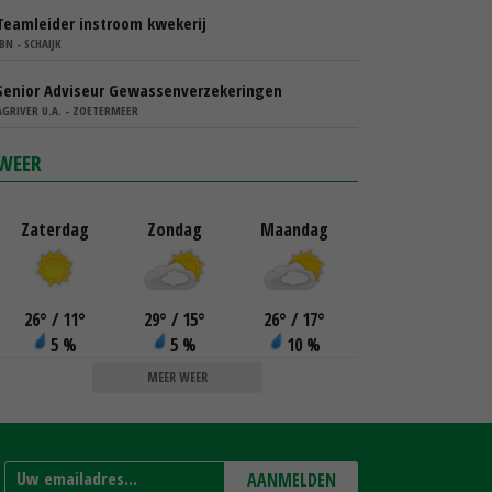
Teamleider instroom kwekerij
IBN - SCHAIJK
Senior Adviseur Gewassenverzekeringen
AGRIVER U.A. - ZOETERMEER
WEER
Zaterdag
Zondag
Maandag
26
°
/ 11
°
29
°
/ 15
°
26
°
/ 17
°
5 %
5 %
10 %
MEER WEER
AANMELDEN