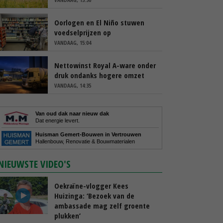
Oorlogen en El Niño stuwen
voedselprijzen op
VANDAAG, 15:04
Nettowinst Royal A-ware onder
druk ondanks hogere omzet
VANDAAG, 14:35
Van oud dak naar nieuw dak
Dat energie levert.
Huisman Gemert-Bouwen in Vertrouwen
Hallenbouw, Renovatie & Bouwmaterialen
NIEUWSTE VIDEO'S
Oekraïne-vlogger Kees
Huizinga: ‘Bezoek van de
ambassade mag zelf groente
plukken’