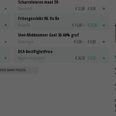
Scharreleieren maat 59
Barneveld
€ 12,00
€ 0,00
Fritesgeschikt NL Du Be
PotatoNL
€ 15,00
~
€ 23,00
Uien Middenmeer Geel 30-60% grof
Noteringen
€ 0,00
~
€ 0,00
DCA BestPigletPrice
Biggen weekprijzen
€ 26,50
€ 0,50
MEER MARKTPRIJZEN