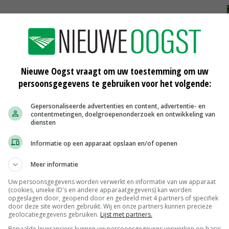
van plannen voor zonneparken steeds vaker hun oog
 onder boeren groeit, door de aantrekkelijke
Nieuwe Oogst vraagt om uw toestemming om uw
persoonsgegevens te gebruiken voor het volgende:
sdienst voor Ondernemend Nederland en Topsector
Gepersonaliseerde advertenties en content, advertentie- en
0,5 tot 1 procent van het landbouwareaal wordt
contentmetingen, doelgroepenonderzoek en ontwikkeling van
diensten
 en landschappelijke inpassing kan daar nog 1 procent
Informatie op een apparaat opslaan en/of openen
Meer informatie
Uw persoonsgegevens worden verwerkt en informatie van uw apparaat
(cookies, unieke ID's en andere apparaatgegevens) kan worden
opgeslagen door, geopend door en gedeeld met 4 partners of specifiek
door deze site worden gebruikt. Wij en onze partners kunnen precieze
geolocatiegegevens gebruiken.
Lijst met partners.
Bepaalde leveranciers kunnen uw persoonsgegevens verwerken op basis