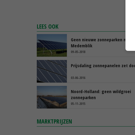
LEES OOK
Geen nieuwe zonneparken meer 
Medemblik
09-05-2018
Prijsdaling zonnepanelen zet do
03-06-2016
Noord-Holland: geen wildgroei
zonneparken
05-11-2015
MARKTPRIJZEN