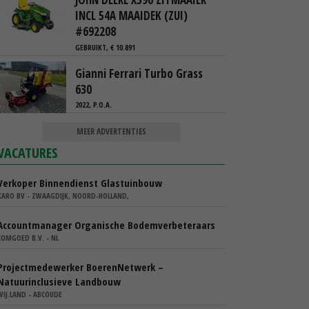
INCL 54A MAAIDEK (ZUI)
#692208
GEBRUIKT, € 10.891
Gianni Ferrari Turbo Grass
630
2022, P.O.A.
MEER ADVERTENTIES
VACATURES
Verkoper Binnendienst Glastuinbouw
KARO BV - ZWAAGDIJK, NOORD-HOLLAND,
Accountmanager Organische Bodemverbeteraars
COMGOED B.V. - NL
Projectmedewerker BoerenNetwerk –
Natuurinclusieve Landbouw
WIJ.LAND - ABCOUDE