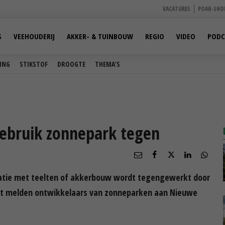
VACATURES
POAH-SHO
S
VEEHOUDERIJ
AKKER- & TUINBOUW
REGIO
VIDEO
PODC
ING
STIKSTOF
DROOGTE
THEMA'S
gebruik zonnepark tegen
atie met teelten of akkerbouw wordt tegengewerkt door
Dat melden ontwikkelaars van zonneparken aan Nieuwe