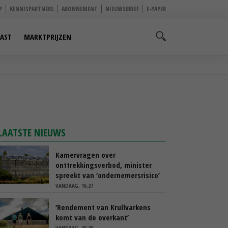
P
KENNISPARTNERS
ABONNEMENT
NIEUWSBRIEF
E-PAPER
AST
MARKTPRIJZEN
LAATSTE NIEUWS
Kamervragen over
onttrekkingsverbod, minister
spreekt van ‘ondernemersrisico’
VANDAAG, 16:27
‘Rendement van Krullvarkens
komt van de overkant’
VANDAAG, 15:30