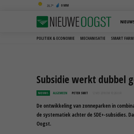
0 MM
20,7
NIEUW
POLITIEK & ECONOMIE
MECHANISATIE
SMART FARM
Subsidie werkt dubbel 
NIEUWS
ALGEMEEN
PETER SMIT
12 MEI 2018 OM 10:26
UUR
De ontwikkeling van zonneparken in combin
de systematiek achter de SDE+-subsidies. 
Oogst.