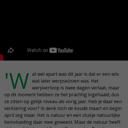
'W
at wel apart was dit jaar is dat er een iets
wat later werpseizoen was. Het
werpverloop is twee dagen verlaat, maar
op dit moment hebben ze het prachtig ingehaald, dus
ze zitten op gelijk niveau als vorig jaar. Heb je daar een
verklaring voor? Ik denk toch de koude maart en begin
april zeg maar. Het is natuur en een stukje natuurlijke
beïnvloeding daar mee geweest. Maar de natuur heeft