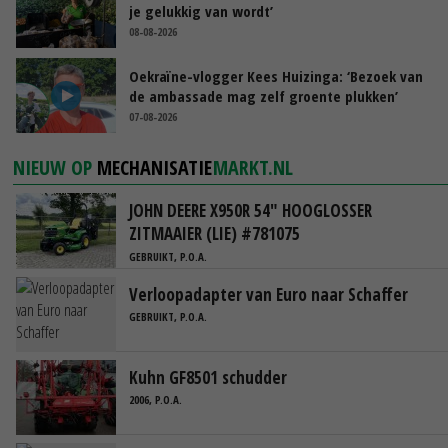
je gelukkig van wordt’
08-08-2026
Oekraïne-vlogger Kees Huizinga: ‘Bezoek van
de ambassade mag zelf groente plukken’
07-08-2026
NIEUW OP
MECHANISATIE
MARKT.NL
JOHN DEERE X950R 54" HOOGLOSSER
ZITMAAIER (LIE) #781075
GEBRUIKT, P.O.A.
Verloopadapter van Euro naar Schaffer
GEBRUIKT, P.O.A.
Kuhn GF8501 schudder
2006, P.O.A.