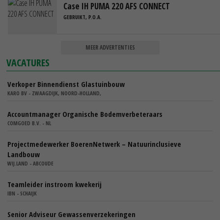
Case IH PUMA 220 AFS CONNECT
GEBRUIKT, P.O.A.
MEER ADVERTENTIES
VACATURES
Verkoper Binnendienst Glastuinbouw
KARO BV - ZWAAGDIJK, NOORD-HOLLAND,
Accountmanager Organische Bodemverbeteraars
COMGOED B.V. - NL
Projectmedewerker BoerenNetwerk – Natuurinclusieve
Landbouw
WIJ.LAND - ABCOUDE
Teamleider instroom kwekerij
IBN - SCHAIJK
Senior Adviseur Gewassenverzekeringen