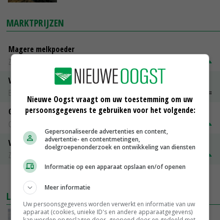
MARKTPRIJZEN
Magere melkpoeder
Zuivel NL
€ 269,00
€ 7,00
Vleeskuikens 2001-2600 gr
Barneveld
€ 1,09
~
€ 1,11
Nieuwe Oogst vraagt om uw toestemming om uw
persoonsgegevens te gebruiken voor het volgende:
Gerst
Groningen
€ 197,00
€ 2,00
Gepersonaliseerde advertenties en content,
advertentie- en contentmetingen,
Volle melkpoeder
doelgroepenonderzoek en ontwikkeling van diensten
Zuivel NL
€ 345,00
€ 20,00
Informatie op een apparaat opslaan en/of openen
MEER MARKTPRIJZEN
Meer informatie
LAATSTE NIEUWS
Uw persoonsgegevens worden verwerkt en informatie van uw
apparaat (cookies, unieke ID's en andere apparaatgegevens)
Onttrekkingsverboden voor grondwater in
kan worden opgeslagen door, geopend door en gedeeld met