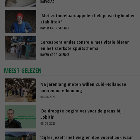
KALVOLAC
'Met zetmeelaardappelen heb je vastigheid en
stabiliteit'
BAYER CROP SCIENCE
Cercospora onder controle met vitale bieten
en het sterkste spuitschema
BAYER CROP SCIENCE
MEEST GELEZEN
Na jarenlang meten willen Zuid-Hollandse
boeren nu erkenning
08-08-2026
‘De droogte begint ver voor de grens bij
Lobith’
08-08-2026
‘Cijfer jezelf niet weg en doe vooral ook waar