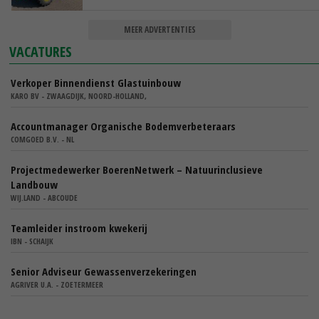
MEER ADVERTENTIES
VACATURES
Verkoper Binnendienst Glastuinbouw
KARO BV - ZWAAGDIJK, NOORD-HOLLAND,
Accountmanager Organische Bodemverbeteraars
COMGOED B.V. - NL
Projectmedewerker BoerenNetwerk – Natuurinclusieve
Landbouw
WIJ.LAND - ABCOUDE
Teamleider instroom kwekerij
IBN - SCHAIJK
Senior Adviseur Gewassenverzekeringen
AGRIVER U.A. - ZOETERMEER