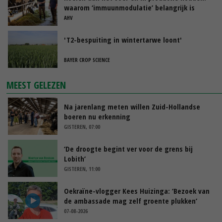
waarom ‘immuunmodulatie’ belangrijk is
tijdens de transitieperiode
AHV
'T2-bespuiting in wintertarwe loont'
BAYER CROP SCIENCE
MEEST GELEZEN
Na jarenlang meten willen Zuid-Hollandse
boeren nu erkenning
GISTEREN, 07:00
‘De droogte begint ver voor de grens bij
Lobith’
GISTEREN, 11:00
Oekraïne-vlogger Kees Huizinga: ‘Bezoek van
de ambassade mag zelf groente plukken’
07-08-2026