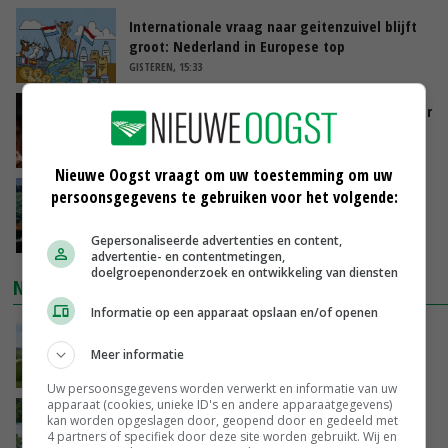
Internationale vraag naar geitenzuivel blijft
groot: Nederland in Europese top
GISTEREN, 15:33
Vlaamse varkensstapel krimpt, pluimveesector
groeit door schaalvergroting
GISTEREN, 15:20
Nieuwe Oogst vraagt om uw toestemming om uw
persoonsgegevens te gebruiken voor het volgende:
‘Cijfer jezelf niet weg en doe vooral ook waar
je gelukkig van wordt’
GISTEREN, 13:31
Gepersonaliseerde advertenties en content,
advertentie- en contentmetingen,
doelgroepenonderzoek en ontwikkeling van diensten
NIEUWSTE VIDEO'S
Informatie op een apparaat opslaan en/of openen
POAH!: John Deere 7730
Meer informatie
GISTEREN, 10:00
Uw persoonsgegevens worden verwerkt en informatie van uw
apparaat (cookies, unieke ID's en andere apparaatgegevens)
Oekraïne-vlogger Kees Huizinga: ‘Bezoek van
kan worden opgeslagen door, geopend door en gedeeld met
de ambassade mag zelf groente plukken’
4 partners of specifiek door deze site worden gebruikt. Wij en