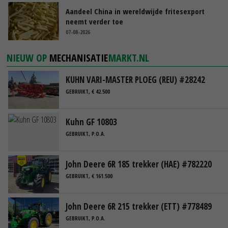
Aandeel China in wereldwijde fritesexport
neemt verder toe
07-08-2026
NIEUW OP
MECHANISATIE
MARKT.NL
KUHN VARI-MASTER PLOEG (REU) #28242
GEBRUIKT, € 42.500
Kuhn GF 10803
GEBRUIKT, P.O.A.
John Deere 6R 185 trekker (HAE) #782220
GEBRUIKT, € 161.500
John Deere 6R 215 trekker (ETT) #778489
GEBRUIKT, P.O.A.