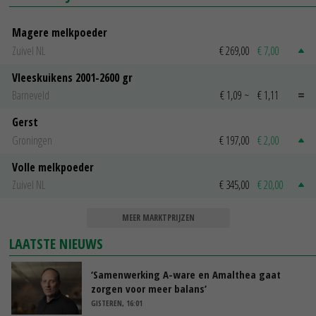
Magere melkpoeder
Zuivel NL
€ 269,00
€ 7,00
Vleeskuikens 2001-2600 gr
Barneveld
€ 1,09
~
€ 1,11
Gerst
Groningen
€ 197,00
€ 2,00
Volle melkpoeder
Zuivel NL
€ 345,00
€ 20,00
MEER MARKTPRIJZEN
LAATSTE NIEUWS
‘Samenwerking A-ware en Amalthea gaat
zorgen voor meer balans’
GISTEREN, 16:01