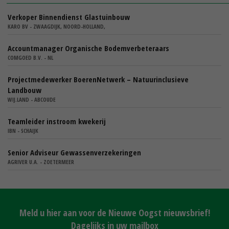
Verkoper Binnendienst Glastuinbouw
KARO BV - ZWAAGDIJK, NOORD-HOLLAND,
Accountmanager Organische Bodemverbeteraars
COMGOED B.V. - NL
Projectmedewerker BoerenNetwerk – Natuurinclusieve
Landbouw
WIJ.LAND - ABCOUDE
Teamleider instroom kwekerij
IBN - SCHAIJK
Senior Adviseur Gewassenverzekeringen
AGRIVER U.A. - ZOETERMEER
Meld u hier aan voor de Nieuwe Oogst nieuwsbrief!
Dagelijks in uw mailbox