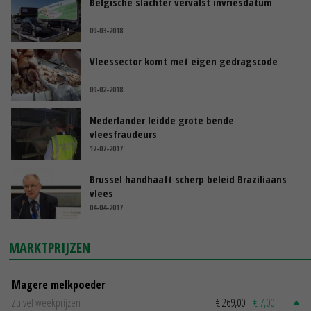
Belgische slachter vervalst invriesdatum
09-03-2018
Vleessector komt met eigen gedragscode
09-02-2018
Nederlander leidde grote bende
vleesfraudeurs
17-07-2017
Brussel handhaaft scherp beleid Braziliaans
vlees
04-04-2017
MARKTPRIJZEN
Magere melkpoeder
Zuivel weekprijzen
€ 269,00
€ 7,00