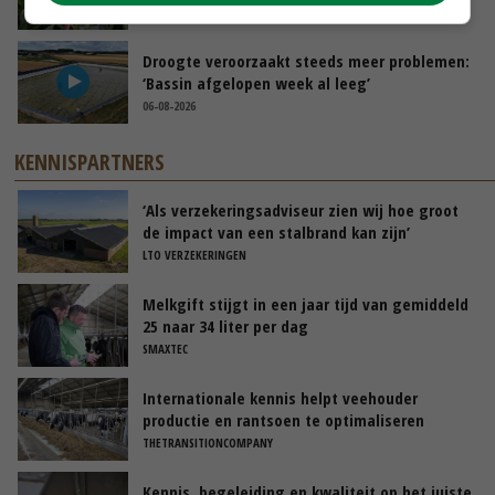
07-08-2026
Droogte veroorzaakt steeds meer problemen:
‘Bassin afgelopen week al leeg’
06-08-2026
KENNISPARTNERS
‘Als verzekeringsadviseur zien wij hoe groot
de impact van een stalbrand kan zijn’
LTO VERZEKERINGEN
Melkgift stijgt in een jaar tijd van gemiddeld
25 naar 34 liter per dag
SMAXTEC
Internationale kennis helpt veehouder
productie en rantsoen te optimaliseren
THETRANSITIONCOMPANY
Kennis, begeleiding en kwaliteit op het juiste