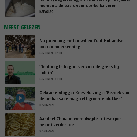
moment: de basis voor sterke kalveren
KALVOLAC
MEEST GELEZEN
Na jarenlang meten willen Zuid-Hollandse
boeren nu erkenning
GISTEREN, 07:00
‘De droogte begint ver voor de grens bij
Lobith’
GISTEREN, 11:00
Oekraïne-vlogger Kees Huizinga: ‘Bezoek van
de ambassade mag zelf groente plukken’
07-08-2026
Aandeel China in wereldwijde fritesexport
neemt verder toe
07-08-2026