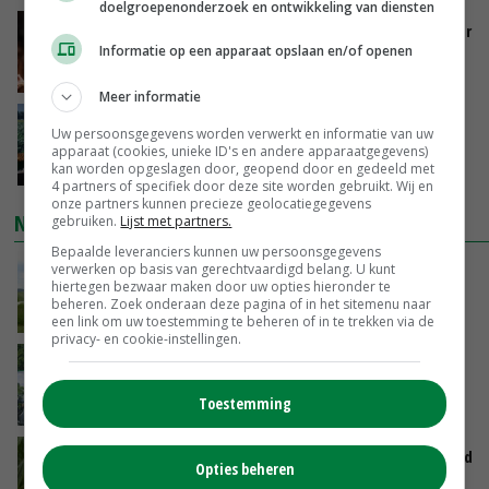
doelgroepenonderzoek en ontwikkeling van diensten
Vlaamse varkensstapel krimpt, pluimveesector
groeit door schaalvergroting
Informatie op een apparaat opslaan en/of openen
GISTEREN, 15:20
Meer informatie
‘Cijfer jezelf niet weg en doe vooral ook waar
Uw persoonsgegevens worden verwerkt en informatie van uw
je gelukkig van wordt’
apparaat (cookies, unieke ID's en andere apparaatgegevens)
kan worden opgeslagen door, geopend door en gedeeld met
GISTEREN, 13:31
4 partners of specifiek door deze site worden gebruikt. Wij en
onze partners kunnen precieze geolocatiegegevens
NIEUWSTE VIDEO'S
gebruiken.
Lijst met partners.
Bepaalde leveranciers kunnen uw persoonsgegevens
verwerken op basis van gerechtvaardigd belang. U kunt
POAH!: John Deere 7730
hiertegen bezwaar maken door uw opties hieronder te
beheren. Zoek onderaan deze pagina of in het sitemenu naar
GISTEREN, 10:00
een link om uw toestemming te beheren of in te trekken via de
privacy- en cookie-instellingen.
Oekraïne-vlogger Kees Huizinga: ‘Bezoek van
de ambassade mag zelf groente plukken’
Toestemming
07-08-2026
Limburgse mais van Frijns doet het verrassend
Opties beheren
goed