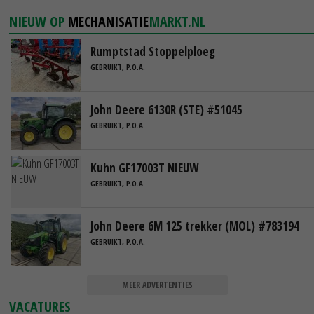
NIEUW OP
MECHANISATIE
MARKT.NL
Rumptstad Stoppelploeg
GEBRUIKT, P.O.A.
John Deere 6130R (STE) #51045
GEBRUIKT, P.O.A.
Kuhn GF17003T NIEUW
GEBRUIKT, P.O.A.
John Deere 6M 125 trekker (MOL) #783194
GEBRUIKT, P.O.A.
MEER ADVERTENTIES
VACATURES