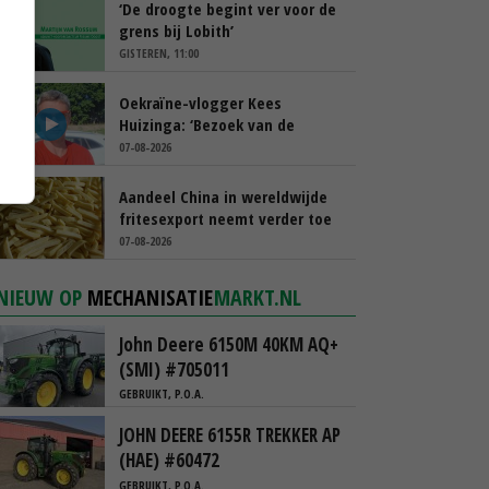
‘De droogte begint ver voor de
grens bij Lobith’
GISTEREN, 11:00
Oekraïne-vlogger Kees
Huizinga: ‘Bezoek van de
ambassade mag zelf groente
07-08-2026
plukken’
Aandeel China in wereldwijde
fritesexport neemt verder toe
07-08-2026
NIEUW OP
MECHANISATIE
MARKT.NL
John Deere 6150M 40KM AQ+
(SMI) #705011
GEBRUIKT, P.O.A.
JOHN DEERE 6155R TREKKER AP
(HAE) #60472
GEBRUIKT, P.O.A.