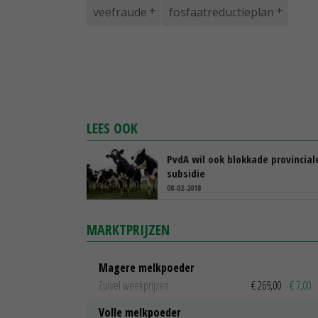
veefraude
fosfaatreductieplan
LEES OOK
PvdA wil ook blokkade provincial
subsidie
08-02-2018
MARKTPRIJZEN
Magere melkpoeder
Zuivel weekprijzen
€ 269,00
€ 7,00
Volle melkpoeder