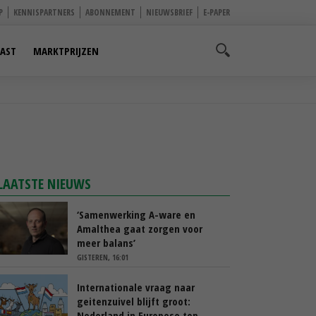
P
KENNISPARTNERS
ABONNEMENT
NIEUWSBRIEF
E-PAPER
AST
MARKTPRIJZEN
LAATSTE NIEUWS
‘Samenwerking A-ware en
Amalthea gaat zorgen voor
meer balans’
GISTEREN, 16:01
Internationale vraag naar
geitenzuivel blijft groot:
Nederland in Europese top