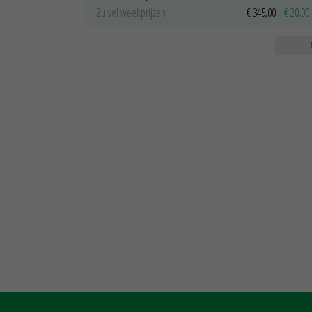
Zuivel weekprijzen
€ 345,00
€ 20,00