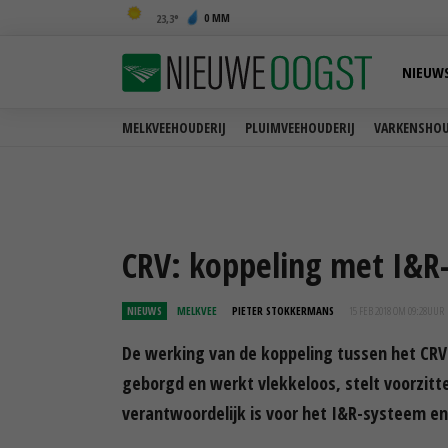
0 MM
23,3
NIEUW
MELKVEEHOUDERIJ
PLUIMVEEHOUDERIJ
VARKENSHOU
CRV: koppeling met I&R
NIEUWS
MELKVEE
PIETER STOKKERMANS
15 FEB 2018 OM 09:28
UUR
De werking van de koppeling tussen het CR
geborgd en werkt vlekkeloos, stelt voorzitte
verantwoordelijk is voor het I&R-systeem en