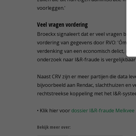
voorleggen.'
Veel vragen vordering
Broeckx signaleert dat er veel vragen bij 
vordering van gegevens door RVO: 'Ómdat d
verdenking van een economisch delict, mo
onderzoek naar I&R-fraude is vergelijkbaar 
Naast CRV zijn er meer partijen die data le
bijvoorbeeld aan Rendac, slachthuizen en v
rechtstreekse koppeling met het I&R-systee
• Klik hier voor
dossier I&R-fraude Melkvee
Bekijk meer over: