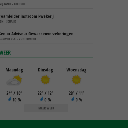
WIJ.LAND - ABCOUDE
Teamleider instroom kwekerij
IBN - SCHAIJK
Senior Adviseur Gewassenverzekeringen
AGRIVER U.A. - ZOETERMEER
WEER
Maandag
Dinsdag
Woensdag
24
°
/ 16
°
22
°
/ 12
°
28
°
/ 11
°
10 %
0 %
0 %
MEER WEER