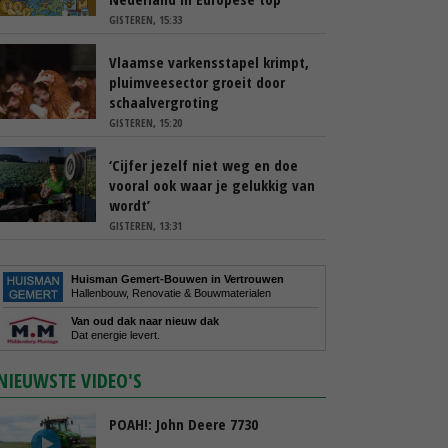
GISTEREN, 15:33
Vlaamse varkensstapel krimpt,
pluimveesector groeit door
schaalvergroting
GISTEREN, 15:20
‘Cijfer jezelf niet weg en doe
vooral ook waar je gelukkig van
wordt’
GISTEREN, 13:31
Huisman Gemert-Bouwen in Vertrouwen
Hallenbouw, Renovatie & Bouwmaterialen
Van oud dak naar nieuw dak
Dat energie levert.
NIEUWSTE VIDEO'S
POAH!: John Deere 7730