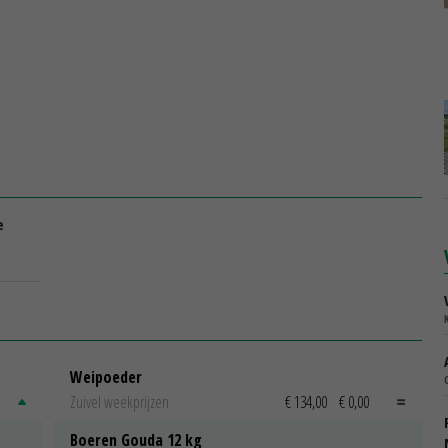
e
Weipoeder
Zuivel weekprijzen
€ 134,00
€ 0,00
Boeren Gouda 12 kg