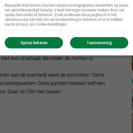
Bepaalde leveranciers kunnen uw persoonsgegevens verwerken op basis
van gerechtvaardigd belang. U kunt hiertegen bezwaar maken door uw
opties hieronder te beheren. Zoek onderaan deze pagina of in het
sitemenu naar een link om uw toestemming te beheren of in te trekken
via de privacy- en cookie-instellingen.
de klantenservice van CRV binnenkomen over de
e vordering is gedaan in het kader van onderzoek op
Opties beheren
Toestemming
gen we daar geen mededelingen over doen. Het huidige
met een strafzaak die onder de rechter is.'
veren aan de overheid. weet de voorzitter: 'Denk
erzamelplaatsen. Deze partijen hebben zelf een
m. Daar zit CRV niet tussen.'