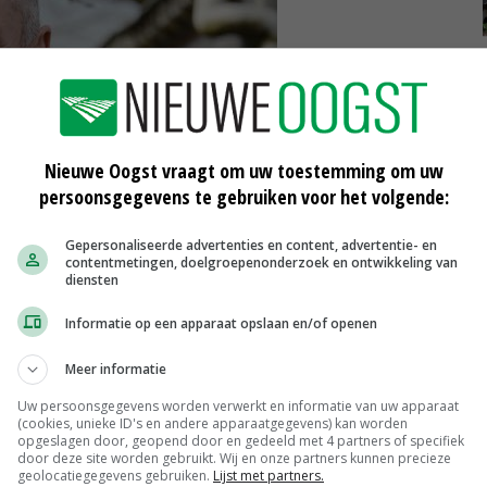
Nieuwe Oogst vraagt om uw toestemming om uw
persoonsgegevens te gebruiken voor het volgende:
Gepersonaliseerde advertenties en content, advertentie- en
contentmetingen, doelgroepenonderzoek en ontwikkeling van
diensten
Informatie op een apparaat opslaan en/of openen
Meer informatie
echter heel duidelijk dat veehouders zelf verantwoordelijk
Uw persoonsgegevens worden verwerkt en informatie van uw apparaat
ag geen gegevens doorgeven aan RVO of fouten
(cookies, unieke ID's en andere apparaatgegevens) kan worden
opgeslagen door, geopend door en gedeeld met 4 partners of specifiek
g hebben om de blokkade van hun bedrijf op te heffen
door deze site worden gebruikt. Wij en onze partners kunnen precieze
geolocatiegegevens gebruiken.
Lijst met partners.
ten halen en vervolgens zelf aan RVO moeten