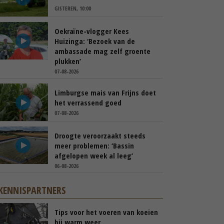
GISTEREN, 10:00
Oekraïne-vlogger Kees
Huizinga: ‘Bezoek van de
ambassade mag zelf groente
plukken’
07-08-2026
Limburgse mais van Frijns doet
het verrassend goed
07-08-2026
Droogte veroorzaakt steeds
meer problemen: ‘Bassin
afgelopen week al leeg’
06-08-2026
KENNISPARTNERS
Tips voor het voeren van koeien
bij warm weer