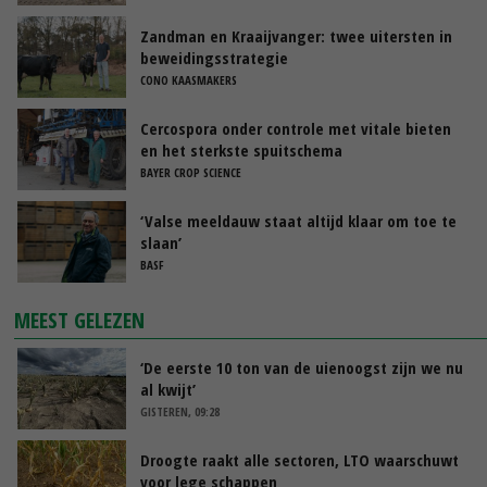
Zandman en Kraaijvanger: twee uitersten in
beweidingsstrategie
CONO KAASMAKERS
Cercospora onder controle met vitale bieten
en het sterkste spuitschema
BAYER CROP SCIENCE
‘Valse meeldauw staat altijd klaar om toe te
slaan’
BASF
MEEST GELEZEN
‘De eerste 10 ton van de uienoogst zijn we nu
al kwijt’
GISTEREN, 09:28
Droogte raakt alle sectoren, LTO waarschuwt
voor lege schappen