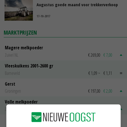
Augustus goede maand voor trekkerverkoop
17-10-2017
MARKTPRIJZEN
Magere melkpoeder
Zuivel NL
€ 269,00
€ 7,00
Vleeskuikens 2001-2600 gr
Barneveld
€ 1,09
~
€ 1,11
Gerst
Groningen
€ 197,00
€ 2,00
Volle melkpoeder
Zuivel NL
€ 345,00
€ 20,00
MEER MARKTPRIJZEN