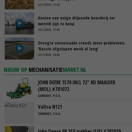
GISTEREN, 11:05
Koeien van enige drijvende boerderij ter
wereld zijn te koop
GISTEREN, 12:00
Droogte veroorzaakt steeds meer problemen:
‘Bassin afgelopen week al leeg’
GISTEREN, 14:06
NIEUW OP
MECHANISATIE
MARKT.NL
JOHN DEERE 1570 INCL 72" RD MAAIDEK
(MOL) #781072
GEBRUIKT, P.O.A.
Valtra N121
GEBRUIKT, P.O.A.
John Deere 6R 150 trekker (LIE) #781929