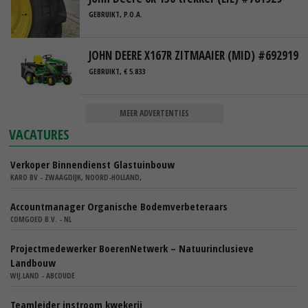
GEBRUIKT, P.O.A.
JOHN DEERE X167R ZITMAAIER (MID) #692919
GEBRUIKT, € 5.833
MEER ADVERTENTIES
VACATURES
Verkoper Binnendienst Glastuinbouw
KARO BV - ZWAAGDIJK, NOORD-HOLLAND,
Accountmanager Organische Bodemverbeteraars
COMGOED B.V. - NL
Projectmedewerker BoerenNetwerk – Natuurinclusieve
Landbouw
WIJ.LAND - ABCOUDE
Teamleider instroom kwekerij