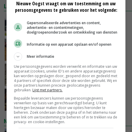
Nieuwe Oogst vraagt om uw toestemming om uw
LAATSTE NIEUWS
persoonsgegevens te gebruiken voor het volgende:
Gemiddelde Europese melkprijs daalt licht in
Gepersonaliseerde advertenties en content,
juni
advertentie- en contentmetingen,
GISTEREN, 17:04
doelgroepenonderzoek en ontwikkeling van diensten
Frans onderzoekcentrum bestrijkt hele
Informatie op een apparaat opslaan en/of openen
varkensvleesketen
GISTEREN, 15:29
Meer informatie
Uw persoonsgegevens worden verwerkt en informatie van uw
Emmeloord noteert eerste zaaiuien op
apparaat (cookies, unieke ID's en andere apparaatgegevens)
maximaal 20 euro
kan worden opgeslagen door, geopend door en gedeeld met
4 partners of specifiek door deze site worden gebruikt. Wij en
GISTEREN, 14:59
onze partners kunnen precieze geolocatiegegevens
gebruiken.
Lijst met partners.
Spontane boerenacties in Twente en
Bepaalde leveranciers kunnen uw persoonsgegevens
Apeldoorn zetten de trend
verwerken op basis van gerechtvaardigd belang. U kunt
GISTEREN, 14:48
hiertegen bezwaar maken door uw opties hieronder te
beheren. Zoek onderaan deze pagina of in het sitemenu naar
een link om uw toestemming te beheren of in te trekken via de
NIEUWSTE VIDEO'S
privacy- en cookie-instellingen.