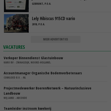
GEBRUIKT, P.O.A.
Lely Hibiscus 915CD vario
2018, P.O.A.
MEER ADVERTENTIES
VACATURES
Verkoper Binnendienst Glastuinbouw
KARO BV - ZWAAGDIJK, NOORD-HOLLAND,
Accountmanager Organische Bodemverbeteraars
COMGOED B.V. - NL
Projectmedewerker BoerenNetwerk – Natuurinclusieve
Landbouw
WIJ.LAND - ABCOUDE
Teamleider instroom kwekerij