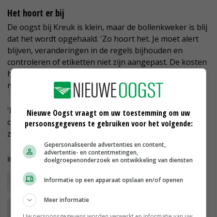
Het hoort er bij
De oogst bij Kreuk is klein, maar de bollenkweker is blij
dat het wordt opgehaald. 'Zo hoort het. Je moet alert
blijven, veranderingen in de regels bijhouden en
controleren of etiketten niet zijn aangepast. De kosten
horen er helaas gewoon bij, net als het opruimen. Je
moet niet wachten tot de controleur op je stoep staat.
'Het is net als de emissie van middelen naar het
Nieuwe Oogst vraagt om uw toestemming om uw
oppervlaktewater. Die proberen we ook met zijn allen
persoonsgegevens te gebruiken voor het volgende:
zo laag mogelijk te maken.'
Gepersonaliseerde advertenties en content,
advertentie- en contentmetingen,
Bekijk meer over:
doelgroepenonderzoek en ontwikkeling van diensten
Informatie op een apparaat opslaan en/of openen
bezem door de middelenkast
Meer informatie
gewasbescherming
Uw persoonsgegevens worden verwerkt en informatie van uw