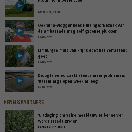
GISTEREN, 10:00
Oekraïne-vlogger Kees Huizinga: ‘Bezoek van
de ambassade mag zelf groente plukken’
07-08-2026
Limburgse mais van Frijns doet het verrassend
goed
07-08-2026
Droogte veroorzaakt steeds meer problemen:
‘Bassin afgelopen week al leeg’
06-08-2026
KENNISPARTNERS
‘Uitdaging om valse meeldauw te beheersen
wordt steeds groter’
BAYER CROP SCIENCE