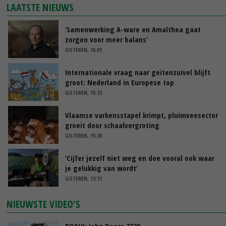
LAATSTE NIEUWS
‘Samenwerking A-ware en Amalthea gaat
zorgen voor meer balans’
GISTEREN, 16:01
Internationale vraag naar geitenzuivel blijft
groot: Nederland in Europese top
GISTEREN, 15:33
Vlaamse varkensstapel krimpt, pluimveesector
groeit door schaalvergroting
GISTEREN, 15:20
‘Cijfer jezelf niet weg en doe vooral ook waar
je gelukkig van wordt’
GISTEREN, 13:31
NIEUWSTE VIDEO'S
POAH!: John Deere 7730