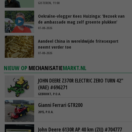
GISTEREN, 11:00
Oekraïne-vlogger Kees Huizinga: ‘Bezoek van
de ambassade mag zelf groente plukken’
07-08-2026
Aandeel China in wereldwijde fritesexport
neemt verder toe
07-08-2026
NIEUW OP
MECHANISATIE
MARKT.NL
JOHN DEERE Z370R ELECTRIC ZERO TURN 42"
(HAE) #696271
GEBRUIKT, P.O.A.
Gianni Ferrari GTR200
2015, P.O.A.
John Deere 6130R AP 40 km (ZIJ) #704777