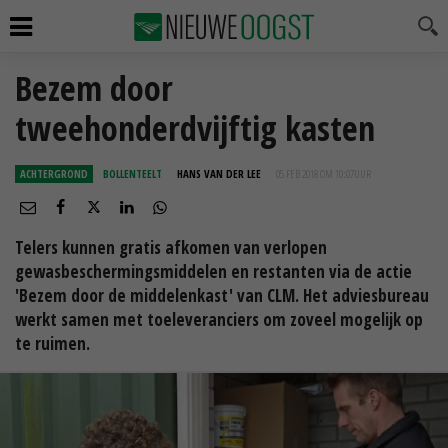
Bezem door
tweehonderdvijftig kasten
ACHTERGROND
BOLLENTEELT
HANS VAN DER LEE
05 FEB 2018 OM 10:07
UUR
Telers kunnen gratis afkomen van verlopen
gewasbeschermingsmiddelen en restanten via de actie
'Bezem door de middelenkast' van CLM. Het adviesbureau
werkt samen met toeleveranciers om zoveel mogelijk op
te ruimen.