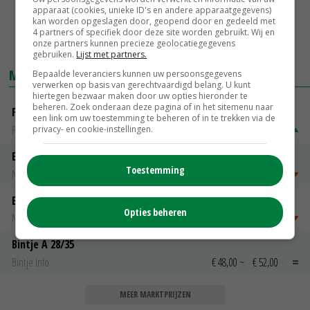
apparaat (cookies, unieke ID's en andere apparaatgegevens)
kan worden opgeslagen door, geopend door en gedeeld met
4 partners of specifiek door deze site worden gebruikt. Wij en
onze partners kunnen precieze geolocatiegegevens
gebruiken.
Lijst met partners.
MARKTPRIJZEN
Bepaalde leveranciers kunnen uw persoonsgegevens
verwerken op basis van gerechtvaardigd belang. U kunt
hiertegen bezwaar maken door uw opties hieronder te
beheren. Zoek onderaan deze pagina of in het sitemenu naar
Fritesgeschikt NL Du Be
een link om uw toestemming te beheren of in te trekken via de
PotatoNL
€ 15,00
~
€ 23,00
privacy- en cookie-instellingen.
Emmeloord Tarwe
Toestemming
Noteringen
€ 205,00
~
€ 208,00
Emmeloord Schaaltjespeen
Opties beheren
Noteringen
€ 5,00
~
€ 20,00
Bintje A 28/35
Bintje Info
€ 48,00
~
€ 52,00
MEER MARKTPRIJZEN