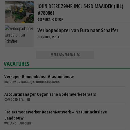
JOHN DEERE Z994R INCL 54SD MAAIDEK (HIL)
#780861
GEBRUIKT, € 23.539
Verloopadapter van Euro naar Schaffer
GEBRUIKT, P.O.A.
MEER ADVERTENTIES
VACATURES
Verkoper Binnendienst Glastuinbouw
KARO BV - ZWAAGDIJK, NOORD-HOLLAND,
Accountmanager Organische Bodemverbeteraars
COMGOED B.V. - NL
Projectmedewerker BoerenNetwerk – Natuurinclusieve
Landbouw
WIJ.LAND - ABCOUDE