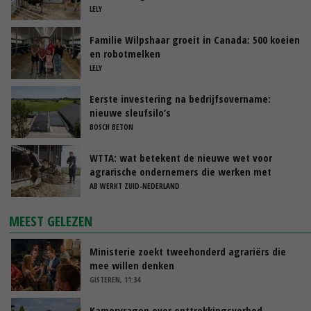
LELY
Familie Wilpshaar groeit in Canada: 500 koeien
en robotmelken
LELY
Eerste investering na bedrijfsovername:
nieuwe sleufsilo’s
BOSCH BETON
WTTA: wat betekent de nieuwe wet voor
agrarische ondernemers die werken met
uitzendkrachten?
AB WERKT ZUID-NEDERLAND
MEEST GELEZEN
Ministerie zoekt tweehonderd agrariërs die
mee willen denken
GISTEREN, 11:34
Kamervragen over onttrekkingsverbod,