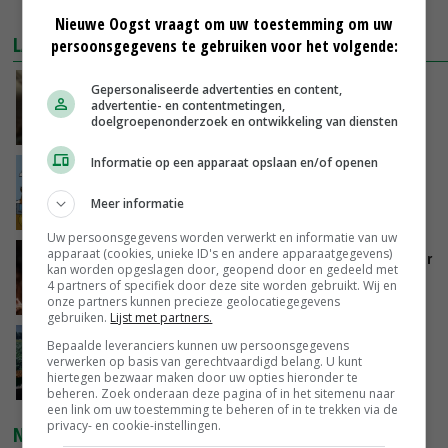
MEER MARKTPRIJZEN
Nieuwe Oogst vraagt om uw toestemming om uw
LAATSTE NIEUWS
persoonsgegevens te gebruiken voor het volgende:
‘Samenwerking A-ware en Amalthea gaat
Gepersonaliseerde advertenties en content,
advertentie- en contentmetingen,
zorgen voor meer balans’
doelgroepenonderzoek en ontwikkeling van diensten
VANDAAG, 16:01
Informatie op een apparaat opslaan en/of openen
Internationale vraag naar geitenzuivel blijft
groot: Nederland in Europese top
Meer informatie
VANDAAG, 15:33
Uw persoonsgegevens worden verwerkt en informatie van uw
apparaat (cookies, unieke ID's en andere apparaatgegevens)
Vlaamse varkensstapel krimpt, pluimveesector
kan worden opgeslagen door, geopend door en gedeeld met
groeit door schaalvergroting
4 partners of specifiek door deze site worden gebruikt. Wij en
VANDAAG, 15:20
onze partners kunnen precieze geolocatiegegevens
gebruiken.
Lijst met partners.
‘Cijfer jezelf niet weg en doe vooral ook waar
Bepaalde leveranciers kunnen uw persoonsgegevens
je gelukkig van wordt’
verwerken op basis van gerechtvaardigd belang. U kunt
hiertegen bezwaar maken door uw opties hieronder te
VANDAAG, 13:31
beheren. Zoek onderaan deze pagina of in het sitemenu naar
een link om uw toestemming te beheren of in te trekken via de
privacy- en cookie-instellingen.
NIEUWSTE VIDEO'S