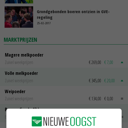
Grondgebonden boeren ontzien in GVE-
regeling
25-02-2017
MARKTPRIJZEN
Magere melkpoeder
Zuivel weekprijzen
€ 269,00
€ 7,00
Volle melkpoeder
Zuivel weekprijzen
€ 345,00
€ 20,00
Weipoeder
Zuivel weekprijzen
€ 134,00
€ 0,00
Boeren Gouda 12 kg
Boerenkaas
€ 6,05
€ 0,00