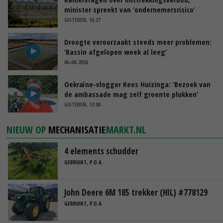
minister spreekt van ‘ondernemersrisico’
GISTEREN, 16:27
Droogte veroorzaakt steeds meer problemen:
‘Bassin afgelopen week al leeg’
06-08-2026
Oekraïne-vlogger Kees Huizinga: ‘Bezoek van
de ambassade mag zelf groente plukken’
GISTEREN, 12:00
NIEUW OP
MECHANISATIE
MARKT.NL
4 elements schudder
GEBRUIKT, P.O.A.
John Deere 6M 185 trekker (HIL) #778129
GEBRUIKT, P.O.A.