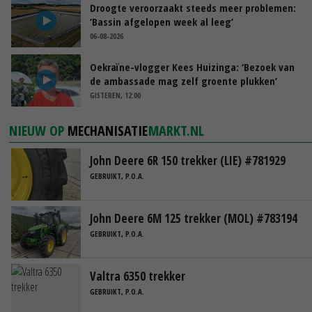
Droogte veroorzaakt steeds meer problemen:
‘Bassin afgelopen week al leeg’
06-08-2026
Oekraïne-vlogger Kees Huizinga: ‘Bezoek van
de ambassade mag zelf groente plukken’
GISTEREN, 12:00
NIEUW OP
MECHANISATIE
MARKT.NL
John Deere 6R 150 trekker (LIE) #781929
GEBRUIKT, P.O.A.
John Deere 6M 125 trekker (MOL) #783194
GEBRUIKT, P.O.A.
Valtra 6350 trekker
GEBRUIKT, P.O.A.