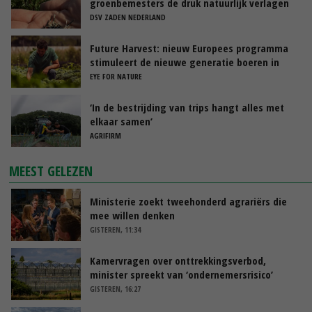
groenbemesters de druk natuurlijk verlagen
DSV ZADEN NEDERLAND
Future Harvest: nieuw Europees programma
stimuleert de nieuwe generatie boeren in
Nederland
EYE FOR NATURE
‘In de bestrijding van trips hangt alles met
elkaar samen’
AGRIFIRM
MEEST GELEZEN
Ministerie zoekt tweehonderd agrariërs die
mee willen denken
GISTEREN, 11:34
Kamervragen over onttrekkingsverbod,
minister spreekt van ‘ondernemersrisico’
GISTEREN, 16:27