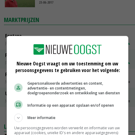
23-06-2017
MARKTPRIJZEN
Fontane
PotatoNL
€ 15,00
~
€ 23,00
Fritesgeschikt NL Du Be
PotatoNL
€ 15,00
~
€ 23,00
Nieuwe Oogst vraagt om uw toestemming om uw
persoonsgegevens te gebruiken voor het volgende:
Peen
Noteringen
€ 26,00
~
€ 33,00
Gepersonaliseerde advertenties en content,
advertentie- en contentmetingen,
Uien Middenmeer Geel 30-60% grof
doelgroepenonderzoek en ontwikkeling van diensten
Noteringen
€ 0,00
~
€ 0,00
Informatie op een apparaat opslaan en/of openen
MEER MARKTPRIJZEN
Meer informatie
LAATSTE NIEUWS
Uw persoonsgegevens worden verwerkt en informatie van uw
apparaat (cookies, unieke ID's en andere apparaatgegevens)