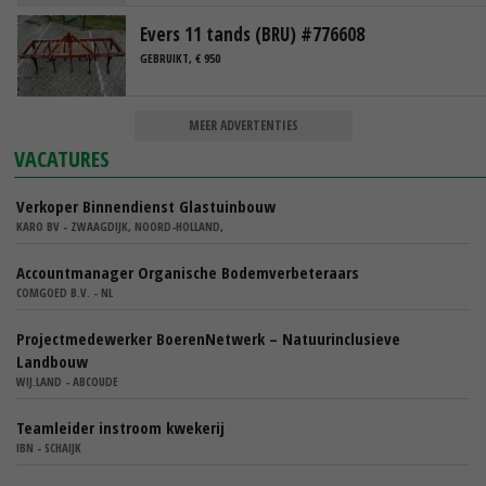
Evers 11 tands (BRU) #776608
GEBRUIKT, € 950
MEER ADVERTENTIES
VACATURES
Verkoper Binnendienst Glastuinbouw
KARO BV - ZWAAGDIJK, NOORD-HOLLAND,
Accountmanager Organische Bodemverbeteraars
COMGOED B.V. - NL
Projectmedewerker BoerenNetwerk – Natuurinclusieve
Landbouw
WIJ.LAND - ABCOUDE
Teamleider instroom kwekerij
IBN - SCHAIJK