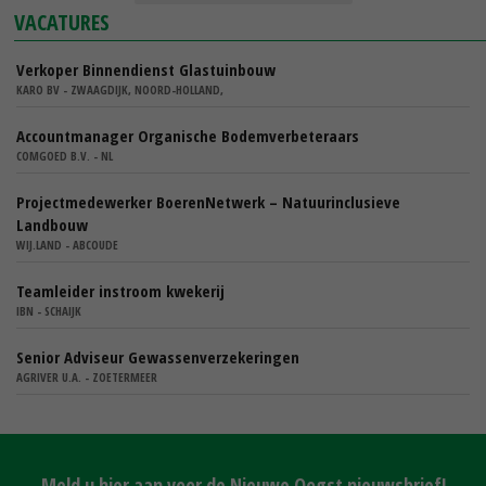
VACATURES
Verkoper Binnendienst Glastuinbouw
KARO BV - ZWAAGDIJK, NOORD-HOLLAND,
Accountmanager Organische Bodemverbeteraars
COMGOED B.V. - NL
Projectmedewerker BoerenNetwerk – Natuurinclusieve
Landbouw
WIJ.LAND - ABCOUDE
Teamleider instroom kwekerij
IBN - SCHAIJK
Senior Adviseur Gewassenverzekeringen
AGRIVER U.A. - ZOETERMEER
Meld u hier aan voor de Nieuwe Oogst nieuwsbrief!