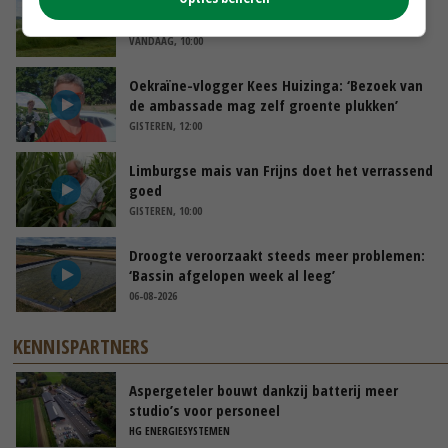
POAH!: John Deere 7730
VANDAAG, 10:00
Oekraïne-vlogger Kees Huizinga: ‘Bezoek van
de ambassade mag zelf groente plukken’
GISTEREN, 12:00
Limburgse mais van Frijns doet het verrassend
goed
GISTEREN, 10:00
Droogte veroorzaakt steeds meer problemen:
‘Bassin afgelopen week al leeg’
06-08-2026
KENNISPARTNERS
Aspergeteler bouwt dankzij batterij meer
studio’s voor personeel
HG ENERGIESYSTEMEN