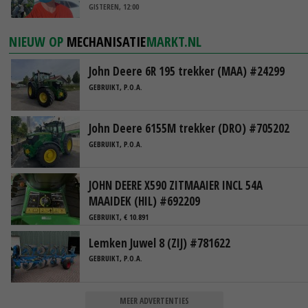
GISTEREN, 12:00
NIEUW OP
MECHANISATIE
MARKT.NL
John Deere 6R 195 trekker (MAA) #24299
GEBRUIKT, P.O.A.
John Deere 6155M trekker (DRO) #705202
GEBRUIKT, P.O.A.
JOHN DEERE X590 ZITMAAIER INCL 54A
MAAIDEK (HIL) #692209
GEBRUIKT, € 10.891
Lemken Juwel 8 (ZIJ) #781622
GEBRUIKT, P.O.A.
MEER ADVERTENTIES