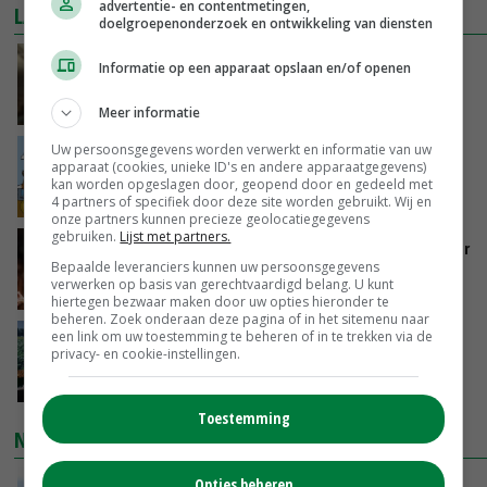
advertentie- en contentmetingen,
LAATSTE NIEUWS
doelgroepenonderzoek en ontwikkeling van diensten
‘Samenwerking A-ware en Amalthea gaat
Informatie op een apparaat opslaan en/of openen
zorgen voor meer balans’
VANDAAG, 16:01
Meer informatie
Uw persoonsgegevens worden verwerkt en informatie van uw
Internationale vraag naar geitenzuivel blijft
apparaat (cookies, unieke ID's en andere apparaatgegevens)
groot: Nederland in Europese top
kan worden opgeslagen door, geopend door en gedeeld met
VANDAAG, 15:33
4 partners of specifiek door deze site worden gebruikt. Wij en
onze partners kunnen precieze geolocatiegegevens
gebruiken.
Lijst met partners.
Vlaamse varkensstapel krimpt, pluimveesector
Bepaalde leveranciers kunnen uw persoonsgegevens
groeit door schaalvergroting
verwerken op basis van gerechtvaardigd belang. U kunt
VANDAAG, 15:20
hiertegen bezwaar maken door uw opties hieronder te
beheren. Zoek onderaan deze pagina of in het sitemenu naar
een link om uw toestemming te beheren of in te trekken via de
‘Cijfer jezelf niet weg en doe vooral ook waar
privacy- en cookie-instellingen.
je gelukkig van wordt’
VANDAAG, 13:31
Toestemming
NIEUWSTE VIDEO'S
Opties beheren