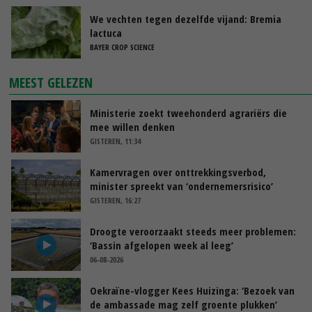
We vechten tegen dezelfde vijand: Bremia
lactuca
BAYER CROP SCIENCE
MEEST GELEZEN
Ministerie zoekt tweehonderd agrariërs die
mee willen denken
GISTEREN, 11:34
Kamervragen over onttrekkingsverbod,
minister spreekt van ‘ondernemersrisico’
GISTEREN, 16:27
Droogte veroorzaakt steeds meer problemen:
‘Bassin afgelopen week al leeg’
06-08-2026
Oekraïne-vlogger Kees Huizinga: ‘Bezoek van
de ambassade mag zelf groente plukken’