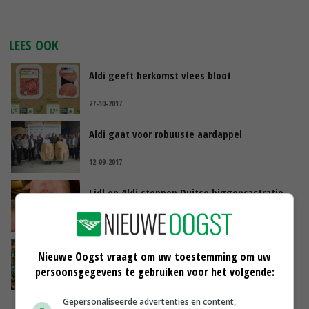
LEES OOK
Aldi geeft herkomst vlees bloot
27-10-2017
Aldi gaat voor robuuste aardappel
12-09-2017
Lidl en Aldi stoppen Duitse biggencastratie
27-06-2016
Van Dam: gebruik aldicarb uitzondering
Nieuwe Oogst vraagt om uw toestemming om uw
persoonsgegevens te gebruiken voor het volgende:
29-03-2016
Gepersonaliseerde advertenties en content,