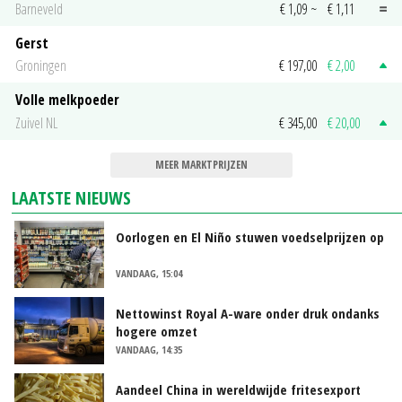
Barneveld
€ 1,09
~
€ 1,11
Gerst
Groningen
€ 197,00
€ 2,00
Volle melkpoeder
Zuivel NL
€ 345,00
€ 20,00
MEER MARKTPRIJZEN
LAATSTE NIEUWS
Oorlogen en El Niño stuwen voedselprijzen op
VANDAAG, 15:04
Nettowinst Royal A-ware onder druk ondanks
hogere omzet
VANDAAG, 14:35
Aandeel China in wereldwijde fritesexport