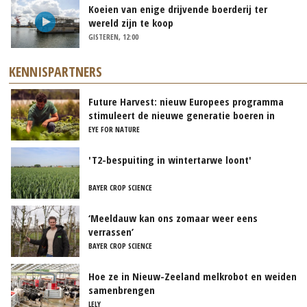
Koeien van enige drijvende boerderij ter
wereld zijn te koop
GISTEREN, 12:00
KENNISPARTNERS
Future Harvest: nieuw Europees programma
stimuleert de nieuwe generatie boeren in
Nederland
EYE FOR NATURE
'T2-bespuiting in wintertarwe loont'
BAYER CROP SCIENCE
‘Meeldauw kan ons zomaar weer eens
verrassen’
BAYER CROP SCIENCE
Hoe ze in Nieuw-Zeeland melkrobot en weiden
samenbrengen
LELY