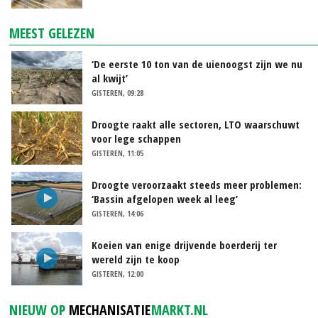
MEEST GELEZEN
‘De eerste 10 ton van de uienoogst zijn we nu
al kwijt’
GISTEREN, 09:28
Droogte raakt alle sectoren, LTO waarschuwt
voor lege schappen
GISTEREN, 11:05
Droogte veroorzaakt steeds meer problemen:
‘Bassin afgelopen week al leeg’
GISTEREN, 14:06
Koeien van enige drijvende boerderij ter
wereld zijn te koop
GISTEREN, 12:00
NIEUW OP
MECHANISATIE
MARKT.NL