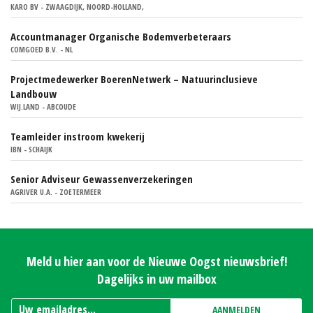
KARO BV - ZWAAGDIJK, NOORD-HOLLAND,
Accountmanager Organische Bodemverbeteraars
COMGOED B.V. - NL
Projectmedewerker BoerenNetwerk – Natuurinclusieve
Landbouw
WIJ.LAND - ABCOUDE
Teamleider instroom kwekerij
IBN - SCHAIJK
Senior Adviseur Gewassenverzekeringen
AGRIVER U.A. - ZOETERMEER
Meld u hier aan voor de Nieuwe Oogst nieuwsbrief!
Dagelijks in uw mailbox
AANMELDEN