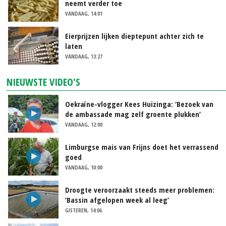
neemt verder toe
VANDAAG, 14:01
Eierprijzen lijken dieptepunt achter zich te
laten
VANDAAG, 13:27
NIEUWSTE VIDEO'S
Oekraïne-vlogger Kees Huizinga: ‘Bezoek van
de ambassade mag zelf groente plukken’
VANDAAG, 12:00
Limburgse mais van Frijns doet het verrassend
goed
VANDAAG, 10:00
Droogte veroorzaakt steeds meer problemen:
‘Bassin afgelopen week al leeg’
GISTEREN, 14:06