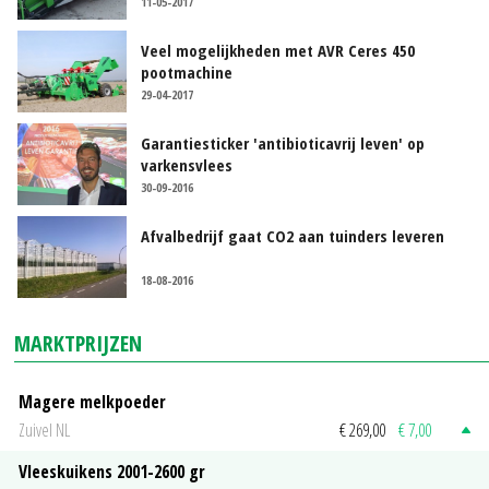
11-05-2017
Veel mogelijkheden met AVR Ceres 450
pootmachine
29-04-2017
Garantiesticker 'antibioticavrij leven' op
varkensvlees
30-09-2016
Afvalbedrijf gaat CO2 aan tuinders leveren
18-08-2016
MARKTPRIJZEN
Magere melkpoeder
Zuivel NL
€ 269,00
€ 7,00
Vleeskuikens 2001-2600 gr