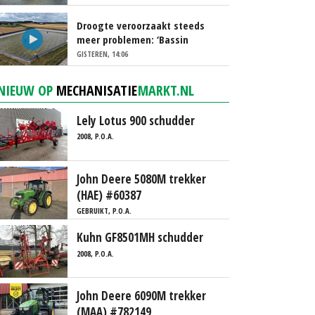
Droogte veroorzaakt steeds
meer problemen: ‘Bassin
afgelopen week al leeg’
GISTEREN, 14:06
NIEUW OP
MECHANISATIE
MARKT.NL
Lely Lotus 900 schudder
2008, P.O.A.
John Deere 5080M trekker
(HAE) #60387
GEBRUIKT, P.O.A.
Kuhn GF8501MH schudder
2008, P.O.A.
John Deere 6090M trekker
(MAA) #782149