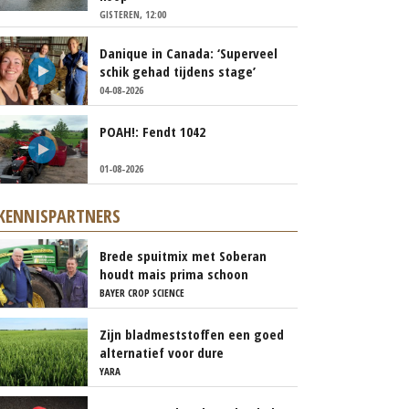
GISTEREN, 12:00
Danique in Canada: ‘Superveel
schik gehad tijdens stage’
04-08-2026
POAH!: Fendt 1042
01-08-2026
KENNISPARTNERS
Brede spuitmix met Soberan
houdt mais prima schoon
BAYER CROP SCIENCE
Zijn bladmeststoffen een goed
alternatief voor dure
kunstmest?
YARA