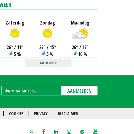
WEER
Zaterdag
Zondag
Maandag
26
°
/ 11
°
29
°
/ 15
°
26
°
/ 17
°
5 %
5 %
10 %
MEER WEER
AANMELDEN
COOKIES
PRIVACY
DISCLAIMER