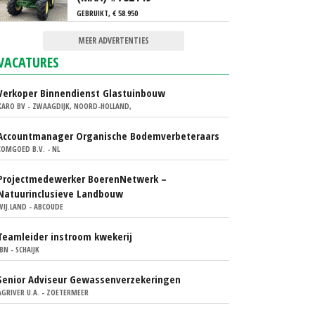
GEBRUIKT, € 58.950
MEER ADVERTENTIES
VACATURES
Verkoper Binnendienst Glastuinbouw
KARO BV - ZWAAGDIJK, NOORD-HOLLAND,
Accountmanager Organische Bodemverbeteraars
COMGOED B.V. - NL
Projectmedewerker BoerenNetwerk –
Natuurinclusieve Landbouw
WIJ.LAND - ABCOUDE
Teamleider instroom kwekerij
IBN - SCHAIJK
Senior Adviseur Gewassenverzekeringen
AGRIVER U.A. - ZOETERMEER