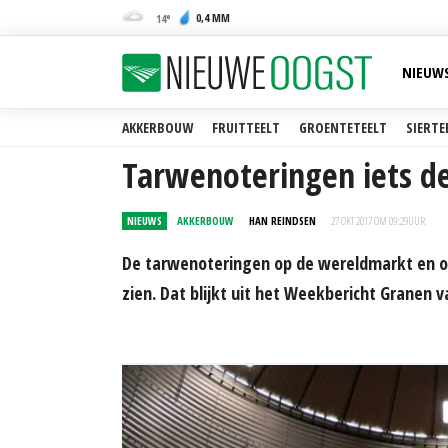
0,4 MM
14
NIEUW
AKKERBOUW
FRUITTEELT
GROENTETEELT
SIERTE
Tarwenoteringen iets d
NIEUWS
AKKERBOUW
HAN REINDSEN
27 OKT 2017 OM 09:29
UUR
De tarwenoteringen op de wereldmarkt en op
zien. Dat blijkt uit het Weekbericht Granen