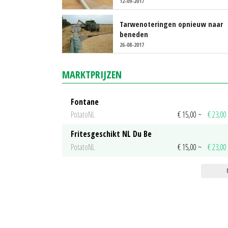
12-09-2017
Tarwenoteringen opnieuw naar
beneden
26-08-2017
MARKTPRIJZEN
Fontane
PotatoNL
€ 15,00
~
€ 23,00
Fritesgeschikt NL Du Be
PotatoNL
€ 15,00
~
€ 23,00