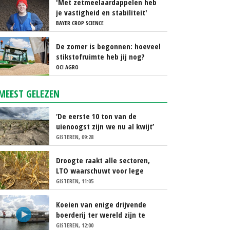
'Met zetmeelaardappelen heb
je vastigheid en stabiliteit'
BAYER CROP SCIENCE
De zomer is begonnen: hoeveel
stikstofruimte heb jij nog?
OCI AGRO
MEEST GELEZEN
‘De eerste 10 ton van de
uienoogst zijn we nu al kwijt’
GISTEREN, 09:28
Droogte raakt alle sectoren,
LTO waarschuwt voor lege
schappen
GISTEREN, 11:05
Koeien van enige drijvende
boerderij ter wereld zijn te
koop
GISTEREN, 12:00