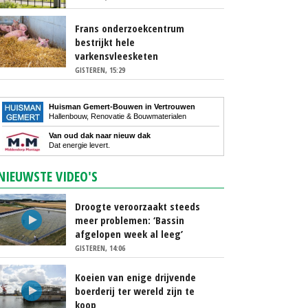
Frans onderzoekcentrum
bestrijkt hele
varkensvleesketen
GISTEREN, 15:29
Huisman Gemert-Bouwen in Vertrouwen
Hallenbouw, Renovatie & Bouwmaterialen
Van oud dak naar nieuw dak
Dat energie levert.
NIEUWSTE VIDEO'S
Droogte veroorzaakt steeds
meer problemen: ‘Bassin
afgelopen week al leeg’
GISTEREN, 14:06
Koeien van enige drijvende
boerderij ter wereld zijn te
koop