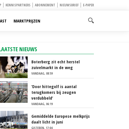
P
KENNISPARTNERS
ABONNEMENT
NIEUWSBRIEF
E-PAPER
AST
MARKTPRIJZEN
LAATSTE NIEUWS
Boterberg zit echt herstel
zuivelmarkt in de weg
VANDAAG, 08:59
‘Door hittegolf is aantal
terugkomers bij zeugen
verdubbeld’
VANDAAG, 06:19
Gemiddelde Europese melkprijs
daalt licht in juni
GISTEREN, 17:04