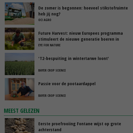
De zomer is begonnen: hoeveel stikstofruimte
heb jij nog?
OCI AGRO
Future Harvest: nieuw Europees programma
stimuleert de nieuwe generatie boeren in
Nederland
EYE FOR NATURE
'T2-bespuiting in wintertarwe loont'
BAYER CROP SCIENCE
Passie voor de pootaardappel
BAYER CROP SCIENCE
MEEST GELEZEN
Eerste proefrooiing Fontane wijst op grote
achterstand