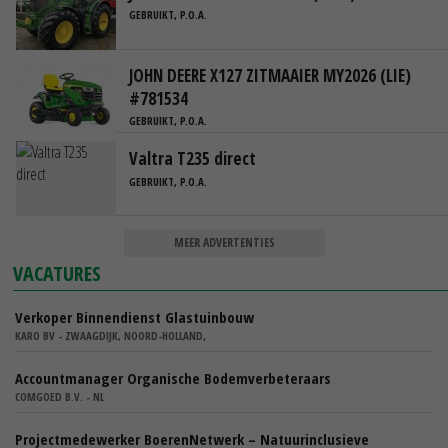
GEBRUIKT, P.O.A.
JOHN DEERE X127 ZITMAAIER MY2026 (LIE)
#781534
GEBRUIKT, P.O.A.
Valtra T235 direct
GEBRUIKT, P.O.A.
MEER ADVERTENTIES
VACATURES
Verkoper Binnendienst Glastuinbouw
KARO BV - ZWAAGDIJK, NOORD-HOLLAND,
Accountmanager Organische Bodemverbeteraars
COMGOED B.V. - NL
Projectmedewerker BoerenNetwerk – Natuurinclusieve