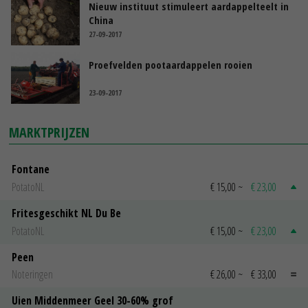
Nieuw instituut stimuleert aardappelteelt in
China
27-09-2017
Proefvelden pootaardappelen rooien
23-09-2017
MARKTPRIJZEN
Fontane
PotatoNL
€ 15,00
~
€ 23,00
Fritesgeschikt NL Du Be
PotatoNL
€ 15,00
~
€ 23,00
Peen
Noteringen
€ 26,00
~
€ 33,00
Uien Middenmeer Geel 30-60% grof