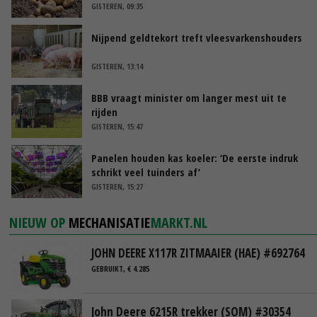
GISTEREN, 09:35
Nijpend geldtekort treft vleesvarkenshouders
GISTEREN, 13:14
BBB vraagt minister om langer mest uit te
rijden
GISTEREN, 15:47
Panelen houden kas koeler: ‘De eerste indruk
schrikt veel tuinders af’
GISTEREN, 15:27
NIEUW OP
MECHANISATIE
MARKT.NL
JOHN DEERE X117R ZITMAAIER (HAE) #692764
GEBRUIKT, € 4.285
John Deere 6215R trekker (SOM) #30354