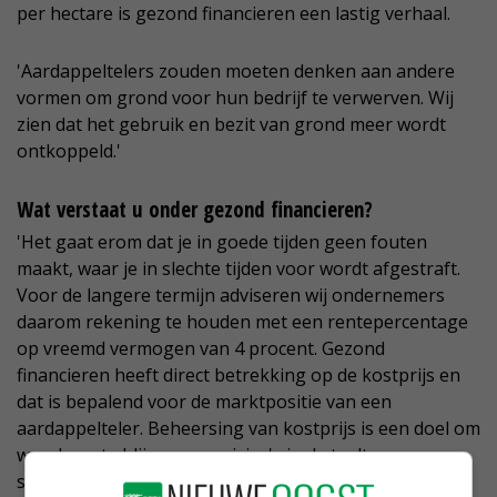
per hectare is gezond financieren een lastig verhaal.
'Aardappeltelers zouden moeten denken aan andere
vormen om grond voor hun bedrijf te verwerven. Wij
zien dat het gebruik en bezit van grond meer wordt
ontkoppeld.'
Wat verstaat u onder gezond financieren?
'Het gaat erom dat je in goede tijden geen fouten
maakt, waar je in slechte tijden voor wordt afgestraft.
Voor de langere termijn adviseren wij ondernemers
daarom rekening te houden met een rentepercentage
op vreemd vermogen van 4 procent. Gezond
financieren heeft direct betrekking op de kostprijs en
dat is bepalend voor de marktpositie van een
aardappelteler. Beheersing van kostprijs is een doel om
weerbaar te blijven voor risico's in de teelt en
schommelingen op de afzetmarkt.'