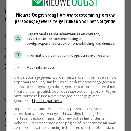
Welk scenario schetst de Rabobank voor de
Nieuwe Oogst vraagt om uw toestemming om uw
aardappelteelt voor de komende vijf tot vijftien jaar?
persoonsgegevens te gebruiken voor het volgende:
'Over het algemeen zien we een goede toekomst voor
Gepersonaliseerde advertenties en content,
een stevige sector. Als bank verwachten we veel van
advertentie- en contentmetingen,
innovaties en bijvoorbeeld nieuwe rassen. De teelt kan
doelgroepenonderzoek en ontwikkeling van diensten
met precisietechnieken en het gebruik van data nog
een efficiëntieslag maken. Verder is een genetische
Informatie op een apparaat opslaan en/of openen
sprong nodig om het succesverhaal van de
Meer informatie
Nederlandse aardappelteelt een vervolg te geven.
Uw persoonsgegevens worden verwerkt en informatie van uw
apparaat (cookies, unieke ID's en andere apparaatgegevens)
'Voor de ontwikkeling van nieuwe rassen volgen wij
kan worden opgeslagen door, geopend door en gedeeld met
4 partners of specifiek door deze site worden gebruikt. Wij en
met belangstelling de mogelijkheden van nieuwe
onze partners kunnen precieze geolocatiegegevens
veredelingstechnieken. Een voorbeeld is de
gebruiken.
Lijst met partners.
hybrideveredeling van aardappelen uit zaad. Door
Bepaalde leveranciers kunnen uw persoonsgegevens
sneller nieuwe en nog betere rassen te veredelen,
verwerken op basis van gerechtvaardigd belang. U kunt
hiertegen bezwaar maken door uw opties hieronder te
ontstaan kansen om resistenties in te kruisen.
beheren. Zoek onderaan deze pagina of in het sitemenu naar
Daarmee kunnen we een verdere vergroening van de
een link om uw toestemming te beheren of in te trekken via de