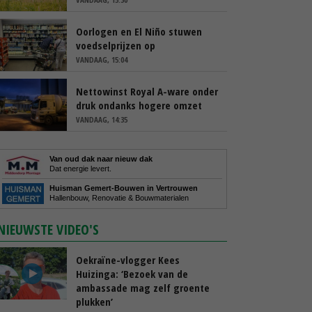
Oorlogen en El Niño stuwen
voedselprijzen op
VANDAAG, 15:04
Nettowinst Royal A-ware onder
druk ondanks hogere omzet
VANDAAG, 14:35
Van oud dak naar nieuw dak
Dat energie levert.
Huisman Gemert-Bouwen in Vertrouwen
Hallenbouw, Renovatie & Bouwmaterialen
NIEUWSTE VIDEO'S
Oekraïne-vlogger Kees
Huizinga: ‘Bezoek van de
ambassade mag zelf groente
plukken’