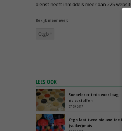
dienst heeft inmiddels meer dan 325 websi
Bekijk meer over:
Ctgb
LEES OOK
Soepeler criteria voor laag-
risicostoffen
07-09-2017
Ctgb laat twee nieuwe toe in
(suiker)mais