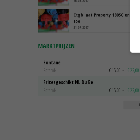
26-08-2017
Ctgb laat Property 180SC en Metr
toe
31-07-2017
MARKTPRIJZEN
Fontane
PotatoNL
€ 15,00
~
€ 23,00
Fritesgeschikt NL Du Be
PotatoNL
€ 15,00
~
€ 23,00