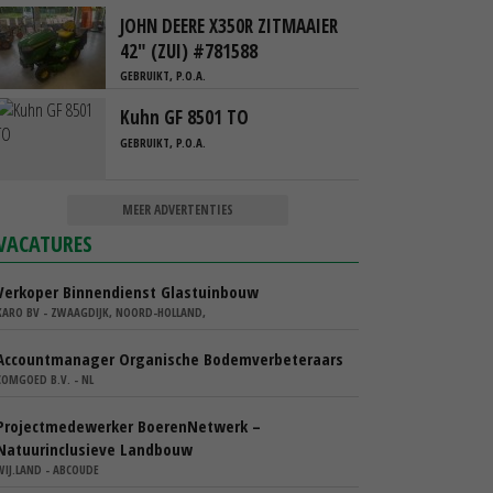
JOHN DEERE X350R ZITMAAIER
42" (ZUI) #781588
GEBRUIKT, P.O.A.
Kuhn GF 8501 TO
GEBRUIKT, P.O.A.
MEER ADVERTENTIES
VACATURES
Verkoper Binnendienst Glastuinbouw
KARO BV - ZWAAGDIJK, NOORD-HOLLAND,
Accountmanager Organische Bodemverbeteraars
COMGOED B.V. - NL
Projectmedewerker BoerenNetwerk –
Natuurinclusieve Landbouw
WIJ.LAND - ABCOUDE