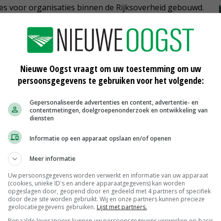
tes voor organisaties binnen de Rijksoverheid gebouwd.
Nieuwe Oogst vraagt om uw toestemming om uw
persoonsgegevens te gebruiken voor het volgende:
Gepersonaliseerde advertenties en content, advertentie- en
contentmetingen, doelgroepenonderzoek en ontwikkeling van
diensten
Informatie op een apparaat opslaan en/of openen
CTGB komt terug op het goede spoor
Meer informatie
Uw persoonsgegevens worden verwerkt en informatie van uw apparaat
30-08-2017
(cookies, unieke ID's en andere apparaatgegevens) kan worden
opgeslagen door, geopend door en gedeeld met 4 partners of specifiek
door deze site worden gebruikt. Wij en onze partners kunnen precieze
Ctgb: geen uitbreiding nieuwe kleine
geolocatiegegevens gebruiken.
Lijst met partners.
toepassingen
Bepaalde leveranciers kunnen uw persoonsgegevens verwerken op basis