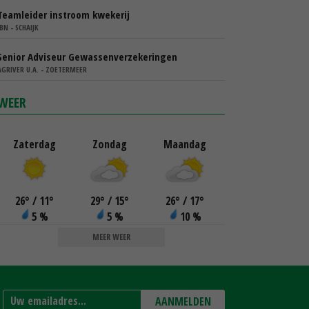
Teamleider instroom kwekerij
IBN - SCHAIJK
Senior Adviseur Gewassenverzekeringen
AGRIVER U.A. - ZOETERMEER
WEER
Zaterdag
Zondag
Maandag
26
°
/ 11
°
29
°
/ 15
°
26
°
/ 17
°
5 %
5 %
10 %
MEER WEER
AANMELDEN