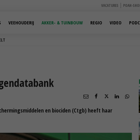
VACATURES
POAH-SHO
S
VEEHOUDERIJ
AKKER- & TUINBOUW
REGIO
VIDEO
PODC
ELT
ngendatabank
chermingsmiddelen en biociden (Ctgb) heeft haar