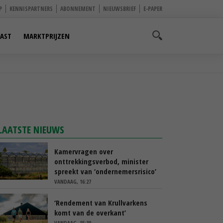
P
KENNISPARTNERS
ABONNEMENT
NIEUWSBRIEF
E-PAPER
AST
MARKTPRIJZEN
LAATSTE NIEUWS
Kamervragen over
onttrekkingsverbod, minister
spreekt van ‘ondernemersrisico’
VANDAAG, 16:27
‘Rendement van Krullvarkens
komt van de overkant’
VANDAAG, 15:30