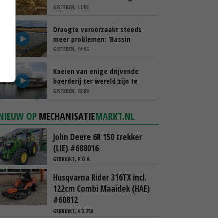
schappen
GISTEREN, 11:05
Droogte veroorzaakt steeds
meer problemen: ‘Bassin
afgelopen week al leeg’
GISTEREN, 14:06
Koeien van enige drijvende
boerderij ter wereld zijn te
koop
GISTEREN, 12:00
NIEUW OP
MECHANISATIE
MARKT.NL
John Deere 6R 150 trekker
(LIE) #688016
GEBRUIKT, P.O.A.
Husqvarna Rider 316TX incl.
122cm Combi Maaidek (HAE)
#60812
GEBRUIKT, € 5.750