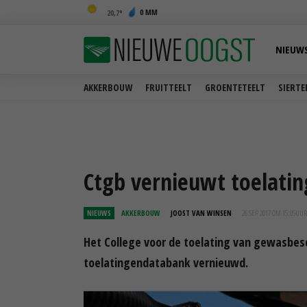
0 MM
20,7
NIEUW
AKKERBOUW
FRUITTEELT
GROENTETEELT
SIERTE
Ctgb vernieuwt toelati
NIEUWS
AKKERBOUW
JOOST VAN WINSEN
26 SEP 2017 OM 15:05
UUR
Het College voor de toelating van gewasbes
toelatingendatabank vernieuwd.