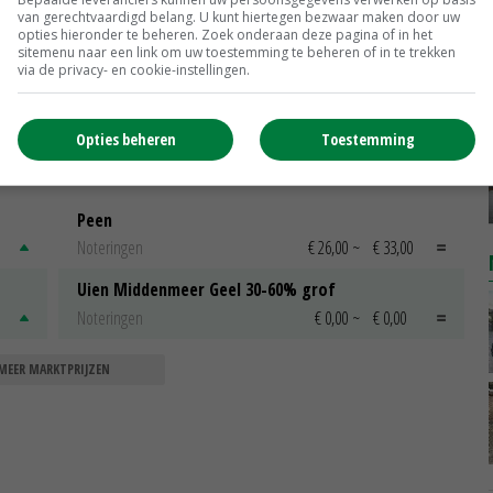
18-08-2017
van gerechtvaardigd belang. U kunt hiertegen bezwaar maken door uw
opties hieronder te beheren. Zoek onderaan deze pagina of in het
ic
Ctgb publiceert handleiding voor
sitemenu naar een link om uw toestemming te beheren of in te trekken
via de privacy- en cookie-instellingen.
aanvraag groen middel
17-07-2017
Opties beheren
Toestemming
Peen
Noteringen
€ 26,00
~
€ 33,00
Uien Middenmeer Geel 30-60% grof
Noteringen
€ 0,00
~
€ 0,00
MEER MARKTPRIJZEN