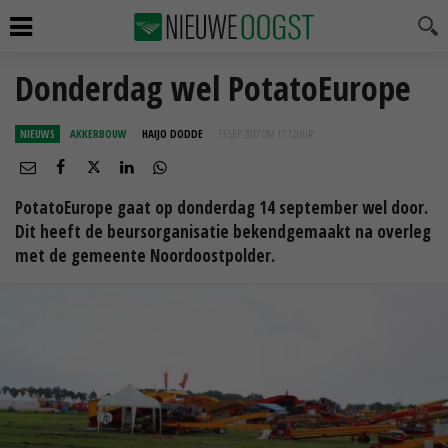
Donderdag wel PotatoEurope
NIEUWS
AKKERBOUW
HAIJO DODDE
13 SEP 2017 OM 17:12
UUR
PotatoEurope gaat op donderdag 14 september wel door.
Dit heeft de beursorganisatie bekendgemaakt na overleg
met de gemeente Noordoostpolder.