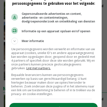
persoonsgegevens te gebruiken voor het volgende:
Limburgse mais van Frijns doet het verrassend
goed
Gepersonaliseerde advertenties en content,
VANDAAG, 10:00
advertentie- en contentmetingen,
doelgroepenonderzoek en ontwikkeling van diensten
Hitte en droogte drukken opbrengst uien en
aardappelen
Informatie op een apparaat opslaan en/of openen
VANDAAG, 09:51
Meer informatie
Boterberg zit echt herstel zuivelmarkt in de
Uw persoonsgegevens worden verwerkt en informatie van uw
weg
apparaat (cookies, unieke ID's en andere apparaatgegevens)
VANDAAG, 08:59
kan worden opgeslagen door, geopend door en gedeeld met
4 partners of specifiek door deze site worden gebruikt. Wij en
onze partners kunnen precieze geolocatiegegevens
‘Door hittegolf is aantal terugkomers bij
gebruiken.
Lijst met partners.
zeugen verdubbeld’
Bepaalde leveranciers kunnen uw persoonsgegevens
VANDAAG, 06:19
verwerken op basis van gerechtvaardigd belang. U kunt
hiertegen bezwaar maken door uw opties hieronder te
beheren. Zoek onderaan deze pagina of in het sitemenu naar
NIEUWSTE VIDEO'S
een link om uw toestemming te beheren of in te trekken via de
privacy- en cookie-instellingen.
Limburgse mais van Frijns doet het verrassend
goed