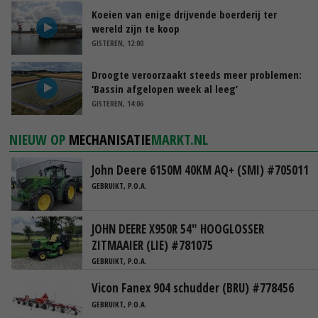
Koeien van enige drijvende boerderij ter
wereld zijn te koop
GISTEREN, 12:00
Droogte veroorzaakt steeds meer problemen:
‘Bassin afgelopen week al leeg’
GISTEREN, 14:06
NIEUW OP
MECHANISATIE
MARKT.NL
John Deere 6150M 40KM AQ+ (SMI) #705011
GEBRUIKT, P.O.A.
JOHN DEERE X950R 54" HOOGLOSSER
ZITMAAIER (LIE) #781075
GEBRUIKT, P.O.A.
Vicon Fanex 904 schudder (BRU) #778456
GEBRUIKT, P.O.A.