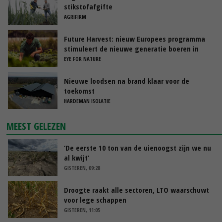
stikstofafgifte
AGRIFIRM
Future Harvest: nieuw Europees programma
stimuleert de nieuwe generatie boeren in
Nederland
EYE FOR NATURE
Nieuwe loodsen na brand klaar voor de
toekomst
HARDEMAN ISOLATIE
MEEST GELEZEN
‘De eerste 10 ton van de uienoogst zijn we nu
al kwijt’
GISTEREN, 09:28
Droogte raakt alle sectoren, LTO waarschuwt
voor lege schappen
GISTEREN, 11:05