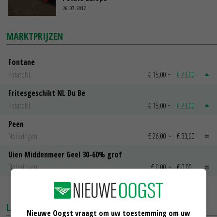
26-07-2017
MARKTPRIJZEN
Fontane
PotatoNL
€ 15,00
~
€ 23,00
Fritesgeschikt NL Du Be
PotatoNL
€ 15,00
~
€ 23,00
Peen
Noteringen
€ 26,00
~
€ 33,00
Uien Middenmeer Geel 30-60% grof
Noteringen
€ 0,00
~
€ 0,00
MEER MARKTPRIJZEN
LAATSTE NIEUWS
Nieuwe Oogst vraagt om uw toestemming om uw