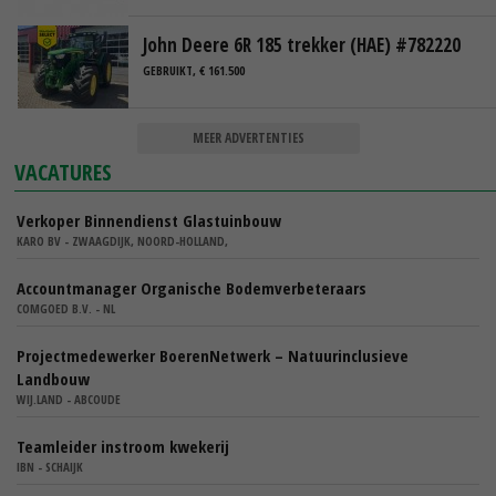
John Deere 6R 185 trekker (HAE) #782220
GEBRUIKT, € 161.500
MEER ADVERTENTIES
VACATURES
Verkoper Binnendienst Glastuinbouw
KARO BV - ZWAAGDIJK, NOORD-HOLLAND,
Accountmanager Organische Bodemverbeteraars
COMGOED B.V. - NL
Projectmedewerker BoerenNetwerk – Natuurinclusieve
Landbouw
WIJ.LAND - ABCOUDE
Teamleider instroom kwekerij
IBN - SCHAIJK