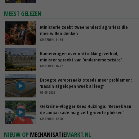
MEEST GELEZEN
Ministerie zoekt tweehonderd agrariërs die
mee willen denken
GISTEREN, 11:34
Kamervragen over onttrekkingsverbod,
minister spreekt van ‘ondernemersrisico’
GISTEREN, 16:27
Droogte veroorzaakt steeds meer problemen:
‘Bassin afgelopen week al leeg’
06-08-2026
Oekraïne-vlogger Kees Huizinga: ‘Bezoek van
de ambassade mag zelf groente plukken’
GISTEREN, 12:00
NIEUW OP
MECHANISATIE
MARKT.NL