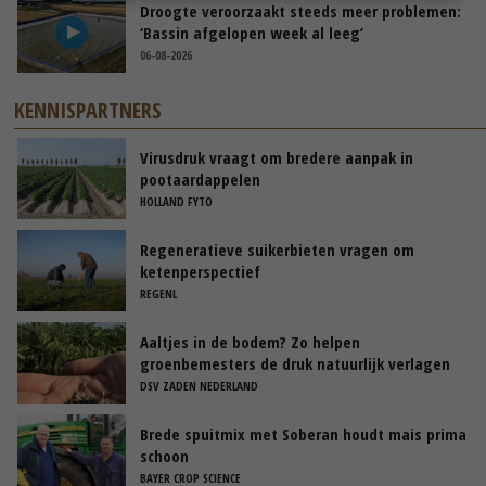
Droogte veroorzaakt steeds meer problemen:
‘Bassin afgelopen week al leeg’
06-08-2026
KENNISPARTNERS
Virusdruk vraagt om bredere aanpak in
pootaardappelen
HOLLAND FYTO
Regeneratieve suikerbieten vragen om
ketenperspectief
REGENL
Aaltjes in de bodem? Zo helpen
groenbemesters de druk natuurlijk verlagen
DSV ZADEN NEDERLAND
Brede spuitmix met Soberan houdt mais prima
schoon
BAYER CROP SCIENCE