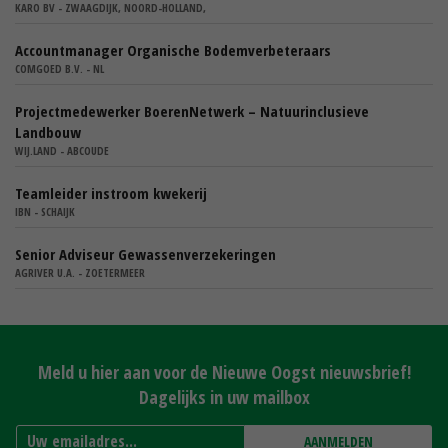
KARO BV - ZWAAGDIJK, NOORD-HOLLAND,
Accountmanager Organische Bodemverbeteraars
COMGOED B.V. - NL
Projectmedewerker BoerenNetwerk – Natuurinclusieve
Landbouw
WIJ.LAND - ABCOUDE
Teamleider instroom kwekerij
IBN - SCHAIJK
Senior Adviseur Gewassenverzekeringen
AGRIVER U.A. - ZOETERMEER
Meld u hier aan voor de Nieuwe Oogst nieuwsbrief!
Dagelijks in uw mailbox
AANMELDEN