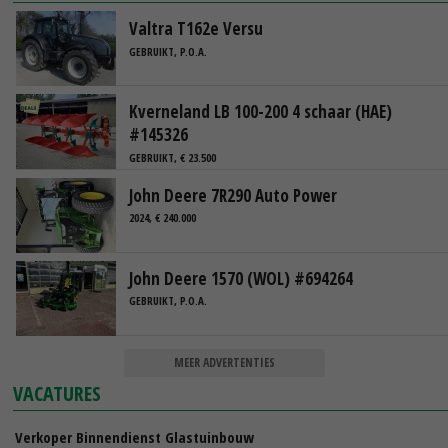
Valtra T162e Versu
GEBRUIKT, P.O.A.
Kverneland LB 100-200 4 schaar (HAE)
#145326
GEBRUIKT, € 23.500
John Deere 7R290 Auto Power
2024, € 240.000
John Deere 1570 (WOL) #694264
GEBRUIKT, P.O.A.
MEER ADVERTENTIES
VACATURES
Verkoper Binnendienst Glastuinbouw