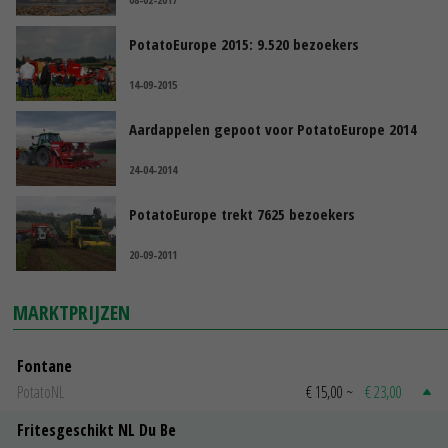
PotatoEurope 2015: 9.520 bezoekers
14-09-2015
Aardappelen gepoot voor PotatoEurope 2014
24-04-2014
PotatoEurope trekt 7625 bezoekers
20-09-2011
MARKTPRIJZEN
Fontane
PotatoNL
€ 15,00
~
€ 23,00
Fritesgeschikt NL Du Be