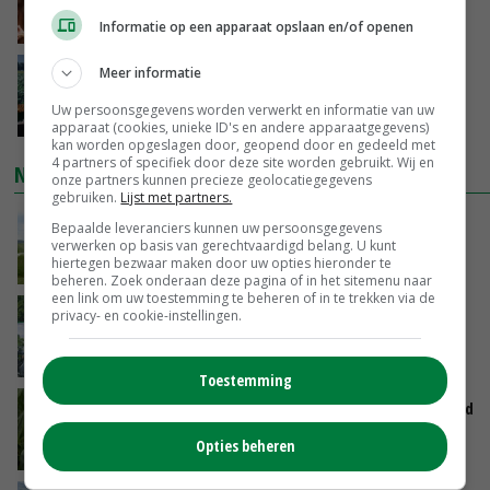
groeit door schaalvergroting
Informatie op een apparaat opslaan en/of openen
VANDAAG, 15:20
Meer informatie
‘Cijfer jezelf niet weg en doe vooral ook waar
je gelukkig van wordt’
Uw persoonsgegevens worden verwerkt en informatie van uw
VANDAAG, 13:31
apparaat (cookies, unieke ID's en andere apparaatgegevens)
kan worden opgeslagen door, geopend door en gedeeld met
4 partners of specifiek door deze site worden gebruikt. Wij en
NIEUWSTE VIDEO'S
onze partners kunnen precieze geolocatiegegevens
gebruiken.
Lijst met partners.
POAH!: John Deere 7730
Bepaalde leveranciers kunnen uw persoonsgegevens
verwerken op basis van gerechtvaardigd belang. U kunt
hiertegen bezwaar maken door uw opties hieronder te
VANDAAG, 10:00
beheren. Zoek onderaan deze pagina of in het sitemenu naar
een link om uw toestemming te beheren of in te trekken via de
Oekraïne-vlogger Kees Huizinga: ‘Bezoek van
privacy- en cookie-instellingen.
de ambassade mag zelf groente plukken’
GISTEREN, 12:00
Toestemming
Limburgse mais van Frijns doet het verrassend
goed
Opties beheren
GISTEREN, 10:00