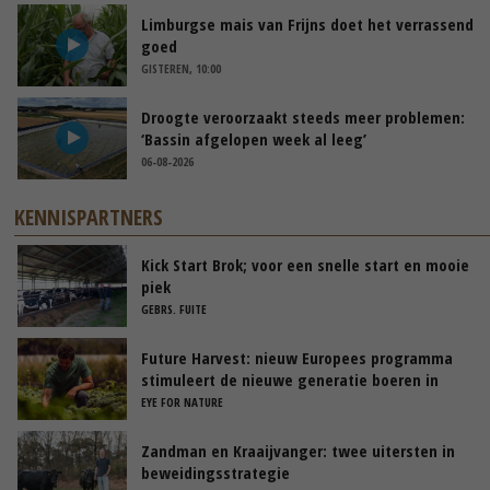
Limburgse mais van Frijns doet het verrassend
goed
GISTEREN, 10:00
Droogte veroorzaakt steeds meer problemen:
‘Bassin afgelopen week al leeg’
06-08-2026
KENNISPARTNERS
Kick Start Brok; voor een snelle start en mooie
piek
GEBRS. FUITE
Future Harvest: nieuw Europees programma
stimuleert de nieuwe generatie boeren in
Nederland
EYE FOR NATURE
Zandman en Kraaijvanger: twee uitersten in
beweidingsstrategie