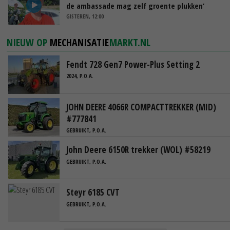
de ambassade mag zelf groente plukken’
GISTEREN, 12:00
NIEUW OP
MECHANISATIE
MARKT.NL
Fendt 728 Gen7 Power-Plus Setting 2
2024, P.O.A.
JOHN DEERE 4066R COMPACTTREKKER (MID)
#777841
GEBRUIKT, P.O.A.
John Deere 6150R trekker (WOL) #58219
GEBRUIKT, P.O.A.
Steyr 6185 CVT
GEBRUIKT, P.O.A.