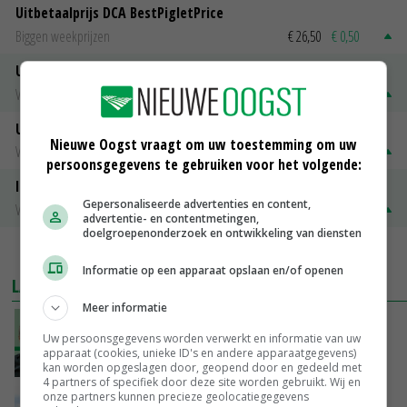
Uitbetaalprijs DCA BestPigletPrice
Biggen weekprijzen
€ 26,50
€ 0,50
Uitbetaalprijs Compaxo
Vleesvarkens
€ 1,32
€ 0,10
Uitbetaalprijs Van Rooi Meat
Nieuwe Oogst vraagt om uw toestemming om uw
Vleesvarkens
€ 1,25
€ 0,10
persoonsgegevens te gebruiken voor het volgende:
ISN prijs Frankrijk
Gepersonaliseerde advertenties en content,
Vleesvarkens
€ 1,78
€ 0,06
advertentie- en contentmetingen,
doelgroepenonderzoek en ontwikkeling van diensten
MEER MARKTPRIJZEN
Informatie op een apparaat opslaan en/of openen
LAATSTE NIEUWS
Meer informatie
‘De droogte begint ver voor de grens bij
Uw persoonsgegevens worden verwerkt en informatie van uw
Lobith’
apparaat (cookies, unieke ID's en andere apparaatgegevens)
VANDAAG, 11:00
kan worden opgeslagen door, geopend door en gedeeld met
4 partners of specifiek door deze site worden gebruikt. Wij en
onze partners kunnen precieze geolocatiegegevens
POAH!: John Deere 7730