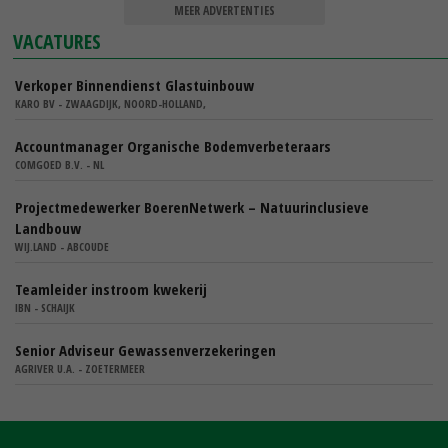
MEER ADVERTENTIES
VACATURES
Verkoper Binnendienst Glastuinbouw
KARO BV - ZWAAGDIJK, NOORD-HOLLAND,
Accountmanager Organische Bodemverbeteraars
COMGOED B.V. - NL
Projectmedewerker BoerenNetwerk – Natuurinclusieve
Landbouw
WIJ.LAND - ABCOUDE
Teamleider instroom kwekerij
IBN - SCHAIJK
Senior Adviseur Gewassenverzekeringen
AGRIVER U.A. - ZOETERMEER