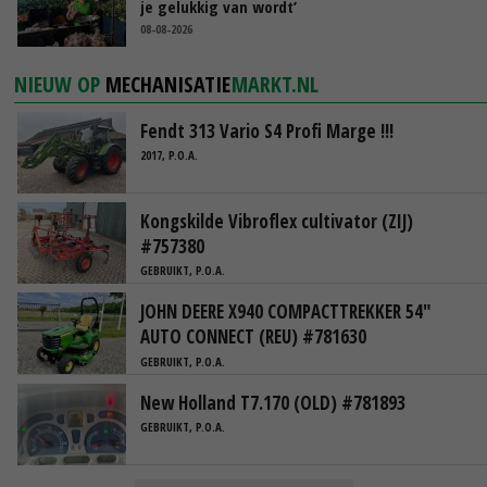
je gelukkig van wordt’
08-08-2026
NIEUW OP
MECHANISATIE
MARKT.NL
Fendt 313 Vario S4 Profi Marge !!!
2017, P.O.A.
Kongskilde Vibroflex cultivator (ZIJ)
#757380
GEBRUIKT, P.O.A.
JOHN DEERE X940 COMPACTTREKKER 54"
AUTO CONNECT (REU) #781630
GEBRUIKT, P.O.A.
New Holland T7.170 (OLD) #781893
GEBRUIKT, P.O.A.