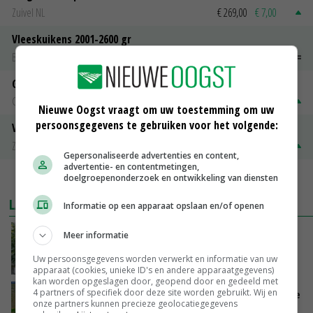
Zuivel NL
€ 269,00
€ 7,00
Vleeskuikens 2001-2600 gr
Barneveld
€ 1,09
~
€ 1,11
Gerst
Groningen
€ 197,00
€ 2,00
Nieuwe Oogst vraagt om uw toestemming om uw
persoonsgegevens te gebruiken voor het volgende:
Volle melkpoeder
Zuivel NL
€ 345,00
€ 20,00
Gepersonaliseerde advertenties en content,
advertentie- en contentmetingen,
doelgroepenonderzoek en ontwikkeling van diensten
MEER MARKTPRIJZEN
LAATSTE NIEUWS
Informatie op een apparaat opslaan en/of openen
Schaalvergroting zet door in Nederlandse
Meer informatie
komkommerteelt
Uw persoonsgegevens worden verwerkt en informatie van uw
VANDAAG, 14:30
apparaat (cookies, unieke ID's en andere apparaatgegevens)
kan worden opgeslagen door, geopend door en gedeeld met
4 partners of specifiek door deze site worden gebruikt. Wij en
Zeer lage Rijnaanvoer komt bovenop droogste
onze partners kunnen precieze geolocatiegegevens
juli ooit