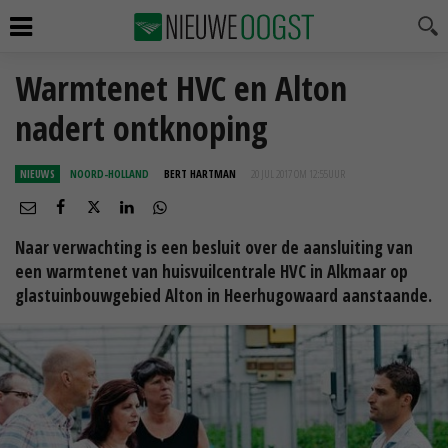
Warmtenet HVC en Alton
nadert ontknoping
NIEUWS
NOORD-HOLLAND
BERT HARTMAN
20 JUL 2017 OM 12:55
UUR
Naar verwachting is een besluit over de aansluiting van
een warmtenet van huisvuilcentrale HVC in Alkmaar op
glastuinbouwgebied Alton in Heerhugowaard aanstaande.