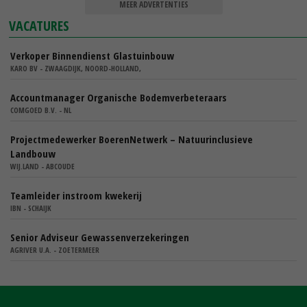
MEER ADVERTENTIES
VACATURES
Verkoper Binnendienst Glastuinbouw
KARO BV - ZWAAGDIJK, NOORD-HOLLAND,
Accountmanager Organische Bodemverbeteraars
COMGOED B.V. - NL
Projectmedewerker BoerenNetwerk – Natuurinclusieve
Landbouw
WIJ.LAND - ABCOUDE
Teamleider instroom kwekerij
IBN - SCHAIJK
Senior Adviseur Gewassenverzekeringen
AGRIVER U.A. - ZOETERMEER