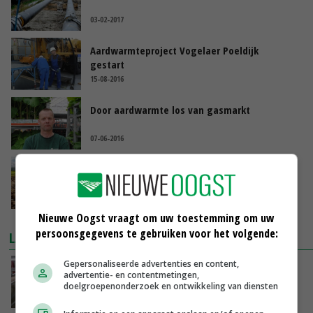
03-02-2017
Aardwarmteproject Vogelaer Poeldijk
gestart
15-08-2016
Door aardwarmte los van gasmarkt
07-06-2016
'Greenport minder afhankelijk van politiek'
27-05-2016
Nieuwe Oogst vraagt om uw toestemming om uw
persoonsgegevens te gebruiken voor het volgende:
LAATSTE NIEUWS
Gepersonaliseerde advertenties en content,
‘Door hittegolf is aantal terugkomers bij
advertentie- en contentmetingen,
zeugen verdubbeld’
doelgroepenonderzoek en ontwikkeling van diensten
VANDAAG, 06:19