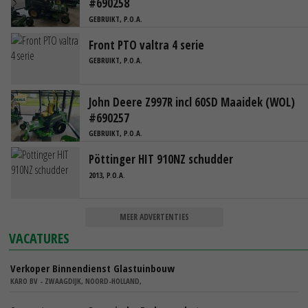
#690258
GEBRUIKT, P.O.A.
Front PTO valtra 4 serie
GEBRUIKT, P.O.A.
John Deere Z997R incl 60SD Maaidek (WOL)
#690257
GEBRUIKT, P.O.A.
Pöttinger HIT 910NZ schudder
2013, P.O.A.
MEER ADVERTENTIES
VACATURES
Verkoper Binnendienst Glastuinbouw
KARO BV - ZWAAGDIJK, NOORD-HOLLAND,