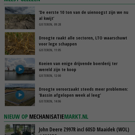
‘De eerste 10 ton van de uienoogst zijn we nu
al kwijt’
GISTEREN, 09:28
Droogte raakt alle sectoren, LTO waarschuwt
voor lege schappen
GISTEREN, 11:05
Koeien van enige drijvende boerderij ter
wereld zijn te koop
GISTEREN, 12:00
Droogte veroorzaakt steeds meer problemen:
‘Bassin afgelopen week al leeg’
GISTEREN, 14:06
NIEUW OP
MECHANISATIE
MARKT.NL
John Deere Z997R incl 60SD Maaidek (WOL)