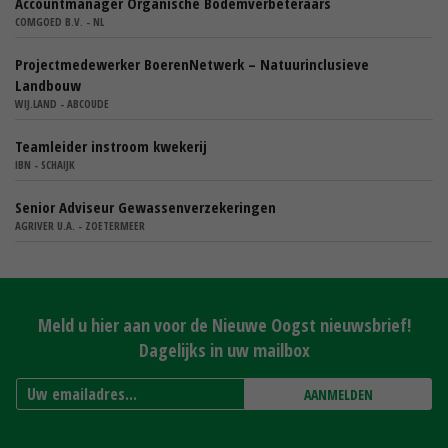
Accountmanager Organische Bodemverbeteraars
COMGOED B.V. - NL
Projectmedewerker BoerenNetwerk – Natuurinclusieve
Landbouw
WIJ.LAND - ABCOUDE
Teamleider instroom kwekerij
IBN - SCHAIJK
Senior Adviseur Gewassenverzekeringen
AGRIVER U.A. - ZOETERMEER
Meld u hier aan voor de Nieuwe Oogst nieuwsbrief!
Dagelijks in uw mailbox
AANMELDEN