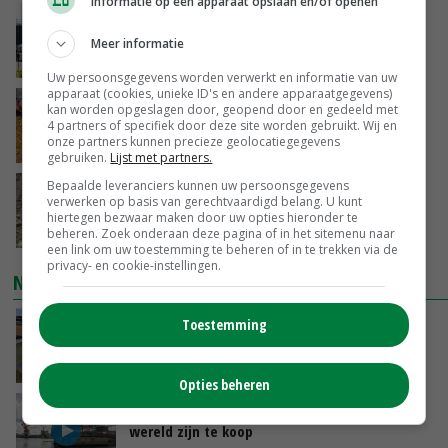
Informatie op een apparaat opslaan en/of openen
Gemiddelde Europese melkprijs daalt licht in
juni
Meer informatie
GISTEREN, 17:04
Uw persoonsgegevens worden verwerkt en informatie van uw
apparaat (cookies, unieke ID's en andere apparaatgegevens)
Frans onderzoekcentrum bestrijkt hele
kan worden opgeslagen door, geopend door en gedeeld met
varkensvleesketen
4 partners of specifiek door deze site worden gebruikt. Wij en
onze partners kunnen precieze geolocatiegegevens
GISTEREN, 15:29
gebruiken.
Lijst met partners.
Bepaalde leveranciers kunnen uw persoonsgegevens
Emmeloord noteert eerste zaaiuien op
verwerken op basis van gerechtvaardigd belang. U kunt
maximaal 20 euro
hiertegen bezwaar maken door uw opties hieronder te
GISTEREN, 14:59
beheren. Zoek onderaan deze pagina of in het sitemenu naar
een link om uw toestemming te beheren of in te trekken via de
privacy- en cookie-instellingen.
NIEUWSTE VIDEO'S
Toestemming
Droogte veroorzaakt steeds meer problemen:
‘Bassin afgelopen week al leeg’
GISTEREN, 14:06
Opties beheren
Koeien van enige drijvende boerderij ter
wereld zijn te koop