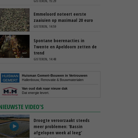
GISTEREN, 15:29
Emmeloord noteert eerste
zaaiuien op maximaal 20 euro
GISTEREN, 14:59
Spontane boerenacties in
Twente en Apeldoorn zetten de
trend
GISTEREN, 14:48
Huisman Gemert-Bouwen in Vertrouwen
Hallenbouw, Renovatie & Bouwmaterialen
Van oud dak naar nieuw dak
Dat energie levert.
NIEUWSTE VIDEO'S
Droogte veroorzaakt steeds
meer problemen: ‘Bassin
afgelopen week al leeg’