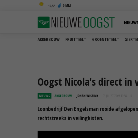
0 MM
17,5
NIEUW
AKKERBOUW
FRUITTEELT
GROENTETEELT
SIERTE
Oogst Nicola's direct in 
NIEUWS
AKKERBOUW
JOHAN WISSINK
03 JUL 2017 OM 11:58
UUR
Loonbedrijf Den Engelsman rooide afgelopen w
rechtstreeks in veilingkisten.