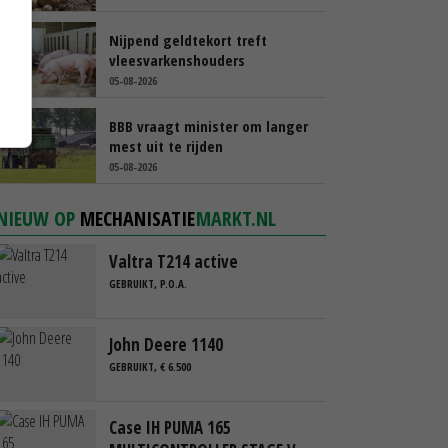
Nijpend geldtekort treft
vleesvarkenshouders
05-08-2026
BBB vraagt minister om langer
mest uit te rijden
05-08-2026
NIEUW OP
MECHANISATIE
MARKT.NL
Valtra T214 active
GEBRUIKT, P.O.A.
John Deere 1140
GEBRUIKT, € 6.500
Case IH PUMA 165