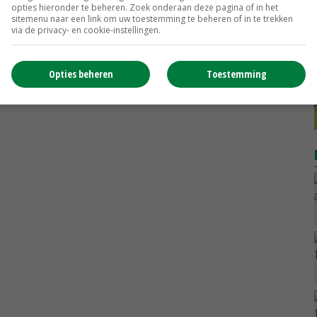
opties hieronder te beheren. Zoek onderaan deze pagina of in het
Noteringen
€ 26,00
~
€ 33,00
sitemenu naar een link om uw toestemming te beheren of in te trekken
via de privacy- en cookie-instellingen.
Uien Middenmeer Geel 30-60% grof
Noteringen
€ 0,00
~
€ 0,00
Opties beheren
Toestemming
MEER MARKTPRIJZEN