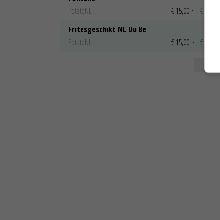
PotatoNL
€ 15,00
~
€ 23,00
Fritesgeschikt NL Du Be
PotatoNL
€ 15,00
~
€ 23,00