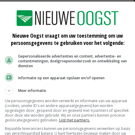
Nieuwe Oogst vraagt om uw toestemming om uw
dan
Van den Borne Aardappelen
persoonsgegevens te gebruiken voor het volgende:
vlaggenschip McDonald's
20-06-2017
Gepersonaliseerde advertenties en content, advertentie- en
contentmetingen, doelgroepenonderzoek en ontwikkeling van
HZPC betaalt 34,40 euro voor
diensten
pootgoed
15-06-2017
Informatie op een apparaat opslaan en/of openen
en
Uitbetalingsprijs Europlant
Meer informatie
gemiddeld 34,35 euro
14-06-2017
Uw persoonsgegevens worden verwerkt en informatie van uw apparaat
(cookies, unieke ID's en andere apparaatgegevens) kan worden
opgeslagen door, geopend door en gedeeld met 4 partners of specifiek
door deze site worden gebruikt. Wij en onze partners kunnen precieze
geolocatiegegevens gebruiken.
Lijst met partners.
Bepaalde leveranciers kunnen uw persoonsgegevens verwerken op basis
van gerechtvaardigd belang. U kunt hiertegen bezwaar maken door uw
Peen