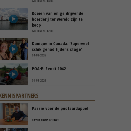
GISTEREN, 14:06
Koeien van enige drijvende
boerderij ter wereld zijn te
koop
GISTEREN, 12:00
Danique in Canada: ‘Superveel
schik gehad tijdens stage’
04-08-2026
POAH!: Fendt 1042
01-08-2026
KENNISPARTNERS
Passie voor de pootaardappel
BAYER CROP SCIENCE