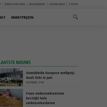
P
KENNISPARTNERS
ABONNEMENT
NIEUWSBRIEF
E-PAPER
AST
MARKTPRIJZEN
LAATSTE NIEUWS
Gemiddelde Europese melkprijs
daalt licht in juni
GISTEREN, 17:04
Frans onderzoekcentrum
bestrijkt hele
varkensvleesketen