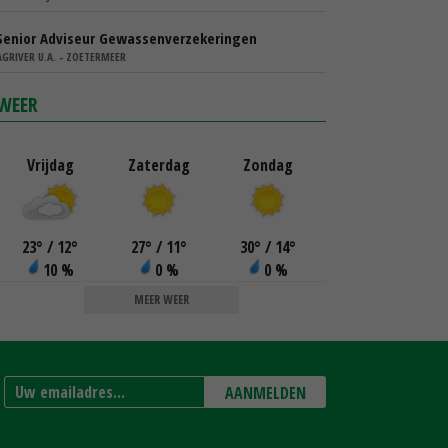
Senior Adviseur Gewassenverzekeringen
AGRIVER U.A. - ZOETERMEER
WEER
Vrijdag
Zaterdag
Zondag
23
°
/ 12
°
27
°
/ 11
°
30
°
/ 14
°
10 %
0 %
0 %
MEER WEER
AANMELDEN