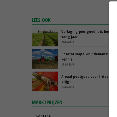
LEES OOK
Verlaging pootgoed iets hoger 
vorig jaar
27-06-2017
PotatoEurope 2017 demonstreert
kennis
17-06-2017
Areaal pootgoed voor fritesrass
stijgt
15-06-2017
MARKTPRIJZEN
Fontane