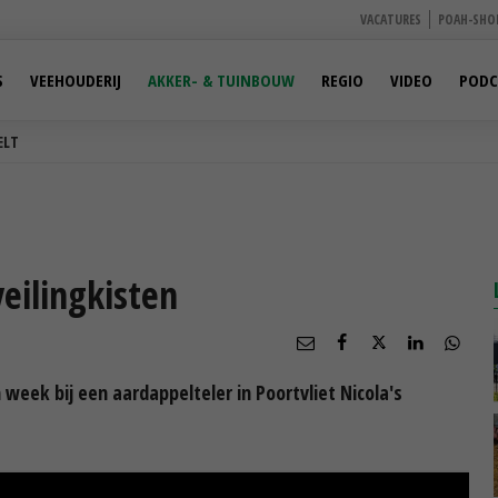
VACATURES
POAH-SHO
S
VEEHOUDERIJ
AKKER- & TUINBOUW
REGIO
VIDEO
PODC
ELT
veilingkisten
eek bij een aardappelteler in Poortvliet Nicola's