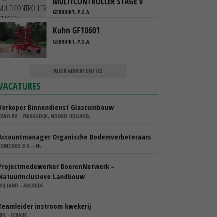
MULTICONTROLLER STAGE V
GEBRUIKT, P.O.A.
Kuhn GF10601
GEBRUIKT, P.O.A.
MEER ADVERTENTIES
VACATURES
Verkoper Binnendienst Glastuinbouw
KARO BV - ZWAAGDIJK, NOORD-HOLLAND,
Accountmanager Organische Bodemverbeteraars
COMGOED B.V. - NL
Projectmedewerker BoerenNetwerk –
Natuurinclusieve Landbouw
WIJ.LAND - ABCOUDE
Teamleider instroom kwekerij
IBN - SCHAIJK