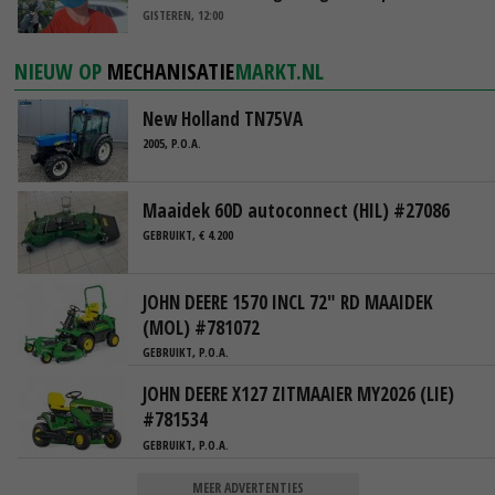
GISTEREN, 12:00
NIEUW OP
MECHANISATIE
MARKT.NL
New Holland TN75VA
2005, P.O.A.
Maaidek 60D autoconnect (HIL) #27086
GEBRUIKT, € 4.200
JOHN DEERE 1570 INCL 72" RD MAAIDEK
(MOL) #781072
GEBRUIKT, P.O.A.
JOHN DEERE X127 ZITMAAIER MY2026 (LIE)
#781534
GEBRUIKT, P.O.A.
MEER ADVERTENTIES