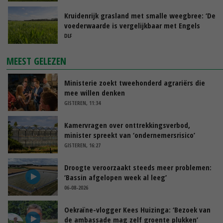
Kruidenrijk grasland met smalle weegbree: ‘De
voederwaarde is vergelijkbaar met Engels
raaigras’
DLF
MEEST GELEZEN
Ministerie zoekt tweehonderd agrariërs die
mee willen denken
GISTEREN, 11:34
Kamervragen over onttrekkingsverbod,
minister spreekt van ‘ondernemersrisico’
GISTEREN, 16:27
Droogte veroorzaakt steeds meer problemen:
‘Bassin afgelopen week al leeg’
06-08-2026
Oekraïne-vlogger Kees Huizinga: ‘Bezoek van
de ambassade mag zelf groente plukken’