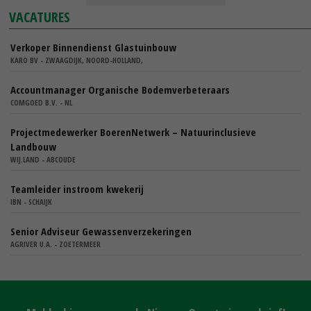
VACATURES
Verkoper Binnendienst Glastuinbouw
KARO BV - ZWAAGDIJK, NOORD-HOLLAND,
Accountmanager Organische Bodemverbeteraars
COMGOED B.V. - NL
Projectmedewerker BoerenNetwerk – Natuurinclusieve
Landbouw
WIJ.LAND - ABCOUDE
Teamleider instroom kwekerij
IBN - SCHAIJK
Senior Adviseur Gewassenverzekeringen
AGRIVER U.A. - ZOETERMEER