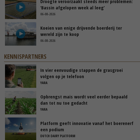
Droogte veroorzaakt steeds meer problemen:
‘Bassin afgelopen week al leeg’
06-08-2026
Koeien van enige drijvende boerderij ter
wereld zijn te koop
06-08-2026
KENNISPARTNERS
In vier eenvoudige stappen de grasgroei
volgen op je telefoon
YARA
Opbrengst mais wordt veel eerder bepaald
dan tot nu toe gedacht
YARA
Platform geeft innovatie vanaf het boerenerf
een podium
DUTCH DAIRY PLATFORM