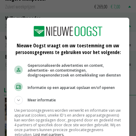
Zuivel weekprijzen
€ 269,00
€ 7,00
Volle melkpoeder
Zuivel weekprijzen
€ 345,00
€ 20,00
Weipoeder
Zuivel weekprijzen
€ 134,00
€ 0,00
Nieuwe Oogst vraagt om uw toestemming om uw
persoonsgegevens te gebruiken voor het volgende:
Boeren Gouda 12 kg
Boerenkaas
€ 6,05
€ 0,00
Gepersonaliseerde advertenties en content,
advertentie- en contentmetingen,
doelgroepenonderzoek en ontwikkeling van diensten
MEER MARKTPRIJZEN
Informatie op een apparaat opslaan en/of openen
LAATSTE NIEUWS
Meer informatie
Na jarenlang meten willen Zuid-Hollandse
boeren nu erkenning
Uw persoonsgegevens worden verwerkt en informatie van uw
apparaat (cookies, unieke ID's en andere apparaatgegevens)
VANDAAG, 07:00
kan worden opgeslagen door, geopend door en gedeeld met
4 partners of specifiek door deze site worden gebruikt. Wij en
Kamervragen over onttrekkingsverbod,
onze partners kunnen precieze geolocatiegegevens
minister spreekt van ‘ondernemersrisico’
gebruiken.
Lijst met partners.