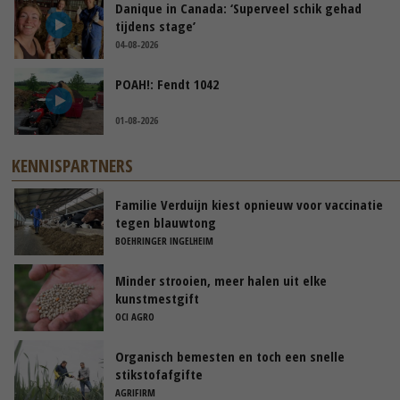
Danique in Canada: ‘Superveel schik gehad
tijdens stage’
04-08-2026
POAH!: Fendt 1042
01-08-2026
KENNISPARTNERS
Familie Verduijn kiest opnieuw voor vaccinatie
tegen blauwtong
BOEHRINGER INGELHEIM
Minder strooien, meer halen uit elke
kunstmestgift
OCI AGRO
Organisch bemesten en toch een snelle
stikstofafgifte
AGRIFIRM