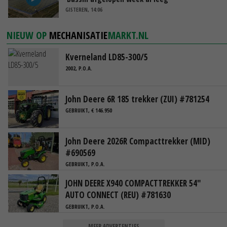
GISTEREN, 14:06
NIEUW OP
MECHANISATIE
MARKT.NL
Kverneland LD85-300/5
2002, P.O.A.
John Deere 6R 185 trekker (ZUI) #781254
GEBRUIKT, € 146.950
John Deere 2026R Compacttrekker (MID)
#690569
GEBRUIKT, P.O.A.
JOHN DEERE X940 COMPACTTREKKER 54"
AUTO CONNECT (REU) #781630
GEBRUIKT, P.O.A.
MEER ADVERTENTIES