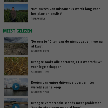
'Het succes van miscanthus wordt lang voor
het planten beslist'
TERRAVESTA
MEEST GELEZEN
‘De eerste 10 ton van de uienoogst zijn we nu
al kwijt’
GISTEREN, 09:28
Droogte raakt alle sectoren, LTO waarschuwt
voor lege schappen
GISTEREN, 11:05
Koeien van enige drijvende boerderij ter
wereld zijn te koop
GISTEREN, 12:00
Droogte veroorzaakt steeds meer problemen:
‘Bassin afgelopen week al leeg’