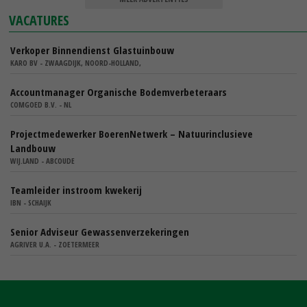
VACATURES
Verkoper Binnendienst Glastuinbouw
KARO BV - ZWAAGDIJK, NOORD-HOLLAND,
Accountmanager Organische Bodemverbeteraars
COMGOED B.V. - NL
Projectmedewerker BoerenNetwerk – Natuurinclusieve
Landbouw
WIJ.LAND - ABCOUDE
Teamleider instroom kwekerij
IBN - SCHAIJK
Senior Adviseur Gewassenverzekeringen
AGRIVER U.A. - ZOETERMEER