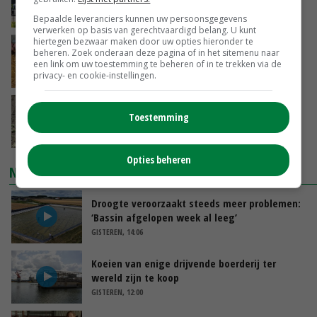
juni
GISTEREN, 17:04
Bepaalde leveranciers kunnen uw persoonsgegevens
verwerken op basis van gerechtvaardigd belang. U kunt
hiertegen bezwaar maken door uw opties hieronder te
Frans onderzoekcentrum bestrijkt hele
beheren. Zoek onderaan deze pagina of in het sitemenu naar
varkensvleesketen
een link om uw toestemming te beheren of in te trekken via de
privacy- en cookie-instellingen.
GISTEREN, 15:29
Emmeloord noteert eerste zaaiuien op
Toestemming
maximaal 20 euro
GISTEREN, 14:59
Opties beheren
NIEUWSTE VIDEO'S
Droogte veroorzaakt steeds meer problemen:
‘Bassin afgelopen week al leeg’
GISTEREN, 14:06
Koeien van enige drijvende boerderij ter
wereld zijn te koop
GISTEREN, 12:00