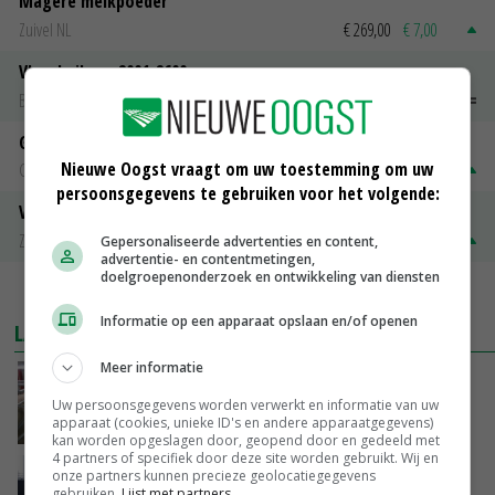
Magere melkpoeder
Zuivel NL
€ 269,00
€ 7,00
Vleeskuikens 2001-2600 gr
Barneveld
€ 1,09
~
€ 1,11
Gerst
Nieuwe Oogst vraagt om uw toestemming om uw
Groningen
€ 197,00
€ 2,00
persoonsgegevens te gebruiken voor het volgende:
Volle melkpoeder
Zuivel NL
€ 345,00
€ 20,00
Gepersonaliseerde advertenties en content,
advertentie- en contentmetingen,
doelgroepenonderzoek en ontwikkeling van diensten
MEER MARKTPRIJZEN
Informatie op een apparaat opslaan en/of openen
LAATSTE NIEUWS
Meer informatie
‘Door hittegolf is aantal terugkomers bij
zeugen verdubbeld’
Uw persoonsgegevens worden verwerkt en informatie van uw
apparaat (cookies, unieke ID's en andere apparaatgegevens)
VANDAAG, 06:19
kan worden opgeslagen door, geopend door en gedeeld met
4 partners of specifiek door deze site worden gebruikt. Wij en
Gemiddelde Europese melkprijs daalt licht in
onze partners kunnen precieze geolocatiegegevens
gebruiken.
Lijst met partners.