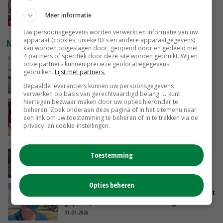
naar EU
Meer informatie
VANDAAG, 10:39
Uw persoonsgegevens worden verwerkt en informatie van uw
apparaat (cookies, unieke ID's en andere apparaatgegevens)
NIEUWSTE VIDEO'S
kan worden opgeslagen door, geopend door en gedeeld met
4 partners of specifiek door deze site worden gebruikt. Wij en
onze partners kunnen precieze geolocatiegegevens
Koeien van enige drijvende boerderij ter
gebruiken.
Lijst met partners.
wereld zijn te koop
Bepaalde leveranciers kunnen uw persoonsgegevens
VANDAAG, 12:00
verwerken op basis van gerechtvaardigd belang. U kunt
hiertegen bezwaar maken door uw opties hieronder te
Danique in Canada: ‘Superveel schik gehad
beheren. Zoek onderaan deze pagina of in het sitemenu naar
tijdens stage’
een link om uw toestemming te beheren of in te trekken via de
privacy- en cookie-instellingen.
04-08-2026
POAH!: Fendt 1042
Toestemming
01-08-2026
Opties beheren
Oekraïne-vlogger Kees Huizinga: ‘Tarwe wordt
geperst, koeien hebben stro nodig’
31-07-2026