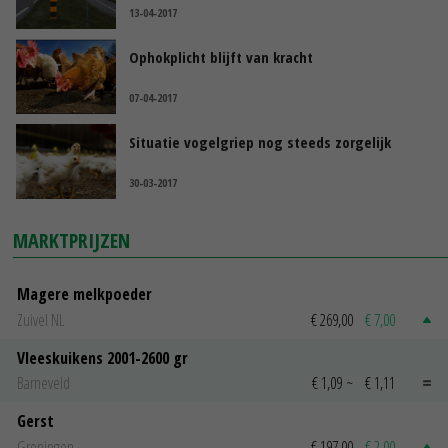
13-04-2017
Ophokplicht blijft van kracht
07-04-2017
Situatie vogelgriep nog steeds zorgelijk
30-03-2017
MARKTPRIJZEN
Magere melkpoeder
Zuivel NL
€ 269,00
€ 7,00
Vleeskuikens 2001-2600 gr
Barneveld
€ 1,09
~
€ 1,11
Gerst
Groningen
€ 197,00
€ 2,00