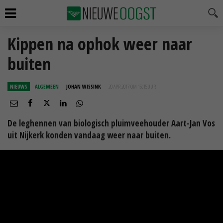
Kippen na ophok weer naar
buiten
NIEUWS
ALGEMEEN
JOHAN WISSINK
20 APR 2017 OM 15:15
UUR
De leghennen van biologisch pluimveehouder Aart-Jan Vos
uit Nijkerk konden vandaag weer naar buiten.