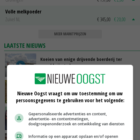
Volle melkpoeder
Zuivel NL
€ 345,00
€ 20,00
MEER MARKTPRIJZEN
LAATSTE NIEUWS
Koeien van enige drijvende boerderij ter
wereld zijn te koop
VANDAAG, 12:00
Droogte raakt alle sectoren, LTO waarschuwt
voor lege schappen
Nieuwe Oogst vraagt om uw toestemming om uw
VANDAAG, 11:05
persoonsgegevens te gebruiken voor het volgende:
‘Het is letterlijk en figuurlijk een hete zomer’
Gepersonaliseerde advertenties en content,
advertentie- en contentmetingen,
doelgroepenonderzoek en ontwikkeling van diensten
VANDAAG, 11:00
Informatie op een apparaat opslaan en/of openen
Argentinië hervat export van pluimveevlees