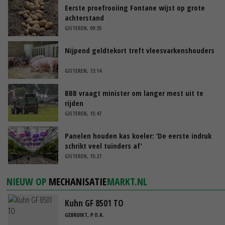
Eerste proefrooiing Fontane wijst op grote
achterstand
GISTEREN, 09:35
Nijpend geldtekort treft vleesvarkenshouders
GISTEREN, 13:14
BBB vraagt minister om langer mest uit te
rijden
GISTEREN, 15:47
Panelen houden kas koeler: ‘De eerste indruk
schrikt veel tuinders af’
GISTEREN, 15:27
NIEUW OP
MECHANISATIE
MARKT.NL
Kuhn GF 8501 TO
GEBRUIKT, P.O.A.