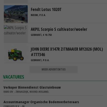
Fendt Lotus 1020T
NIEUW, P.O.A.
AKPIL Scorpio S cultivator/woeler
GEBRUIKT, € 10.750
JOHN DEERE X147R ZITMAAIER MY2026 (MOL)
#777346
GEBRUIKT, P.O.A.
MEER ADVERTENTIES
VACATURES
Verkoper Binnendienst Glastuinbouw
KARO BV - ZWAAGDIJK, NOORD-HOLLAND,
Accountmanager Organische Bodemverbeteraars
COMGOED B.V. - NL