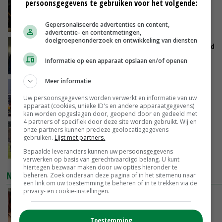
persoonsgegevens te gebruiken voor het volgende:
Zalmkweker wil ‘standaard neerzetten die als
voorbeeld kan dienen voor sector’
VANDAAG, 06:21
Gepersonaliseerde advertenties en content,
advertentie- en contentmetingen,
doelgroepenonderzoek en ontwikkeling van diensten
Jan Vernooij stopt bij Vee&Logistiek Nederland
Informatie op een apparaat opslaan en/of openen
VANDAAG, 06:00
Meer informatie
China scherpt importeisen voor pootgoed aan
vanwege zebrachipbacterie
Uw persoonsgegevens worden verwerkt en informatie van uw
apparaat (cookies, unieke ID's en andere apparaatgegevens)
GISTEREN, 16:25
kan worden opgeslagen door, geopend door en gedeeld met
4 partners of specifiek door deze site worden gebruikt. Wij en
BBB vraagt minister om langer mest uit te
onze partners kunnen precieze geolocatiegegevens
gebruiken.
Lijst met partners.
rijden
GISTEREN, 15:47
Bepaalde leveranciers kunnen uw persoonsgegevens
verwerken op basis van gerechtvaardigd belang. U kunt
hiertegen bezwaar maken door uw opties hieronder te
NIEUWSTE VIDEO'S
beheren. Zoek onderaan deze pagina of in het sitemenu naar
een link om uw toestemming te beheren of in te trekken via de
privacy- en cookie-instellingen.
Danique in Canada: ‘Superveel schik gehad
tijdens stage’
04-08-2026
Toestemming