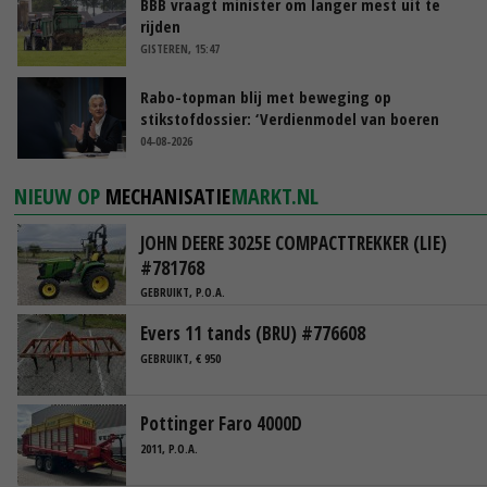
BBB vraagt minister om langer mest uit te
rijden
GISTEREN, 15:47
Rabo-topman blij met beweging op
stikstofdossier: ‘Verdienmodel van boeren
blijft cruciaal’
04-08-2026
NIEUW OP
MECHANISATIE
MARKT.NL
JOHN DEERE 3025E COMPACTTREKKER (LIE)
#781768
GEBRUIKT, P.O.A.
Evers 11 tands (BRU) #776608
GEBRUIKT, € 950
Pottinger Faro 4000D
2011, P.O.A.