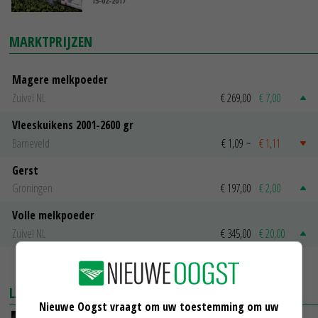
15-02-2017
MARKTPRIJZEN
Magere melkpoeder
Zuivel NL
€ 269,00
€ 7,00
Vleeskuikens 2001-2600 gr
Barneveld
€ 1,09
~
€ 1,11
Gerst
Groningen
€ 197,00
€ 2,00
Volle melkpoeder
Zuivel NL
€ 345,00
€ 20,00
MEER MARKTPRIJZEN
LAATSTE NIEUWS
Nieuwe Oogst vraagt om uw toestemming om uw