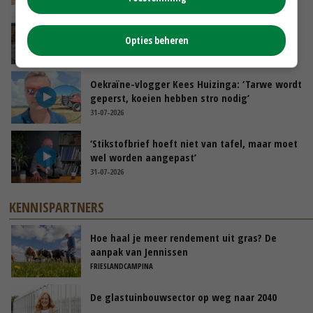
POAH!: Fendt 1042
Opties beheren
01-08-2026
Oekraïne-vlogger Kees Huizinga: ‘Tarwe wordt
geperst, koeien hebben stro nodig’
31-07-2026
‘Stikstofbrief hoeft niet van tafel, maar moet
wel worden aangepast’
31-07-2026
KENNISPARTNERS
Hoe haal je meer rendement uit gras? De
aanpak van Jennissen
FRIESLANDCAMPINA
De glastuinbouwsector op weg naar 2040