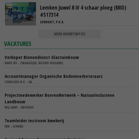
Lemken Juwel 8 iV 4 schaar ploeg (MID)
#517314
GEBRUIKT, P.O.A.
MEER ADVERTENTIES
VACATURES
Verkoper Binnendienst Glastuinbouw
KARO BV - ZWAAGDIJK, NOORD-HOLLAND,
Accountmanager Organische Bodemverbeteraars
COMGOED B.V. - NL
Projectmedewerker BoerenNetwerk – Natuurinclusieve
Landbouw
WIJ.LAND - ABCOUDE
Teamleider instroom kwekerij
IBN - SCHAIJK