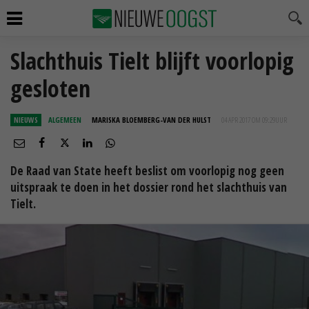
Slachthuis Tielt blijft voorlopig
gesloten
NIEUWS
ALGEMEEN
MARISKA BLOEMBERG-VAN DER HULST
04 APR 2017 OM 09:29
UUR
De Raad van State heeft beslist om voorlopig nog geen
uitspraak te doen in het dossier rond het slachthuis van
Tielt.