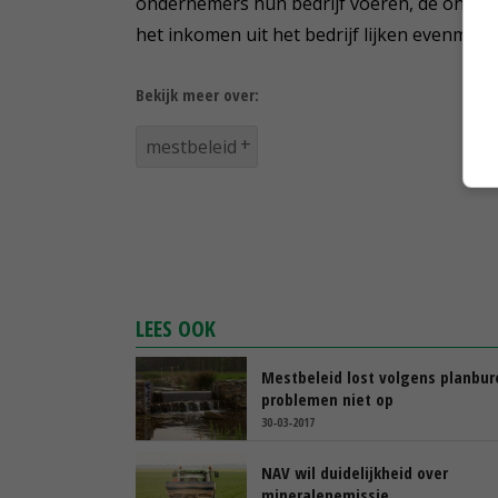
ondernemers hun bedrijf voeren, de ontwik
het inkomen uit het bedrijf lijken evenmin v
Bekijk meer over:
mestbeleid
LEES OOK
Mestbeleid lost volgens planbu
problemen niet op
30-03-2017
NAV wil duidelijkheid over
mineralenemissie