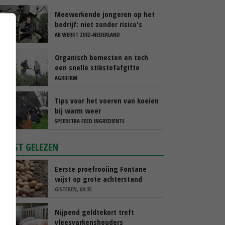
Meewerkende jongeren op het
bedrijf: niet zonder risico's
AB WERKT ZUID-NEDERLAND
Organisch bemesten en toch
een snelle stikstofafgifte
AGRIFIRM
Tips voor het voeren van koeien
bij warm weer
SPEERSTRA FEED INGREDIENTS
MEEST GELEZEN
Eerste proefrooiing Fontane
wijst op grote achterstand
GISTEREN, 09:35
Nijpend geldtekort treft
vleesvarkenshouders