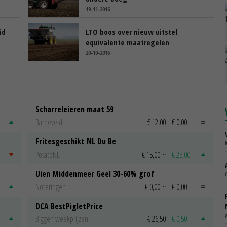
19-11-2016
id
LTO boos over nieuw uitstel
equivalente maatregelen
20-10-2016
Scharreleieren maat 59
Barneveld
€ 12,00
€ 0,00
Fritesgeschikt NL Du Be
PotatoNL
€ 15,00
~
€ 23,00
Uien Middenmeer Geel 30-60% grof
Noteringen
€ 0,00
~
€ 0,00
DCA BestPigletPrice
Biggen weekprijzen
€ 26,50
€ 0,50