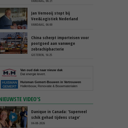
VANDAAG, 06:21
Jan Vernooij stopt bij
Vee&Logistiek Nederland
VANDAAG, 06:00
China scherpt importeisen voor
pootgoed aan vanwege
zebrachipbacterie
GISTEREN, 16:25
Van oud dak naar nieuw dak
Dat energie levert.
Huisman Gemert-Bouwen in Vertrouwen
Hallenbouw, Renovatie & Bouwmaterialen
NIEUWSTE VIDEO'S
Danique in Canada: ‘Superveel
schik gehad tijdens stage’
04-08-2026