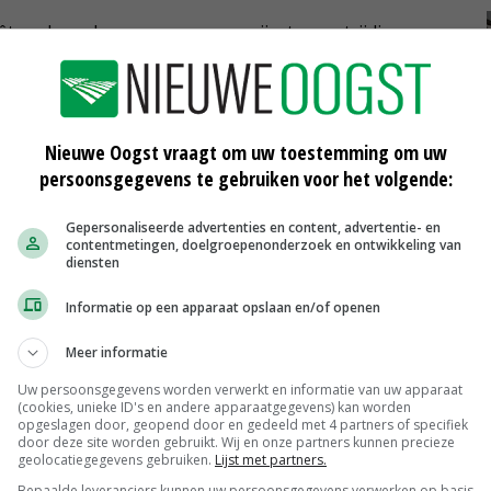
êteerde ondernemers ervaren zijn: tegenstrijdige
eid, te duur en te ingewikkeld, fraude, weinig ruimte
n de wetgeving.
Nieuwe Oogst vraagt om uw toestemming om uw
dernemers zijn bevestigd of genoemd, zijn onder
persoonsgegevens te gebruiken voor het volgende:
etgeving met compensatie- en verrekenmogelijkheden,
gunningverlening voor mestverwerking, aandacht voor
Gepersonaliseerde advertenties en content, advertentie- en
n fraude.
contentmetingen, doelgroepenonderzoek en ontwikkeling van
diensten
Informatie op een apparaat opslaan en/of openen
hillen zijn tussen sectoren, al lijken varkenshouders iets
Meer informatie
bouwers en melkveehouders.
Uw persoonsgegevens worden verwerkt en informatie van uw apparaat
(cookies, unieke ID's en andere apparaatgegevens) kan worden
opgeslagen door, geopend door en gedeeld met 4 partners of specifiek
n het mestbeleid blijkt niet gerelateerd te zijn aan de
door deze site worden gebruikt. Wij en onze partners kunnen precieze
geolocatiegegevens gebruiken.
Lijst met partners.
 met dierlijke mest benutten. De grondsoort waarop
Bepaalde leveranciers kunnen uw persoonsgegevens verwerken op basis