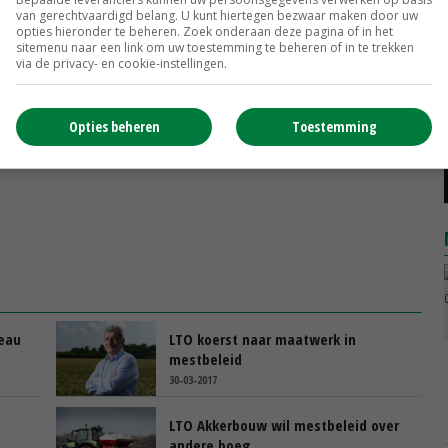
kelingsfase en groeiverwachting van de bedrijven en
van gerechtvaardigd belang. U kunt hiertegen bezwaar maken door uw
an invloed.
opties hieronder te beheren. Zoek onderaan deze pagina of in het
sitemenu naar een link om uw toestemming te beheren of in te trekken
via de privacy- en cookie-instellingen.
Opties beheren
Toestemming
reau
LTO koerst naar maatwerk in
mestbeleid
30-03-2017
LTO Akkerbouw wil mestbeleid over
andere boeg