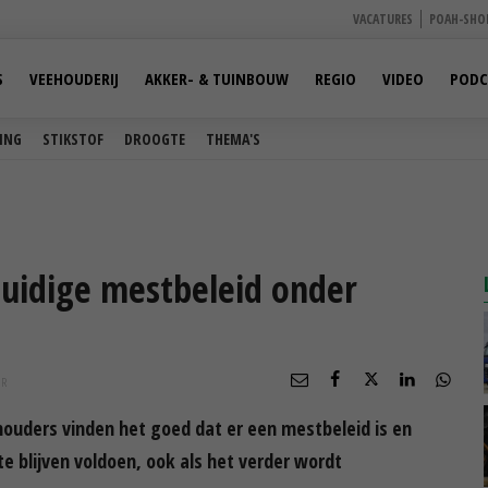
VACATURES
POAH-SHO
S
VEEHOUDERIJ
AKKER- & TUINBOUW
REGIO
VIDEO
PODC
ING
STIKSTOF
DROOGTE
THEMA'S
huidige mestbeleid onder
UR
uders vinden het goed dat er een mestbeleid is en
e blijven voldoen, ook als het verder wordt