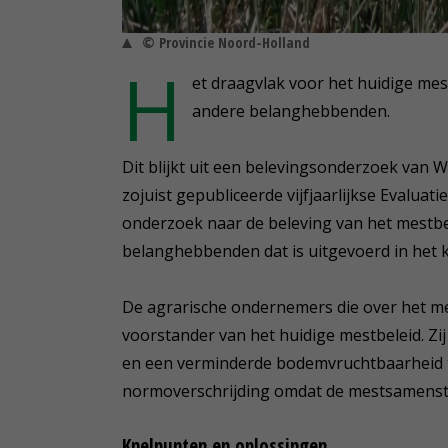
© Provincie Noord-Holland
H
et draagvlak voor het huidige mes
andere belanghebbenden.
Dit blijkt uit een belevingsonderzoek van 
zojuist gepubliceerde vijfjaarlijkse Evaluati
onderzoek naar de beleving van het mestb
belanghebbenden dat is uitgevoerd in het k
De agrarische ondernemers die over het me
voorstander van het huidige mestbeleid. Z
en een verminderde bodemvruchtbaarheid t
normoverschrijding omdat de mestsamenstell
Knelpunten en oplossingen