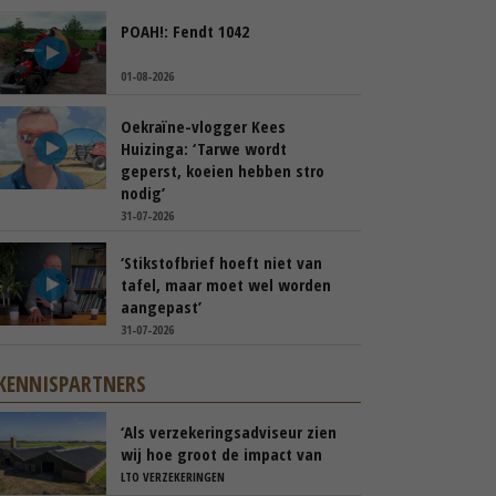
POAH!: Fendt 1042
01-08-2026
Oekraïne-vlogger Kees
Huizinga: ‘Tarwe wordt
geperst, koeien hebben stro
nodig’
31-07-2026
‘Stikstofbrief hoeft niet van
tafel, maar moet wel worden
aangepast’
31-07-2026
KENNISPARTNERS
‘Als verzekeringsadviseur zien
wij hoe groot de impact van
een stalbrand kan zijn’
LTO VERZEKERINGEN