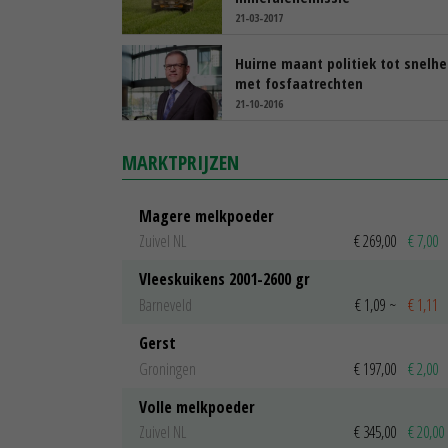
21-03-2017
Huirne maant politiek tot snelhe
met fosfaatrechten
21-10-2016
MARKTPRIJZEN
Magere melkpoeder
Zuivel NL
€ 269,00
€ 7,00
Vleeskuikens 2001-2600 gr
Barneveld
€ 1,09
~
€ 1,11
Gerst
Groningen
€ 197,00
€ 2,00
Volle melkpoeder
Zuivel NL
€ 345,00
€ 20,00