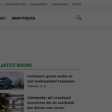
P
KENNISPARTNERS
ABONNEMENT
NIEUWSBRIEF
E-PAPER
AST
MARKTPRIJZEN
LAATSTE NIEUWS
ForFarmers groeit verder en
ziet marktaandeel toenemen
VANDAAG, 07:43
Zalmkweker wil ‘standaard
neerzetten die als voorbeeld
kan dienen voor sector’