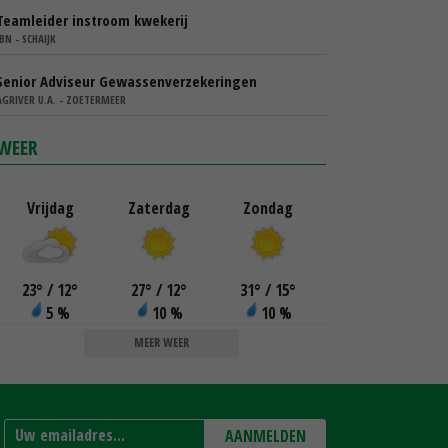
Teamleider instroom kwekerij
IBN - SCHAIJK
Senior Adviseur Gewassenverzekeringen
AGRIVER U.A. - ZOETERMEER
WEER
Vrijdag
Zaterdag
Zondag
23
°
/ 12
°
27
°
/ 12
°
31
°
/ 15
°
5 %
10 %
10 %
MEER WEER
AANMELDEN