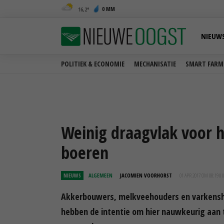
0 MM
16,2
NIEUW
POLITIEK & ECONOMIE
MECHANISATIE
SMART FARM
Weinig draagvlak voor 
boeren
NIEUWS
ALGEMEEN
JACOMIEN VOORHORST
01 APR 2017 OM 08:19
U
Akkerbouwers, melkveehouders en varkensho
hebben de intentie om hier nauwkeurig aan t