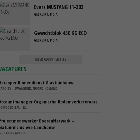
Evers MUSTANG 11-303
GEBRUIKT, P.O.A.
Gewichtblok 450 KG ECO
GEBRUIKT, P.O.A.
MEER ADVERTENTIES
VACATURES
Verkoper Binnendienst Glastuinbouw
KARO BV - ZWAAGDIJK, NOORD-HOLLAND,
Accountmanager Organische Bodemverbeteraars
COMGOED B.V. - NL
Projectmedewerker BoerenNetwerk –
Natuurinclusieve Landbouw
WIJ.LAND - ABCOUDE