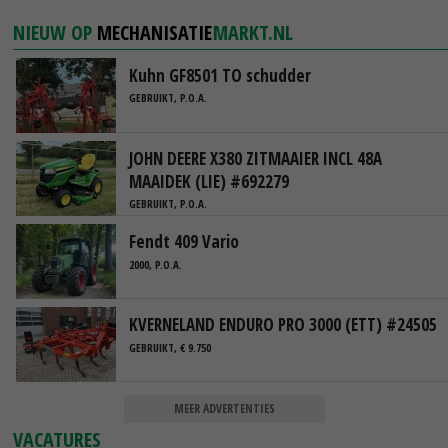
NIEUW OP
MECHANISATIE
MARKT.NL
Kuhn GF8501 TO schudder
GEBRUIKT, P.O.A.
JOHN DEERE X380 ZITMAAIER INCL 48A
MAAIDEK (LIE) #692279
GEBRUIKT, P.O.A.
Fendt 409 Vario
2000, P.O.A.
KVERNELAND ENDURO PRO 3000 (ETT) #24505
GEBRUIKT, € 9.750
MEER ADVERTENTIES
VACATURES