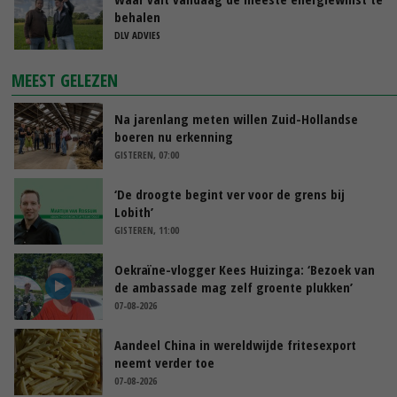
behalen
DLV ADVIES
MEEST GELEZEN
Na jarenlang meten willen Zuid-Hollandse
boeren nu erkenning
GISTEREN, 07:00
‘De droogte begint ver voor de grens bij
Lobith’
GISTEREN, 11:00
Oekraïne-vlogger Kees Huizinga: ‘Bezoek van
de ambassade mag zelf groente plukken’
07-08-2026
Aandeel China in wereldwijde fritesexport
neemt verder toe
07-08-2026