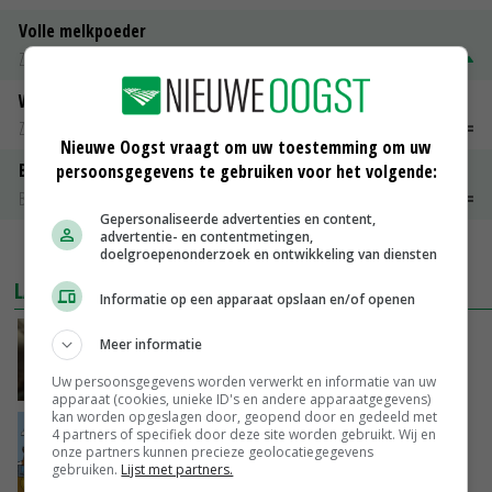
Volle melkpoeder
Zuivel weekprijzen
€ 345,00
€ 20,00
Weipoeder
Zuivel weekprijzen
€ 134,00
€ 0,00
Nieuwe Oogst vraagt om uw toestemming om uw
Boeren Gouda 12 kg
persoonsgegevens te gebruiken voor het volgende:
Boerenkaas
€ 6,05
€ 0,00
Gepersonaliseerde advertenties en content,
advertentie- en contentmetingen,
MEER MARKTPRIJZEN
doelgroepenonderzoek en ontwikkeling van diensten
LAATSTE NIEUWS
Informatie op een apparaat opslaan en/of openen
‘Samenwerking A-ware en Amalthea gaat
Meer informatie
zorgen voor meer balans’
Uw persoonsgegevens worden verwerkt en informatie van uw
GISTEREN, 16:01
apparaat (cookies, unieke ID's en andere apparaatgegevens)
kan worden opgeslagen door, geopend door en gedeeld met
Internationale vraag naar geitenzuivel blijft
4 partners of specifiek door deze site worden gebruikt. Wij en
groot: Nederland in Europese top
onze partners kunnen precieze geolocatiegegevens
gebruiken.
Lijst met partners.
GISTEREN, 15:33