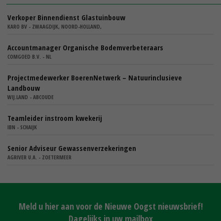
Verkoper Binnendienst Glastuinbouw
KARO BV - ZWAAGDIJK, NOORD-HOLLAND,
Accountmanager Organische Bodemverbeteraars
COMGOED B.V. - NL
Projectmedewerker BoerenNetwerk – Natuurinclusieve
Landbouw
WIJ.LAND - ABCOUDE
Teamleider instroom kwekerij
IBN - SCHAIJK
Senior Adviseur Gewassenverzekeringen
AGRIVER U.A. - ZOETERMEER
Meld u hier aan voor de Nieuwe Oogst nieuwsbrief!
Dagelijks in uw mailbox