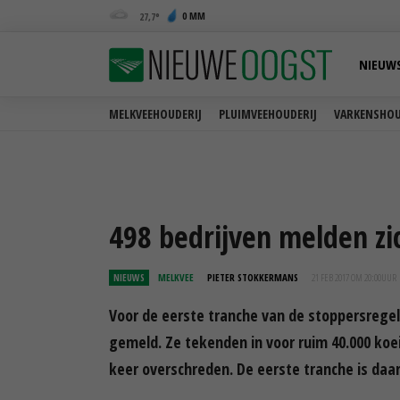
0 MM
27,7
NIEUW
MELKVEEHOUDERIJ
PLUIMVEEHOUDERIJ
VARKENSHOU
498 bedrijven melden zi
NIEUWS
MELKVEE
PIETER STOKKERMANS
21 FEB 2017 OM 20:00
UUR
Voor de eerste tranche van de stoppersregel
gemeld. Ze tekenden in voor ruim 40.000 koei
keer overschreden. De eerste tranche is daa