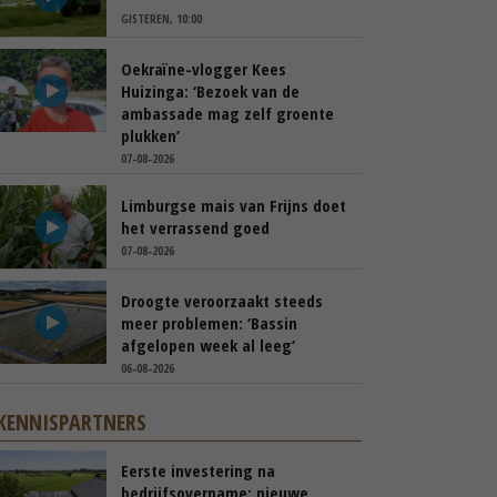
GISTEREN, 10:00
Oekraïne-vlogger Kees
Huizinga: ‘Bezoek van de
ambassade mag zelf groente
plukken’
07-08-2026
Limburgse mais van Frijns doet
het verrassend goed
07-08-2026
Droogte veroorzaakt steeds
meer problemen: ‘Bassin
afgelopen week al leeg’
06-08-2026
KENNISPARTNERS
Eerste investering na
bedrijfsovername: nieuwe