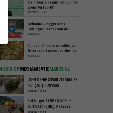
‘De droogte begint ver voor de
grens bij Lobith’
GISTEREN, 11:00
Oekraïne-vlogger Kees
Huizinga: ‘Bezoek van de
ambassade mag zelf groente
07-08-2026
plukken’
Aandeel China in wereldwijde
fritesexport neemt verder toe
07-08-2026
NIEUW OP
MECHANISATIE
MARKT.NL
JOHN DEERE X350R ZITMAAIER
42" (ZUI) #781588
GEBRUIKT, P.O.A.
Pöttinger SYNKRO 5020 K
cultivator (HIL) #779283
GEBRUIKT, P.O.A.