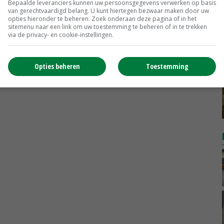
Bepaalde leveranciers kunnen uw persoonsgegevens verwerken op basis
van gerechtvaardigd belang. U kunt hiertegen bezwaar maken door uw
opties hieronder te beheren. Zoek onderaan deze pagina of in het
sitemenu naar een link om uw toestemming te beheren of in te trekken
via de privacy- en cookie-instellingen.
Opties beheren
Toestemming