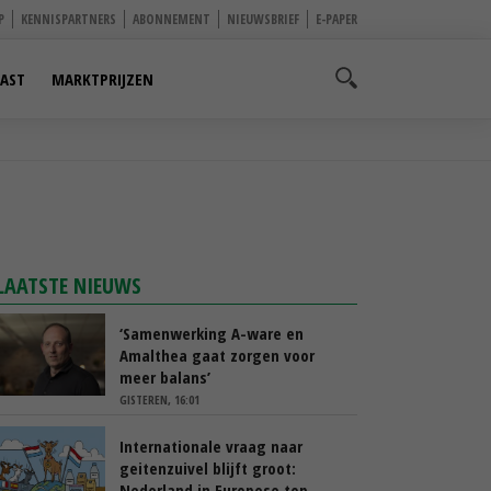
P
KENNISPARTNERS
ABONNEMENT
NIEUWSBRIEF
E-PAPER
AST
MARKTPRIJZEN
LAATSTE NIEUWS
‘Samenwerking A-ware en
Amalthea gaat zorgen voor
meer balans’
GISTEREN, 16:01
Internationale vraag naar
geitenzuivel blijft groot:
Nederland in Europese top