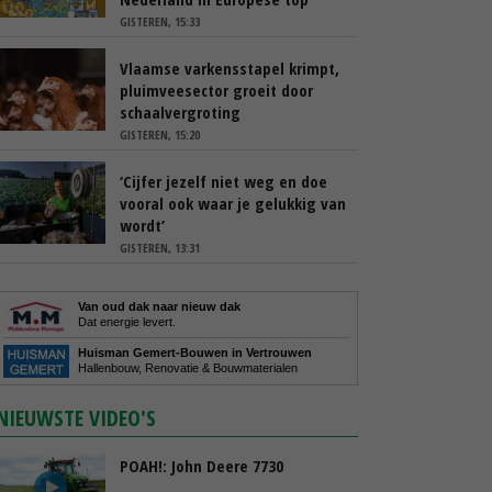
GISTEREN, 15:33
Vlaamse varkensstapel krimpt,
pluimveesector groeit door
schaalvergroting
GISTEREN, 15:20
‘Cijfer jezelf niet weg en doe
vooral ook waar je gelukkig van
wordt’
GISTEREN, 13:31
Van oud dak naar nieuw dak
Dat energie levert.
Huisman Gemert-Bouwen in Vertrouwen
Hallenbouw, Renovatie & Bouwmaterialen
NIEUWSTE VIDEO'S
POAH!: John Deere 7730