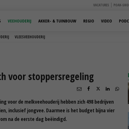
VACATURES
POAH-SHO
S
VEEHOUDERIJ
AKKER- & TUINBOUW
REGIO
VIDEO
PODC
DERIJ
VLEESVEEHOUDERIJ
ch voor stoppersregeling
ing voor de melkveehouderij hebben zich 498 bedrijven
en, inclusief jongvee. Daarmee is het budget bijna vier
rom na de eerste dag beëindigd.