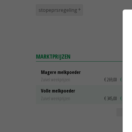
stopeprsregeling
MARKTPRIJZEN
Magere melkpoeder
Zuivel weekprijzen
€ 269,00
€ 7,00
Volle melkpoeder
Zuivel weekprijzen
€ 345,00
€ 20,00