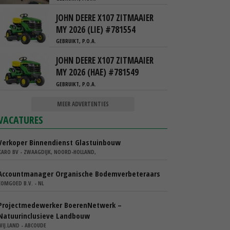
JOHN DEERE X107 ZITMAAIER
MY 2026 (LIE) #781554
GEBRUIKT, P.O.A.
JOHN DEERE X107 ZITMAAIER
MY 2026 (HAE) #781549
GEBRUIKT, P.O.A.
MEER ADVERTENTIES
VACATURES
Verkoper Binnendienst Glastuinbouw
KARO BV - ZWAAGDIJK, NOORD-HOLLAND,
Accountmanager Organische Bodemverbeteraars
COMGOED B.V. - NL
Projectmedewerker BoerenNetwerk –
Natuurinclusieve Landbouw
WIJ.LAND - ABCOUDE