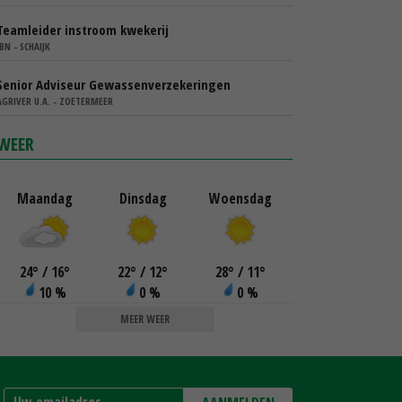
Teamleider instroom kwekerij
IBN - SCHAIJK
Senior Adviseur Gewassenverzekeringen
AGRIVER U.A. - ZOETERMEER
WEER
Maandag
Dinsdag
Woensdag
24
°
/ 16
°
22
°
/ 12
°
28
°
/ 11
°
10 %
0 %
0 %
MEER WEER