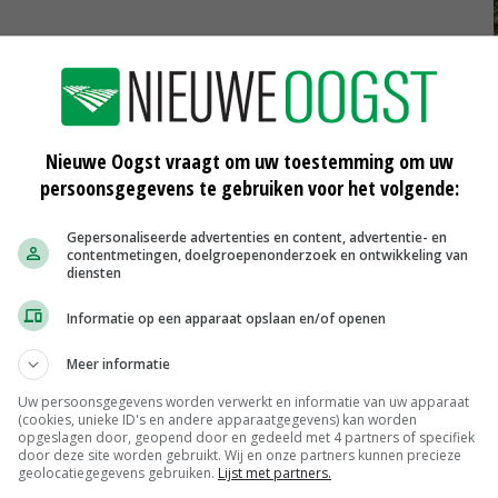
Nieuwe Oogst vraagt om uw toestemming om uw
persoonsgegevens te gebruiken voor het volgende:
Gepersonaliseerde advertenties en content, advertentie- en
contentmetingen, doelgroepenonderzoek en ontwikkeling van
Weipoeder
diensten
Zuivel weekprijzen
€ 134,00
€ 0,00
Informatie op een apparaat opslaan en/of openen
Boeren Gouda 12 kg
Meer informatie
Boerenkaas
€ 6,05
€ 0,00
Uw persoonsgegevens worden verwerkt en informatie van uw apparaat
(cookies, unieke ID's en andere apparaatgegevens) kan worden
MEER MARKTPRIJZEN
opgeslagen door, geopend door en gedeeld met 4 partners of specifiek
door deze site worden gebruikt. Wij en onze partners kunnen precieze
geolocatiegegevens gebruiken.
Lijst met partners.