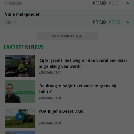
Groningen
€ 197,00
€ 2,00
Volle melkpoeder
Zuivel NL
€ 345,00
€ 20,00
MEER MARKTPRIJZEN
LAATSTE NIEUWS
‘Cijfer jezelf niet weg en doe vooral ook waar
je gelukkig van wordt’
VANDAAG, 13:31
‘De droogte begint ver voor de grens bij
Lobith’
VANDAAG, 11:00
POAH!: John Deere 7730
VANDAAG, 10:00