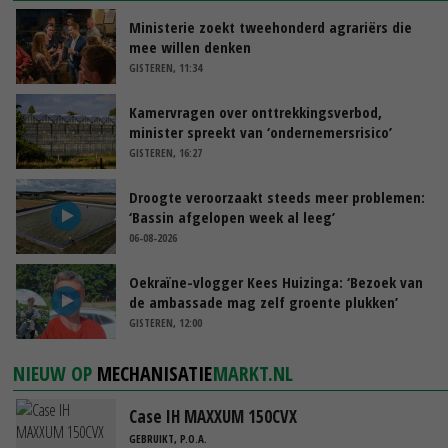
Ministerie zoekt tweehonderd agrariërs die
mee willen denken
GISTEREN, 11:34
Kamervragen over onttrekkingsverbod,
minister spreekt van ‘ondernemersrisico’
GISTEREN, 16:27
Droogte veroorzaakt steeds meer problemen:
‘Bassin afgelopen week al leeg’
06-08-2026
Oekraïne-vlogger Kees Huizinga: ‘Bezoek van
de ambassade mag zelf groente plukken’
GISTEREN, 12:00
NIEUW OP
MECHANISATIE
MARKT.NL
Case IH MAXXUM 150CVX
GEBRUIKT, P.O.A.