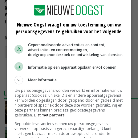
goede manier behandeld. Uiteindelijk is dat een
garantie voor succes in de teelt en daarmee ook in de
handel.'
Nieuwe Oogst vraagt om uw toestemming om uw
persoonsgegevens te gebruiken voor het volgende:
Bekijk meer over:
Gepersonaliseerde advertenties en content,
advertentie- en contentmetingen,
bloembollen
China
Anthos
doelgroepenonderzoek en ontwikkeling van diensten
Informatie op een apparaat opslaan en/of openen
Meer informatie
Uw persoonsgegevens worden verwerkt en informatie van uw
LEES OOK
apparaat (cookies, unieke ID's en andere apparaatgegevens)
kan worden opgeslagen door, geopend door en gedeeld met
4 partners of specifiek door deze site worden gebruikt. Wij en
Bloembol gaat vooral naar Duitsland: zo ook
onze partners kunnen precieze geolocatiegegevens
in 2016
gebruiken.
Lijst met partners.
04-02-2017
Bepaalde leveranciers kunnen uw persoonsgegevens
verwerken op basis van gerechtvaardigd belang. U kunt
Bollenacademie houdt digitale tulpenles
hiertegen bezwaar maken door uw opties hieronder te