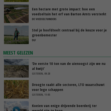
Een hectare met grote impact: hoe een
voedseltuin het erf van Barton Arnts versterkt
DE VOEDSELTUINDERS
Stel je hoofdteelt centraal bij de keuze voor je
groenbemester
DLF
MEEST GELEZEN
‘De eerste 10 ton van de uienoogst zijn we nu
al kwijt’
GISTEREN, 09:28
Droogte raakt alle sectoren, LTO waarschuwt
voor lege schappen
GISTEREN, 11:05
Koeien van enige drijvende boerderij ter
wereld zijn te koop