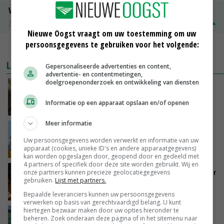
Volle melkpoeder
Zuivel NL
€ 345,00
€ 20,00
Nieuwe Oogst vraagt om uw toestemming om uw
persoonsgegevens te gebruiken voor het volgende:
MEER MARKTPRIJZEN
LAATSTE NIEUWS
Gepersonaliseerde advertenties en content,
advertentie- en contentmetingen,
doelgroepenonderzoek en ontwikkeling van diensten
‘Samenwerking A-ware en Amalthea gaat
zorgen voor meer balans’
Informatie op een apparaat opslaan en/of openen
GISTEREN, 16:01
Meer informatie
Internationale vraag naar geitenzuivel blijft
groot: Nederland in Europese top
Uw persoonsgegevens worden verwerkt en informatie van uw
apparaat (cookies, unieke ID's en andere apparaatgegevens)
GISTEREN, 15:33
kan worden opgeslagen door, geopend door en gedeeld met
4 partners of specifiek door deze site worden gebruikt. Wij en
Vlaamse varkensstapel krimpt, pluimveesector
onze partners kunnen precieze geolocatiegegevens
gebruiken.
Lijst met partners.
groeit door schaalvergroting
GISTEREN, 15:20
Bepaalde leveranciers kunnen uw persoonsgegevens
verwerken op basis van gerechtvaardigd belang. U kunt
hiertegen bezwaar maken door uw opties hieronder te
‘Cijfer jezelf niet weg en doe vooral ook waar
beheren. Zoek onderaan deze pagina of in het sitemenu naar