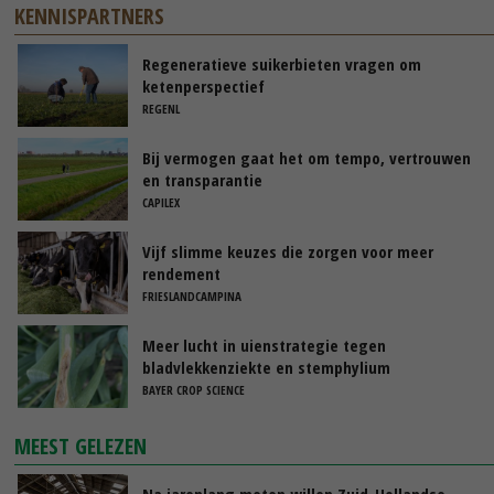
KENNISPARTNERS
Regeneratieve suikerbieten vragen om
ketenperspectief
REGENL
Bij vermogen gaat het om tempo, vertrouwen
en transparantie
CAPILEX
Vijf slimme keuzes die zorgen voor meer
rendement
FRIESLANDCAMPINA
Meer lucht in uienstrategie tegen
bladvlekkenziekte en stemphylium
BAYER CROP SCIENCE
MEEST GELEZEN
Na jarenlang meten willen Zuid-Hollandse