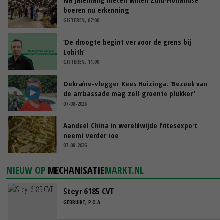
boeren nu erkenning
GISTEREN, 07:00
‘De droogte begint ver voor de grens bij
Lobith’
GISTEREN, 11:00
Oekraïne-vlogger Kees Huizinga: ‘Bezoek van
de ambassade mag zelf groente plukken’
07-08-2026
Aandeel China in wereldwijde fritesexport
neemt verder toe
07-08-2026
NIEUW OP
MECHANISATIE
MARKT.NL
Steyr 6185 CVT
GEBRUIKT, P.O.A.