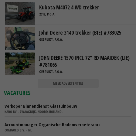
Kubota M4072 4 WD trekker
2018, P.O.A.
John Deere 3140 trekker (BIE) #783025
GEBRUIKT, P.O.A.
JOHN DEERE 1570 INCL 72" RD MAAIDEK (LIE)
#781065
GEBRUIKT, P.O.A.
MEER ADVERTENTIES
VACATURES
Verkoper Binnendienst Glastuinbouw
KARO BV - ZWAAGDIJK, NOORD-HOLLAND,
Accountmanager Organische Bodemverbeteraars
COMGOED B.V. - NL