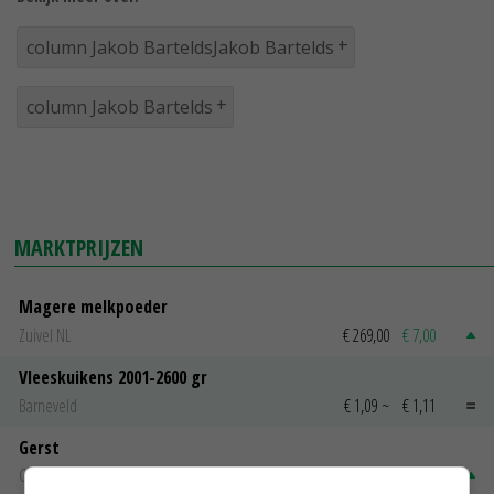
column Jakob BarteldsJakob Bartelds
column Jakob Bartelds
MARKTPRIJZEN
Magere melkpoeder
Zuivel NL
€ 269,00
€ 7,00
Vleeskuikens 2001-2600 gr
Barneveld
€ 1,09
~
€ 1,11
Gerst
Groningen
€ 197,00
€ 2,00