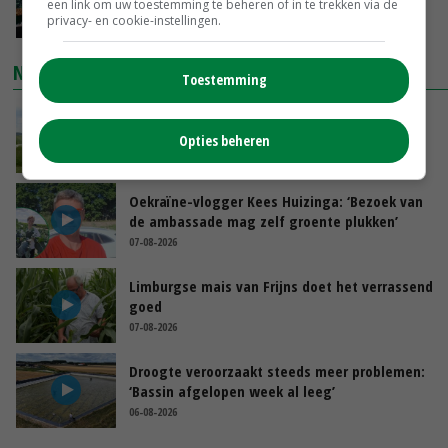
je gelukkig van wordt’
een link om uw toestemming te beheren of in te trekken via de
privacy- en cookie-instellingen.
GISTEREN, 13:31
NIEUWSTE VIDEO'S
Toestemming
POAH!: John Deere 7730
Opties beheren
GISTEREN, 10:00
Oekraïne-vlogger Kees Huizinga: ‘Bezoek van
de ambassade mag zelf groente plukken’
07-08-2026
Limburgse mais van Frijns doet het verrassend
goed
07-08-2026
Droogte veroorzaakt steeds meer problemen:
‘Bassin afgelopen week al leeg’
06-08-2026