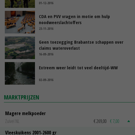
01-12-2016
CDA en PVV vragen in motie om hulp
noodweerslachtoffers
23-11-2016
Geen toezegging Brabantse schappen over
claims wateroverlast
16-09-2016
Extreem weer leidt tot veel deeltijd-WW
02-09-2016
MARKTPRIJZEN
Magere melkpoeder
Zuivel NL
€ 269,00
€ 7,00
Vleeskuikens 2001-2600 gr