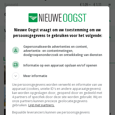
Barneveld
€ 1,09
~
€ 1,11
Gerst
Groningen
€ 197,00
€ 2,00
Nieuwe Oogst vraagt om uw toestemming om uw
Volle melkpoeder
persoonsgegevens te gebruiken voor het volgende:
Zuivel NL
€ 345,00
€ 20,00
Gepersonaliseerde advertenties en content,
MEER MARKTPRIJZEN
advertentie- en contentmetingen,
doelgroepenonderzoek en ontwikkeling van diensten
LAATSTE NIEUWS
Informatie op een apparaat opslaan en/of openen
‘Samenwerking A-ware en Amalthea gaat
zorgen voor meer balans’
Meer informatie
VANDAAG, 16:01
Uw persoonsgegevens worden verwerkt en informatie van uw
apparaat (cookies, unieke ID's en andere apparaatgegevens)
Internationale vraag naar geitenzuivel blijft
kan worden opgeslagen door, geopend door en gedeeld met
groot: Nederland in Europese top
4 partners of specifiek door deze site worden gebruikt. Wij en
onze partners kunnen precieze geolocatiegegevens
VANDAAG, 15:33
gebruiken.
Lijst met partners.
Bepaalde leveranciers kunnen uw persoonsgegevens
Vlaamse varkensstapel krimpt, pluimveesector