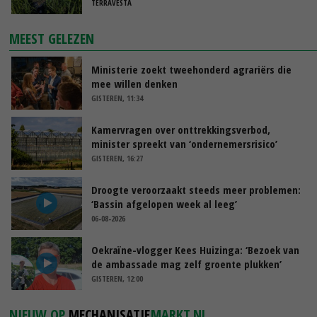
TERRAVESTA
MEEST GELEZEN
Ministerie zoekt tweehonderd agrariërs die
mee willen denken
GISTEREN, 11:34
Kamervragen over onttrekkingsverbod,
minister spreekt van ‘ondernemersrisico’
GISTEREN, 16:27
Droogte veroorzaakt steeds meer problemen:
‘Bassin afgelopen week al leeg’
06-08-2026
Oekraïne-vlogger Kees Huizinga: ‘Bezoek van
de ambassade mag zelf groente plukken’
GISTEREN, 12:00
NIEUW OP
MECHANISATIE
MARKT.NL