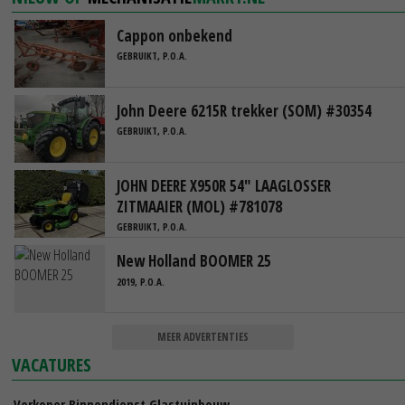
Cappon onbekend
GEBRUIKT, P.O.A.
John Deere 6215R trekker (SOM) #30354
GEBRUIKT, P.O.A.
JOHN DEERE X950R 54" LAAGLOSSER
ZITMAAIER (MOL) #781078
GEBRUIKT, P.O.A.
New Holland BOOMER 25
2019, P.O.A.
MEER ADVERTENTIES
VACATURES
Verkoper Binnendienst Glastuinbouw