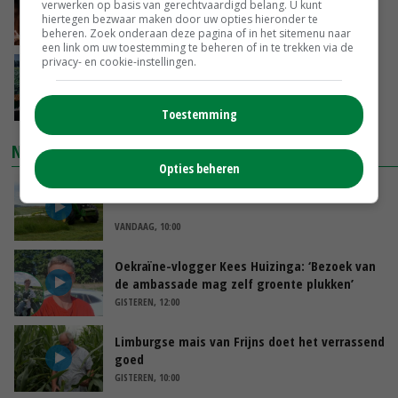
verwerken op basis van gerechtvaardigd belang. U kunt
groeit door schaalvergroting
hiertegen bezwaar maken door uw opties hieronder te
VANDAAG, 15:20
beheren. Zoek onderaan deze pagina of in het sitemenu naar
een link om uw toestemming te beheren of in te trekken via de
privacy- en cookie-instellingen.
‘Cijfer jezelf niet weg en doe vooral ook waar
je gelukkig van wordt’
VANDAAG, 13:31
Toestemming
NIEUWSTE VIDEO'S
Opties beheren
POAH!: John Deere 7730
VANDAAG, 10:00
Oekraïne-vlogger Kees Huizinga: ‘Bezoek van
de ambassade mag zelf groente plukken’
GISTEREN, 12:00
Limburgse mais van Frijns doet het verrassend
goed
GISTEREN, 10:00