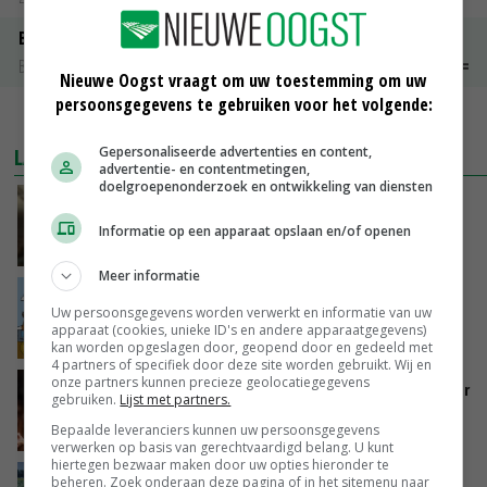
Boeren Gouda 12 kg
Boerenkaas
€ 6,05
€ 0,00
Nieuwe Oogst vraagt om uw toestemming om uw
persoonsgegevens te gebruiken voor het volgende:
MEER MARKTPRIJZEN
LAATSTE NIEUWS
Gepersonaliseerde advertenties en content,
advertentie- en contentmetingen,
doelgroepenonderzoek en ontwikkeling van diensten
‘Samenwerking A-ware en Amalthea gaat
zorgen voor meer balans’
Informatie op een apparaat opslaan en/of openen
GISTEREN, 16:01
Meer informatie
Internationale vraag naar geitenzuivel blijft
Uw persoonsgegevens worden verwerkt en informatie van uw
groot: Nederland in Europese top
apparaat (cookies, unieke ID's en andere apparaatgegevens)
GISTEREN, 15:33
kan worden opgeslagen door, geopend door en gedeeld met
4 partners of specifiek door deze site worden gebruikt. Wij en
onze partners kunnen precieze geolocatiegegevens
Vlaamse varkensstapel krimpt, pluimveesector
gebruiken.
Lijst met partners.
groeit door schaalvergroting
Bepaalde leveranciers kunnen uw persoonsgegevens
GISTEREN, 15:20
verwerken op basis van gerechtvaardigd belang. U kunt
hiertegen bezwaar maken door uw opties hieronder te
‘Cijfer jezelf niet weg en doe vooral ook waar
beheren. Zoek onderaan deze pagina of in het sitemenu naar