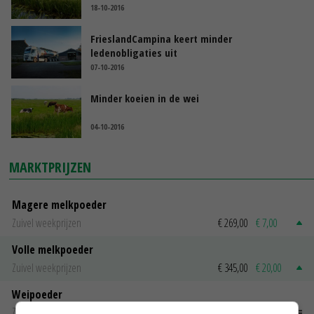
18-10-2016
FrieslandCampina keert minder
ledenobligaties uit
07-10-2016
Minder koeien in de wei
04-10-2016
MARKTPRIJZEN
Magere melkpoeder
Zuivel weekprijzen
€ 269,00
€ 7,00
Volle melkpoeder
Zuivel weekprijzen
€ 345,00
€ 20,00
Weipoeder
Zuivel weekprijzen
€ 134,00
€ 0,00