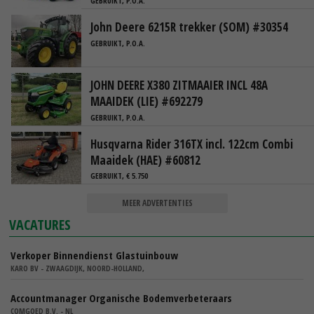
GEBRUIKT, P.O.A.
John Deere 6215R trekker (SOM) #30354
GEBRUIKT, P.O.A.
JOHN DEERE X380 ZITMAAIER INCL 48A
MAAIDEK (LIE) #692279
GEBRUIKT, P.O.A.
Husqvarna Rider 316TX incl. 122cm Combi
Maaidek (HAE) #60812
GEBRUIKT, € 5.750
MEER ADVERTENTIES
VACATURES
Verkoper Binnendienst Glastuinbouw
KARO BV - ZWAAGDIJK, NOORD-HOLLAND,
Accountmanager Organische Bodemverbeteraars
COMGOED B.V. - NL