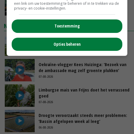
een link om uw toestemming te beheren of in te trekken via de
je gelukkig van wordt’
privacy- en cookie-instellingen.
GISTEREN, 13:31
NIEUWSTE VIDEO'S
Toestemming
POAH!: John Deere 7730
Opties beheren
GISTEREN, 10:00
Oekraïne-vlogger Kees Huizinga: ‘Bezoek van
de ambassade mag zelf groente plukken’
07-08-2026
Limburgse mais van Frijns doet het verrassend
goed
07-08-2026
Droogte veroorzaakt steeds meer problemen:
‘Bassin afgelopen week al leeg’
06-08-2026