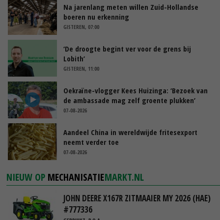
Na jarenlang meten willen Zuid-Hollandse
boeren nu erkenning
GISTEREN, 07:00
‘De droogte begint ver voor de grens bij
Lobith’
GISTEREN, 11:00
Oekraïne-vlogger Kees Huizinga: ‘Bezoek van
de ambassade mag zelf groente plukken’
07-08-2026
Aandeel China in wereldwijde fritesexport
neemt verder toe
07-08-2026
NIEUW OP
MECHANISATIE
MARKT.NL
JOHN DEERE X167R ZITMAAIER MY 2026 (HAE)
#777336