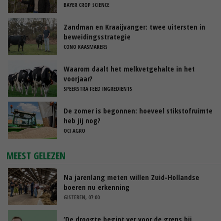
BAYER CROP SCIENCE
Zandman en Kraaijvanger: twee uitersten in
beweidingsstrategie
CONO KAASMAKERS
Waarom daalt het melkvetgehalte in het
voorjaar?
SPEERSTRA FEED INGREDIENTS
De zomer is begonnen: hoeveel stikstofruimte
heb jij nog?
OCI AGRO
MEEST GELEZEN
Na jarenlang meten willen Zuid-Hollandse
boeren nu erkenning
GISTEREN, 07:00
‘De droogte begint ver voor de grens bij