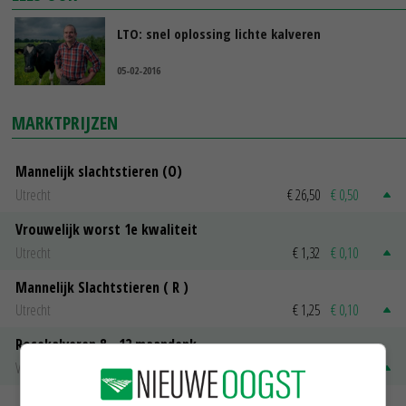
LTO: snel oplossing lichte kalveren
05-02-2016
MARKTPRIJZEN
Mannelijk slachtstieren (O)
Utrecht
€ 26,50
€ 0,50
Vrouwelijk worst 1e kwaliteit
Utrecht
€ 1,32
€ 0,10
Mannelijk Slachtstieren ( R )
Utrecht
€ 1,25
€ 0,10
Rosekalveren 8 - 12 maandenk
Vleeskalveren Denkavit
€ 1,78
€ 0,06