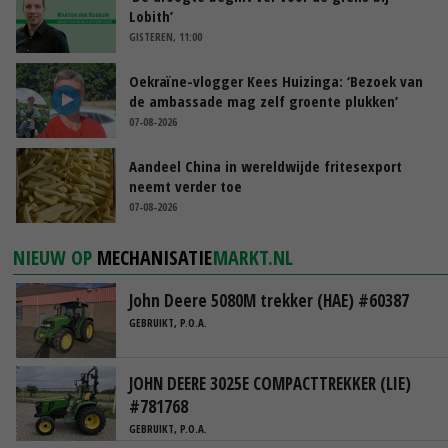
Lobith’
GISTEREN, 11:00
Oekraïne-vlogger Kees Huizinga: ‘Bezoek van
de ambassade mag zelf groente plukken’
07-08-2026
Aandeel China in wereldwijde fritesexport
neemt verder toe
07-08-2026
NIEUW OP
MECHANISATIE
MARKT.NL
John Deere 5080M trekker (HAE) #60387
GEBRUIKT, P.O.A.
JOHN DEERE 3025E COMPACTTREKKER (LIE)
#781768
GEBRUIKT, P.O.A.