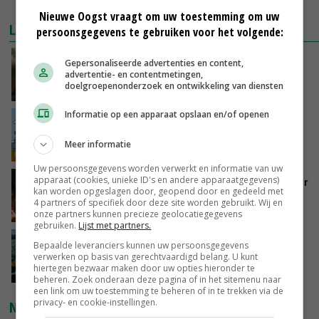
MEER MARKTPRIJZEN
Nieuwe Oogst vraagt om uw toestemming om uw
LAATSTE NIEUWS
persoonsgegevens te gebruiken voor het volgende:
‘Samenwerking A-ware en Amalthea gaat
Gepersonaliseerde advertenties en content,
zorgen voor meer balans’
advertentie- en contentmetingen,
doelgroepenonderzoek en ontwikkeling van diensten
GISTEREN, 16:01
Informatie op een apparaat opslaan en/of openen
Internationale vraag naar geitenzuivel blijft
groot: Nederland in Europese top
Meer informatie
GISTEREN, 15:33
Uw persoonsgegevens worden verwerkt en informatie van uw
apparaat (cookies, unieke ID's en andere apparaatgegevens)
Vlaamse varkensstapel krimpt, pluimveesector
kan worden opgeslagen door, geopend door en gedeeld met
groeit door schaalvergroting
4 partners of specifiek door deze site worden gebruikt. Wij en
GISTEREN, 15:20
onze partners kunnen precieze geolocatiegegevens
gebruiken.
Lijst met partners.
‘Cijfer jezelf niet weg en doe vooral ook waar
Bepaalde leveranciers kunnen uw persoonsgegevens
je gelukkig van wordt’
verwerken op basis van gerechtvaardigd belang. U kunt
hiertegen bezwaar maken door uw opties hieronder te
GISTEREN, 13:31
beheren. Zoek onderaan deze pagina of in het sitemenu naar
een link om uw toestemming te beheren of in te trekken via de
privacy- en cookie-instellingen.
NIEUWSTE VIDEO'S