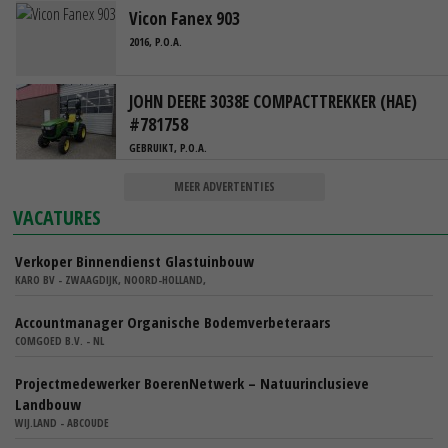
Vicon Fanex 903
2016, P.O.A.
JOHN DEERE 3038E COMPACTTREKKER (HAE)
#781758
GEBRUIKT, P.O.A.
MEER ADVERTENTIES
VACATURES
Verkoper Binnendienst Glastuinbouw
KARO BV - ZWAAGDIJK, NOORD-HOLLAND,
Accountmanager Organische Bodemverbeteraars
COMGOED B.V. - NL
Projectmedewerker BoerenNetwerk – Natuurinclusieve
Landbouw
WIJ.LAND - ABCOUDE