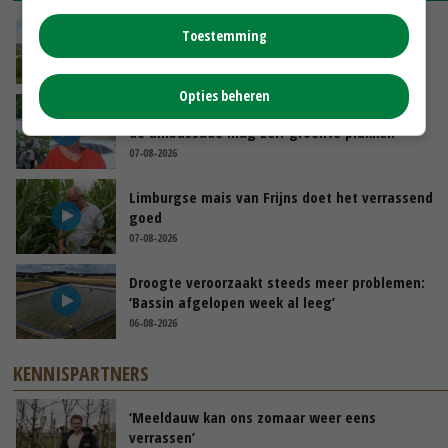
POAH!: John Deere 7730
Toestemming
GISTEREN, 10:00
Opties beheren
Oekraïne-vlogger Kees Huizinga: ‘Bezoek van
de ambassade mag zelf groente plukken’
07-08-2026
Limburgse mais van Frijns doet het verrassend
goed
07-08-2026
Droogte veroorzaakt steeds meer problemen:
‘Bassin afgelopen week al leeg’
06-08-2026
KENNISPARTNERS
‘Meeldauw kan ons zomaar weer eens
verrassen’