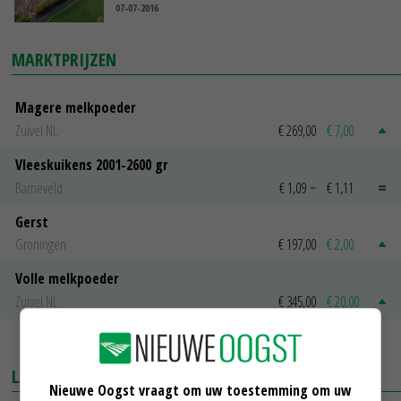
07-07-2016
MARKTPRIJZEN
Magere melkpoeder
Zuivel NL
€ 269,00
€ 7,00
Vleeskuikens 2001-2600 gr
Barneveld
€ 1,09
~
€ 1,11
Gerst
Groningen
€ 197,00
€ 2,00
Volle melkpoeder
Zuivel NL
€ 345,00
€ 20,00
MEER MARKTPRIJZEN
LAATSTE NIEUWS
Nieuwe Oogst vraagt om uw toestemming om uw