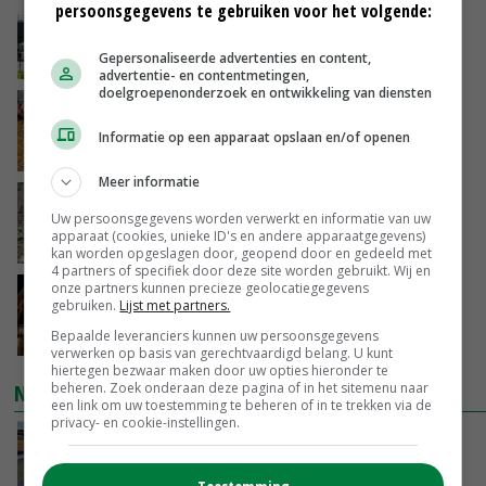
persoonsgegevens te gebruiken voor het volgende:
Gemiddelde Europese melkprijs daalt licht in
juni
Gepersonaliseerde advertenties en content,
VANDAAG, 17:04
advertentie- en contentmetingen,
doelgroepenonderzoek en ontwikkeling van diensten
Frans onderzoekcentrum bestrijkt hele
varkensvleesketen
Informatie op een apparaat opslaan en/of openen
VANDAAG, 15:29
Meer informatie
Emmeloord noteert eerste zaaiuien op
Uw persoonsgegevens worden verwerkt en informatie van uw
maximaal 20 euro
apparaat (cookies, unieke ID's en andere apparaatgegevens)
VANDAAG, 14:59
kan worden opgeslagen door, geopend door en gedeeld met
4 partners of specifiek door deze site worden gebruikt. Wij en
onze partners kunnen precieze geolocatiegegevens
Spontane boerenacties in Twente en
gebruiken.
Lijst met partners.
Apeldoorn zetten de trend
Bepaalde leveranciers kunnen uw persoonsgegevens
VANDAAG, 14:48
verwerken op basis van gerechtvaardigd belang. U kunt
hiertegen bezwaar maken door uw opties hieronder te
NIEUWSTE VIDEO'S
beheren. Zoek onderaan deze pagina of in het sitemenu naar
een link om uw toestemming te beheren of in te trekken via de
privacy- en cookie-instellingen.
Droogte veroorzaakt steeds meer problemen:
‘Bassin afgelopen week al leeg’
VANDAAG, 14:06