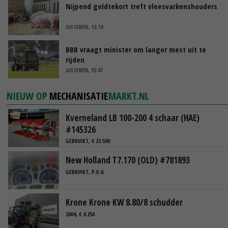
Nijpend geldtekort treft vleesvarkenshouders
GISTEREN, 13:14
BBB vraagt minister om langer mest uit te
rijden
GISTEREN, 15:47
NIEUW OP
MECHANISATIE
MARKT.NL
Kverneland LB 100-200 4 schaar (HAE)
#145326
GEBRUIKT, € 23.500
New Holland T7.170 (OLD) #781893
GEBRUIKT, P.O.A.
Krone Krone KW 8.80/8 schudder
2004, € 4.250