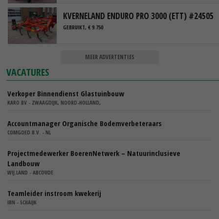
KVERNELAND ENDURO PRO 3000 (ETT) #24505
GEBRUIKT, € 9.750
MEER ADVERTENTIES
VACATURES
Verkoper Binnendienst Glastuinbouw
KARO BV - ZWAAGDIJK, NOORD-HOLLAND,
Accountmanager Organische Bodemverbeteraars
COMGOED B.V. - NL
Projectmedewerker BoerenNetwerk – Natuurinclusieve
Landbouw
WIJ.LAND - ABCOUDE
Teamleider instroom kwekerij
IBN - SCHAIJK