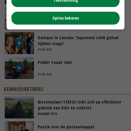
Toestemming
Koeien van enige drijvende boerderij ter
Opties beheren
wereld zijn te koop
VANDAAG, 12:00
Danique in Canada: ‘Superveel schik gehad
tijdens stage’
04-08-2026
POAH!: Fendt 1042
01-08-2026
KENNISPARTNERS
Biostimulant STATUS richt zich op efficiënter
gebruik van licht en stikstof
HOLLAND FYTO
Passie voor de pootaardappel