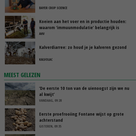
BAYER CROP SCIENCE
Koeien aan het voer en in productie houden:
waarom ‘immuunmodulatie’ belangrijk is
tijdens de transitieperiode
AHV
Kalverdiarree: zo houd je je kalveren gezond
KALVOLAC
MEEST GELEZEN
‘De eerste 10 ton van de uienoogst zijn we nu
al kwijt’
VANDAAG, 09:28
Eerste proefrooiing Fontane wijst op grote
achterstand
GISTEREN, 09:35