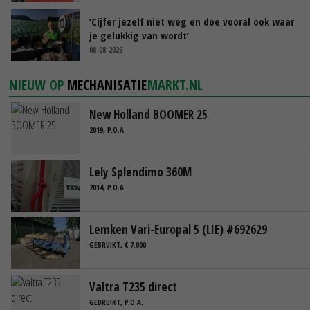
‘Cijfer jezelf niet weg en doe vooral ook waar
je gelukkig van wordt’
08-08-2026
NIEUW OP
MECHANISATIE
MARKT.NL
New Holland BOOMER 25
2019, P.O.A.
Lely Splendimo 360M
2014, P.O.A.
Lemken Vari-Europal 5 (LIE) #692629
GEBRUIKT, € 7.000
Valtra T235 direct
GEBRUIKT, P.O.A.