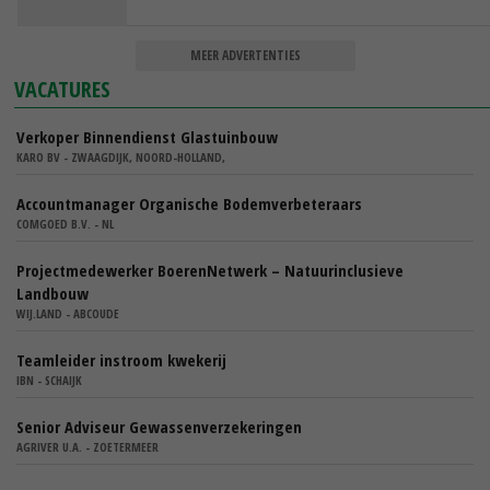
MEER ADVERTENTIES
VACATURES
Verkoper Binnendienst Glastuinbouw
KARO BV - ZWAAGDIJK, NOORD-HOLLAND,
Accountmanager Organische Bodemverbeteraars
COMGOED B.V. - NL
Projectmedewerker BoerenNetwerk – Natuurinclusieve
Landbouw
WIJ.LAND - ABCOUDE
Teamleider instroom kwekerij
IBN - SCHAIJK
Senior Adviseur Gewassenverzekeringen
AGRIVER U.A. - ZOETERMEER