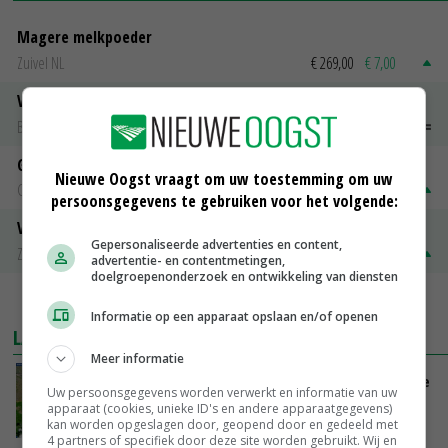
Magere melkpoeder
Zuivel NL
€ 269,00
€ 7,00
Vleeskuikens 2001-2600 gr
Barneveld
€ 1,09
~
€ 1,11
Gerst
Nieuwe Oogst vraagt om uw toestemming om uw
Groningen
€ 197,00
€ 2,00
persoonsgegevens te gebruiken voor het volgende:
Volle melkpoeder
Gepersonaliseerde advertenties en content,
Zuivel NL
€ 345,00
€ 20,00
advertentie- en contentmetingen,
doelgroepenonderzoek en ontwikkeling van diensten
MEER MARKTPRIJZEN
Informatie op een apparaat opslaan en/of openen
LAATSTE NIEUWS
Meer informatie
Zeer lage Rijnaanvoer komt bovenop droogste
Uw persoonsgegevens worden verwerkt en informatie van uw
juli ooit
apparaat (cookies, unieke ID's en andere apparaatgegevens)
VANDAAG, 13:55
kan worden opgeslagen door, geopend door en gedeeld met
4 partners of specifiek door deze site worden gebruikt. Wij en