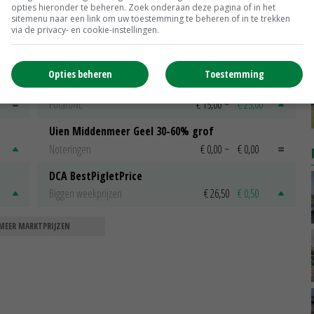
opties hieronder te beheren. Zoek onderaan deze pagina of in het
sitemenu naar een link om uw toestemming te beheren of in te trekken
via de privacy- en cookie-instellingen.
Scharreleieren maat 59
Barneveld
€ 12,00
€ 0,00
Opties beheren
Toestemming
Fritesgeschikt NL Du Be
PotatoNL
€ 15,00
~
€ 23,00
Uien Middenmeer Geel 30-60% grof
Noteringen
€ 0,00
~
€ 0,00
DCA BestPigletPrice
Biggen weekprijzen
€ 26,50
€ 0,50
MEER MARKTPRIJZEN