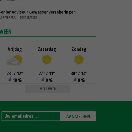
Senior Adviseur Gewassenverzekeringen
AGRIVER U.A. - ZOETERMEER
WEER
Vrijdag
Zaterdag
Zondag
23
°
/ 12
°
27
°
/ 11
°
30
°
/ 14
°
10 %
0 %
0 %
MEER WEER
AANMELDEN