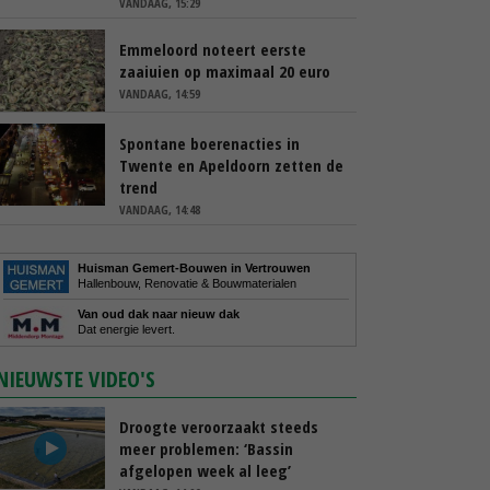
VANDAAG, 15:29
Emmeloord noteert eerste
zaaiuien op maximaal 20 euro
VANDAAG, 14:59
Spontane boerenacties in
Twente en Apeldoorn zetten de
trend
VANDAAG, 14:48
Huisman Gemert-Bouwen in Vertrouwen
Hallenbouw, Renovatie & Bouwmaterialen
Van oud dak naar nieuw dak
Dat energie levert.
NIEUWSTE VIDEO'S
Droogte veroorzaakt steeds
meer problemen: ‘Bassin
afgelopen week al leeg’