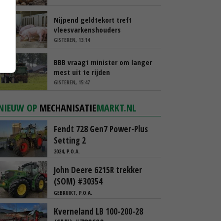
Nijpend geldtekort treft
vleesvarkenshouders
GISTEREN, 13:14
BBB vraagt minister om langer
mest uit te rijden
GISTEREN, 15:47
NIEUW OP
MECHANISATIE
MARKT.NL
Fendt 728 Gen7 Power-Plus
Setting 2
2024, P.O.A.
John Deere 6215R trekker
(SOM) #30354
GEBRUIKT, P.O.A.
Kverneland LB 100-200-28