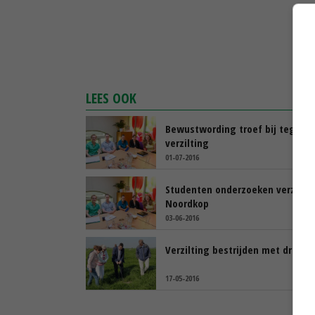
LEES OOK
Bewustwording troef bij tegena
verzilting
01-07-2016
Studenten onderzoeken verzilti
Noordkop
03-06-2016
Verzilting bestrijden met draina
17-05-2016