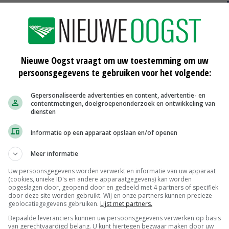
Nieuwe Oogst vraagt om uw toestemming om uw
persoonsgegevens te gebruiken voor het volgende:
an
'Uien en knolselderij kwamen als
Gepersonaliseerde advertenties en content, advertentie- en
beste uit de zilte proef'
contentmetingen, doelgroepenonderzoek en ontwikkeling van
diensten
23-06-2016
Informatie op een apparaat opslaan en/of openen
ng
Studenten onderzoeken verzilting
Noordkop
Meer informatie
01-06-2016
Uw persoonsgegevens worden verwerkt en informatie van uw apparaat
(cookies, unieke ID's en andere apparaatgegevens) kan worden
ge
Verzilting bestrijden met drainage
opgeslagen door, geopend door en gedeeld met 4 partners of specifiek
door deze site worden gebruikt. Wij en onze partners kunnen precieze
17-05-2016
geolocatiegegevens gebruiken.
Lijst met partners.
Bepaalde leveranciers kunnen uw persoonsgegevens verwerken op basis
van gerechtvaardigd belang. U kunt hiertegen bezwaar maken door uw