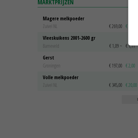
MARKTPRIJZEN
Magere melkpoeder
Zuivel NL
€ 269,00
€ 7,00
Vleeskuikens 2001-2600 gr
Barneveld
€ 1,09
~
€ 1,11
Gerst
Groningen
€ 197,00
€ 2,00
Volle melkpoeder
Zuivel NL
€ 345,00
€ 20,00