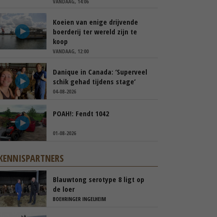
VANDAAG, 14:06
Koeien van enige drijvende
boerderij ter wereld zijn te
koop
VANDAAG, 12:00
Danique in Canada: ‘Superveel
schik gehad tijdens stage’
04-08-2026
POAH!: Fendt 1042
01-08-2026
KENNISPARTNERS
Blauwtong serotype 8 ligt op
de loer
BOEHRINGER INGELHEIM