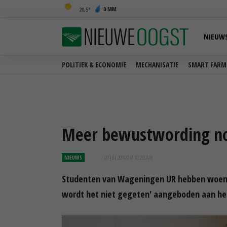
0 MM
20,5
NIEUW
POLITIEK & ECONOMIE
MECHANISATIE
SMART FARM
Meer bewustwording nod
NIEUWS
01 JUL 2016 OM 10:20
UUR
Studenten van Wageningen UR hebben woensda
wordt het niet gegeten' aangeboden aan h