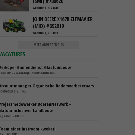
(SMI) #780620
GEBRUIKT, € 7.800
JOHN DEERE X167R ZITMAAIER
(MID) #692919
GEBRUIKT, € 5.833
MEER ADVERTENTIES
VACATURES
Verkoper Binnendienst Glastuinbouw
KARO BV - ZWAAGDIJK, NOORD-HOLLAND,
Accountmanager Organische Bodemverbeteraars
COMGOED B.V. - NL
Projectmedewerker BoerenNetwerk –
Natuurinclusieve Landbouw
WIJ.LAND - ABCOUDE
Teamleider instroom kwekerij
IBN - SCHAIJK