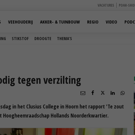
VACATURES
POAH-SHO
S
VEEHOUDERIJ
AKKER- & TUINBOUW
REGIO
VIDEO
PODC
ING
STIKSTOF
DROOGTE
THEMA'S
ig tegen verzilting
g in het Clusius College in Hoorn het rapport 'Te zout
et Hoogheemraadschap Hollands Noorderkwartier.