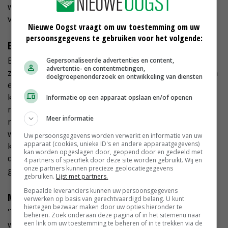
wat we met elkaar bereiken en dit collectief is daar een
voorbeeld van.'
Nieuwe Oogst vraagt om uw toestemming om uw
persoonsgegevens te gebruiken voor het volgende:
Eerlijke, goede prijs
Een voorwaarde voor Energie van Boeren is wel dat
Gepersonaliseerde advertenties en content,
advertentie- en contentmetingen,
zowel de afnemende boer als de opwekkende boer een
doelgroepenonderzoek en ontwikkeling van diensten
eerlijke, goede prijs krijgen. Schuitemaker legt uit: 'Dit
kan alleen door de administratieve kosten zo laag
Informatie op een apparaat opslaan en/of openen
mogelijk te houden. Daarbij werkt Energie van Boeren
Meer informatie
niet met eenmalige lokkertjes zoals tablets,
welkomstkortingen en gratis thermostaten. Hierdoor
Uw persoonsgegevens worden verwerkt en informatie van uw
apparaat (cookies, unieke ID's en andere apparaatgegevens)
kunnen we zowel een goede prijs bieden voor de boer
kan worden opgeslagen door, geopend door en gedeeld met
die de energie levert als voor de boer die de energie
4 partners of specifiek door deze site worden gebruikt. Wij en
onze partners kunnen precieze geolocatiegegevens
gebruikt'.
gebruiken.
Lijst met partners.
Bepaalde leveranciers kunnen uw persoonsgegevens
Meedoen?
verwerken op basis van gerechtvaardigd belang. U kunt
hiertegen bezwaar maken door uw opties hieronder te
'Trots op de agrarische sector en de stappen die gezet
beheren. Zoek onderaan deze pagina of in het sitemenu naar
een link om uw toestemming te beheren of in te trekken via de
worden op het gebied van duurzame energie? Dan is