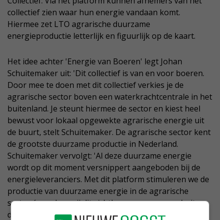
Collectief. Via het platform kunnen afnemers van het
collectief zien waar hun energie vandaan komt.
Hiermee zet LTO agrarische duurzame
energieproductie letterlijk en figuurlijk op de kaart.
Het idee achter 'Energie van Boeren' legt Johan
Schuitemaker uit: 'Dit collectief is van en voor boeren.
Door mee te doen met dit collectief verkies je de
agrarische sector boven een waterkrachtcentrale in het
buitenland. Je steunt hiermee de sector en kiest heel
bewust voor lokaal opgewekte agrarische energie uit
de buurt, stelt Schuitemaker. De agrarische sector kent
de grootste duurzame productie in Nederland.
Schuitemaker vervolgt: 'Al deze duurzame energie
wordt op dit moment versnippert aangeboden bij de
energieleveranciers. Met dit platform stimuleren we de
productie van duurzame energie in de agrarische
sector én maken wij dit zichtbaar voor mensen buiten
de sector. Als agrarische sector mogen we trots zijn op