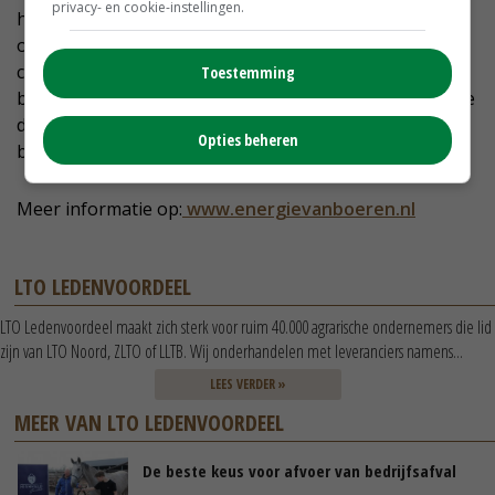
privacy- en cookie-instellingen.
het LTO Energie Collectief ook iets voor u. Of u nou
opwekker of afnemer bent, sluit u ook aan bij dit
collectief. 'De energie binnen het collectief is voor nu
Toestemming
bedoeld voor de agrarische sector. Op termijn willen we
dit uitbreiden naar liefhebbers van het platteland. Zo
Opties beheren
blijft de energie in de sector', legt Schuitemaker uit.
Meer informatie op:
www.energievanboeren.nl
LTO LEDENVOORDEEL
LTO Ledenvoordeel maakt zich sterk voor ruim 40.000 agrarische ondernemers die lid
zijn van LTO Noord, ZLTO of LLTB. Wij onderhandelen met leveranciers namens...
LEES VERDER »
MEER VAN LTO LEDENVOORDEEL
De beste keus voor afvoer van bedrijfsafval