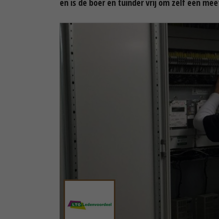
en is de boer en tuinder vrij om zelf een mee