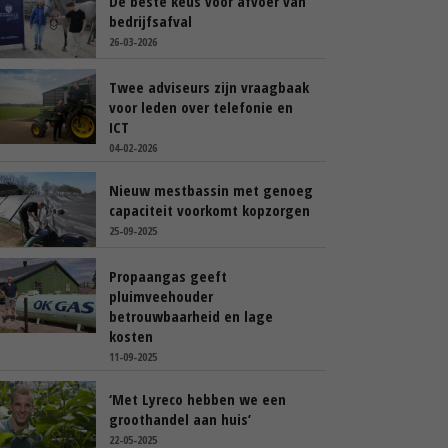
De beste keus voor afvoer van
bedrijfsafval
26-03-2026
Twee adviseurs zijn vraagbaak
voor leden over telefonie en
ICT
04-02-2026
Nieuw mestbassin met genoeg
capaciteit voorkomt kopzorgen
25-09-2025
Propaangas geeft
pluimveehouder
betrouwbaarheid en lage
kosten
11-09-2025
‘Met Lyreco hebben we een
groothandel aan huis’
22-05-2025