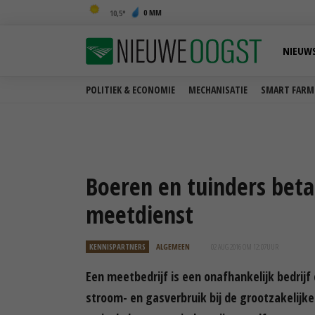
0 MM
10,5
NIEUW
POLITIEK & ECONOMIE
MECHANISATIE
SMART FARM
Boeren en tuinders beta
meetdienst
KENNISPARTNERS
ALGEMEEN
02 AUG 2016 OM 12:07
UUR
Een meetbedrijf is een onafhankelijk bedrijf
stroom- en gasverbruik bij de grootzakelijke