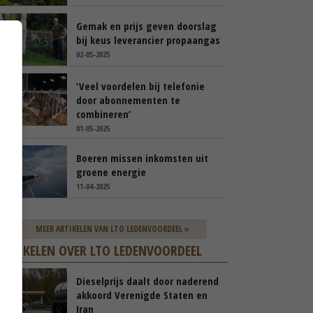
Gemak en prijs geven doorslag
bij keus leverancier propaangas
02-05-2025
‘Veel voordelen bij telefonie
door abonnementen te
combineren’
01-05-2025
Boeren missen inkomsten uit
groene energie
11-04-2025
MEER ARTIKELEN VAN LTO LEDENVOORDEEL »
ARTIKELEN OVER LTO LEDENVOORDEEL
Dieselprijs daalt door naderend
akkoord Verenigde Staten en
Iran