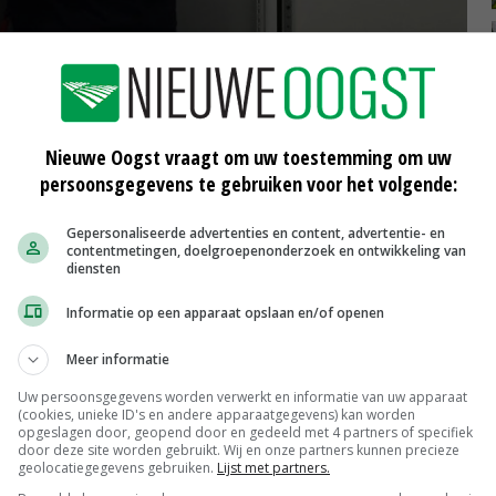
 boeren en tuinders niet weten dat zij zelf een
door vaak flink te veel betalen. De keuze voor
 voort uit de verwachting dat deze diensten zich
Nieuwe Oogst vraagt om uw toestemming om uw
persoonsgegevens te gebruiken voor het volgende:
ervan profiteren door een betere dienstverlening tegen
 meetbedrijven actief, waarvan het grootste deel nog
Gepersonaliseerde advertenties en content, advertentie- en
alisering heeft daadwerkelijk geleid tot forse daling van
contentmetingen, doelgroepenonderzoek en ontwikkeling van
diensten
gedaald.
Informatie op een apparaat opslaan en/of openen
 jaar aan kostenbesparing. Toch is nog geen 20% van de
Meer informatie
02 gewijzigd van meetbedrijf, waardoor er maar
Uw persoonsgegevens worden verwerkt en informatie van uw apparaat
ndaling.
(cookies, unieke ID's en andere apparaatgegevens) kan worden
opgeslagen door, geopend door en gedeeld met 4 partners of specifiek
door deze site worden gebruikt. Wij en onze partners kunnen precieze
geolocatiegegevens gebruiken.
Lijst met partners.