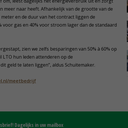
f om, leest dagelijks het energieverbruik uit en zorgt
 meer naar heeft. Afhankelijk van de grootte van de
 meter en de duur van het contract liggen de
 voor gas en 40% voor stroom lager dan de standaard
vergestapt, zien we zelfs besparingen van 50% à 60% op
wil LTO hun leden attenderen op de
t geld te laten liggen’’, aldus Schuitemaker.
.nl/meetbedrijf
brief! Dagelijks in uw mailbox