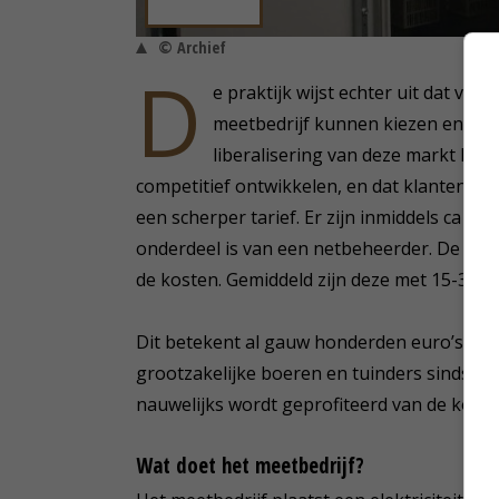
© Archief
D
e praktijk wijst echter uit dat veel
meetbedrijf kunnen kiezen en hier
liberalisering van deze markt komt
competitief ontwikkelen, en dat klanten hi
een scherper tarief. Er zijn inmiddels ca 12
onderdeel is van een netbeheerder. De liber
de kosten. Gemiddeld zijn deze met 15-35% 
Dit betekent al gauw honderden euro’s per
grootzakelijke boeren en tuinders sinds 20
nauwelijks wordt geprofiteerd van de koste
Wat doet het meetbedrijf?