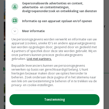
Gepersonaliseerde advertenties en content,
Internationale vraag naar geitenzuivel blijft
advertentie- en contentmetingen,
groot: Nederland in Europese top
doelgroepenonderzoek en ontwikkeling van diensten
VANDAAG, 15:33
Informatie op een apparaat opslaan en/of openen
Vlaamse varkensstapel krimpt, pluimveesector
groeit door schaalvergroting
Meer informatie
VANDAAG, 15:20
Uw persoonsgegevens worden verwerkt en informatie van uw
apparaat (cookies, unieke ID's en andere apparaatgegevens)
‘Cijfer jezelf niet weg en doe vooral ook waar
kan worden opgeslagen door, geopend door en gedeeld met
4 partners of specifiek door deze site worden gebruikt. Wij en
je gelukkig van wordt’
onze partners kunnen precieze geolocatiegegevens
VANDAAG, 13:31
gebruiken.
Lijst met partners.
Bepaalde leveranciers kunnen uw persoonsgegevens
NIEUWSTE VIDEO'S
verwerken op basis van gerechtvaardigd belang. U kunt
hiertegen bezwaar maken door uw opties hieronder te
beheren. Zoek onderaan deze pagina of in het sitemenu naar
POAH!: John Deere 7730
een link om uw toestemming te beheren of in te trekken via de
privacy- en cookie-instellingen.
VANDAAG, 10:00
Toestemming
Oekraïne-vlogger Kees Huizinga: ‘Bezoek van
de ambassade mag zelf groente plukken’