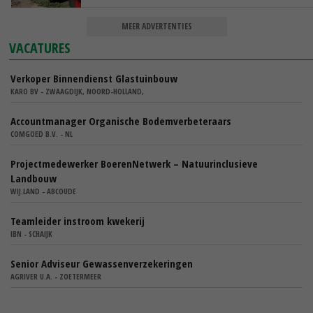
MEER ADVERTENTIES
VACATURES
Verkoper Binnendienst Glastuinbouw
KARO BV - ZWAAGDIJK, NOORD-HOLLAND,
Accountmanager Organische Bodemverbeteraars
COMGOED B.V. - NL
Projectmedewerker BoerenNetwerk – Natuurinclusieve
Landbouw
WIJ.LAND - ABCOUDE
Teamleider instroom kwekerij
IBN - SCHAIJK
Senior Adviseur Gewassenverzekeringen
AGRIVER U.A. - ZOETERMEER