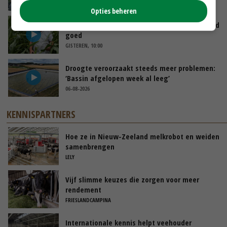
GISTEREN, 12:00
Opties beheren
Limburgse mais van Frijns doet het verrassend
goed
GISTEREN, 10:00
Droogte veroorzaakt steeds meer problemen:
‘Bassin afgelopen week al leeg’
06-08-2026
KENNISPARTNERS
Hoe ze in Nieuw-Zeeland melkrobot en weiden
samenbrengen
LELY
Vijf slimme keuzes die zorgen voor meer
rendement
FRIESLANDCAMPINA
Internationale kennis helpt veehouder