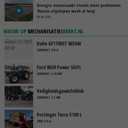
Droogte veroorzaakt steeds meer problemen:
‘Bassin afgelopen week al leeg’
06-08-2026
NIEUW OP
MECHANISATIE
MARKT.NL
Kuhn GF17003T NIEUW
GEBRUIKT, P.O.A.
Ford 8630 Power Shift
GEBRUIKT, € 29.500
Veiligheidsgewichtblok
GEBRUIKT, € 2.400
Pottinger Torro 5100 L
2009, P.O.A.