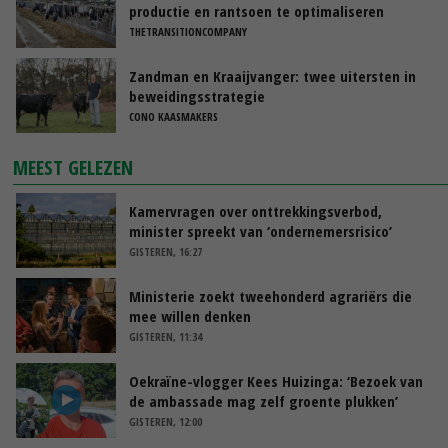
productie en rantsoen te optimaliseren
THETRANSITIONCOMPANY
Zandman en Kraaijvanger: twee uitersten in
beweidingsstrategie
CONO KAASMAKERS
MEEST GELEZEN
Kamervragen over onttrekkingsverbod,
minister spreekt van ‘ondernemersrisico’
GISTEREN, 16:27
Ministerie zoekt tweehonderd agrariërs die
mee willen denken
GISTEREN, 11:34
Oekraïne-vlogger Kees Huizinga: ‘Bezoek van
de ambassade mag zelf groente plukken’
GISTEREN, 12:00