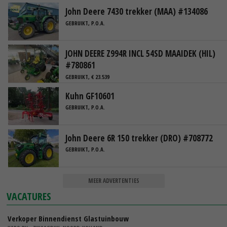
John Deere 7430 trekker (MAA) #134086
GEBRUIKT, P.O.A.
JOHN DEERE Z994R INCL 54SD MAAIDEK (HIL)
#780861
GEBRUIKT, € 23.539
Kuhn GF10601
GEBRUIKT, P.O.A.
John Deere 6R 150 trekker (DRO) #708772
GEBRUIKT, P.O.A.
MEER ADVERTENTIES
VACATURES
Verkoper Binnendienst Glastuinbouw