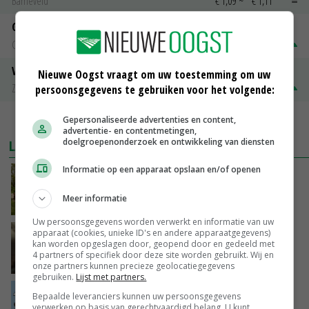
Barneveld
€ 1,09
~
€ 1,11
Gerst
Groningen
€ 197,00
€ 2,00
Volle melkpoeder
Nieuwe Oogst vraagt om uw toestemming om uw
Zuivel NL
€ 345,00
€ 20,00
persoonsgegevens te gebruiken voor het volgende:
Gepersonaliseerde advertenties en content,
MEER MARKTPRIJZEN
advertentie- en contentmetingen,
doelgroepenonderzoek en ontwikkeling van diensten
LAATSTE NIEUWS
Informatie op een apparaat opslaan en/of openen
Hoeve Schaffersberg: basis voor vindingrijke
verbreders
Meer informatie
VANDAAG, 06:05
Uw persoonsgegevens worden verwerkt en informatie van uw
apparaat (cookies, unieke ID's en andere apparaatgegevens)
‘Samenwerking A-ware en Amalthea gaat
kan worden opgeslagen door, geopend door en gedeeld met
zorgen voor meer balans’
4 partners of specifiek door deze site worden gebruikt. Wij en
08-08-2026
onze partners kunnen precieze geolocatiegegevens
gebruiken.
Lijst met partners.
Internationale vraag naar geitenzuivel blijft
Bepaalde leveranciers kunnen uw persoonsgegevens
groot: Nederland in Europese top
verwerken op basis van gerechtvaardigd belang. U kunt