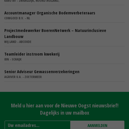
KARO BV - ZWAAGDIJK, NOORD-HOLLAND,
Accountmanager Organische Bodemverbeteraars
COMGOED B.V. - NL
Projectmedewerker BoerenNetwerk – Natuurinclusieve
Landbouw
WIJ.LAND - ABCOUDE
Teamleider instroom kwekerij
IBN - SCHAIJK
Senior Adviseur Gewassenverzekeringen
AGRIVER U.A. - ZOETERMEER
Meld u hier aan voor de Nieuwe Oogst nieuwsbrief!
Dagelijks in uw mailbox
AANMELDEN