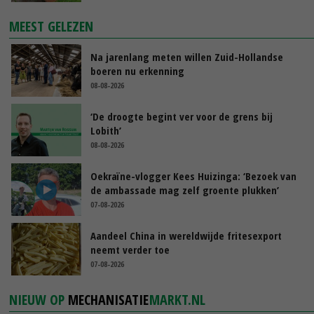
MEEST GELEZEN
Na jarenlang meten willen Zuid-Hollandse
boeren nu erkenning
08-08-2026
‘De droogte begint ver voor de grens bij
Lobith’
08-08-2026
Oekraïne-vlogger Kees Huizinga: ‘Bezoek van
de ambassade mag zelf groente plukken’
07-08-2026
Aandeel China in wereldwijde fritesexport
neemt verder toe
07-08-2026
NIEUW OP
MECHANISATIE
MARKT.NL