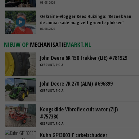
08-08-2026
Oekraïne-vlogger Kees Huizinga: ‘Bezoek van
de ambassade mag zelf groente plukken’
07-08-2026
NIEUW OP
MECHANISATIE
MARKT.NL
John Deere 6R 150 trekker (LIE) #781929
GEBRUIKT, P.O.A.
John Deere 7R 270 (ALM) #696899
GEBRUIKT, P.O.A.
Kongskilde Vibroflex cultivator (ZIJ)
#757380
GEBRUIKT, P.O.A.
Kuhn GF13003 T cirkelschudder