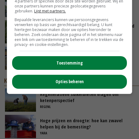
4 partners of specifiek door deze site worden gebruikt. Wij en
de ambassade mag zelf groente plukken’
onze partners kunnen precieze geolocatiegegevens
gebruiken.
Lijst met partners.
07-08-2026
Bepaalde leveranciers kunnen uw persoonsgegevens
verwerken op basis van gerechtvaardigd belang. U kunt
Limburgse mais van Frijns doet het verrassend
hiertegen bezwaar maken door uw opties hieronder te
goed
beheren. Zoek onderaan deze pagina of in het sitemenu naar
07-08-2026
een link om uw toestemming te beheren of in te trekken via de
privacy- en cookie-instellingen.
Droogte veroorzaakt steeds meer problemen:
‘Bassin afgelopen week al leeg’
Toestemming
06-08-2026
KENNISPARTNERS
Opties beheren
Regeneratieve suikerbieten vragen om
ketenperspectief
REGENL
Hoge prijzen en droogte: hoe kan zwavel
helpen bij de bemesting?
YARA