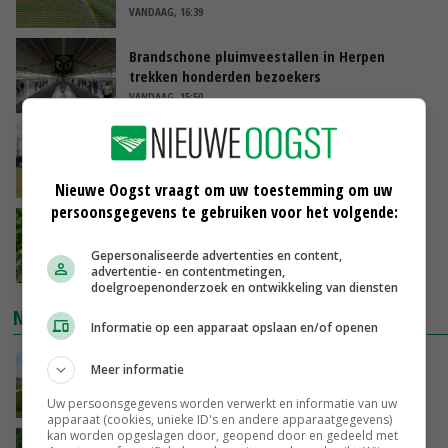
VANDAAG, 16:39
Brandschone pluimveestallen in Herpen
trekken honderden bezoekers
VANDAAG, 15:50
Vakbeurs Libramont: van trekpaard tot
laserwieder
VANDAAG, 15:22
Nieuwe Oogst vraagt om uw toestemming om uw
persoonsgegevens te gebruiken voor het volgende:
NAK verlaagt iets minder pootgoed dan vorig
jaar
Gepersonaliseerde advertenties en content,
VANDAAG, 14:56
advertentie- en contentmetingen,
doelgroepenonderzoek en ontwikkeling van diensten
NIEUWSTE VIDEO'S
Informatie op een apparaat opslaan en/of openen
POAH! John Deere 7730
Meer informatie
08-08-2026
Uw persoonsgegevens worden verwerkt en informatie van uw
apparaat (cookies, unieke ID's en andere apparaatgegevens)
kan worden opgeslagen door, geopend door en gedeeld met
Oekraïne-vlogger Kees Huizinga: ‘Bezoek van