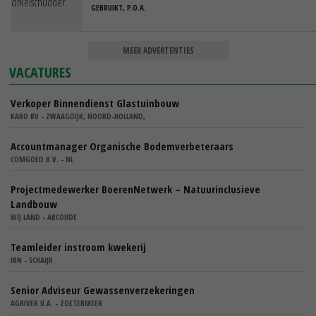
GEBRUIKT, P.O.A.
MEER ADVERTENTIES
VACATURES
Verkoper Binnendienst Glastuinbouw
KARO BV - ZWAAGDIJK, NOORD-HOLLAND,
Accountmanager Organische Bodemverbeteraars
COMGOED B.V. - NL
Projectmedewerker BoerenNetwerk – Natuurinclusieve
Landbouw
WIJ.LAND - ABCOUDE
Teamleider instroom kwekerij
IBN - SCHAIJK
Senior Adviseur Gewassenverzekeringen
AGRIVER U.A. - ZOETERMEER