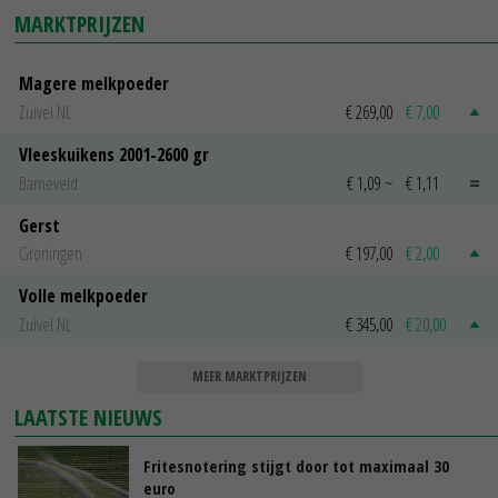
MARKTPRIJZEN
Magere melkpoeder
Zuivel NL
€ 269,00
€ 7,00
Vleeskuikens 2001-2600 gr
Barneveld
€ 1,09
~
€ 1,11
Gerst
Groningen
€ 197,00
€ 2,00
Volle melkpoeder
Zuivel NL
€ 345,00
€ 20,00
MEER MARKTPRIJZEN
LAATSTE NIEUWS
Fritesnotering stijgt door tot maximaal 30
euro