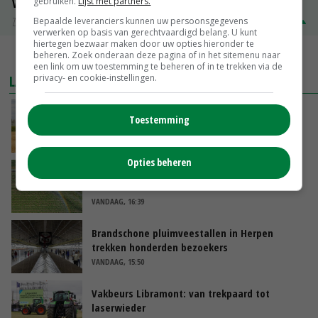
gebruiken.
Lijst met partners.
Volle melkpoeder
Zuivel NL
€ 345,00
€ 20,00
Bepaalde leveranciers kunnen uw persoonsgegevens
verwerken op basis van gerechtvaardigd belang. U kunt
hiertegen bezwaar maken door uw opties hieronder te
beheren. Zoek onderaan deze pagina of in het sitemenu naar
MEER MARKTPRIJZEN
een link om uw toestemming te beheren of in te trekken via de
privacy- en cookie-instellingen.
LAATSTE NIEUWS
Onttrekkingsverboden voor grondwater in
Toestemming
Twente, Achterhoek en rand Veluwe
VANDAAG, 17:02
Opties beheren
Fritesnotering stijgt door tot maximaal 30
euro
VANDAAG, 16:39
Brandschone pluimveestallen in Herpen
trekken honderden bezoekers
VANDAAG, 15:50
Vakbeurs Libramont: van trekpaard tot
laserwieder