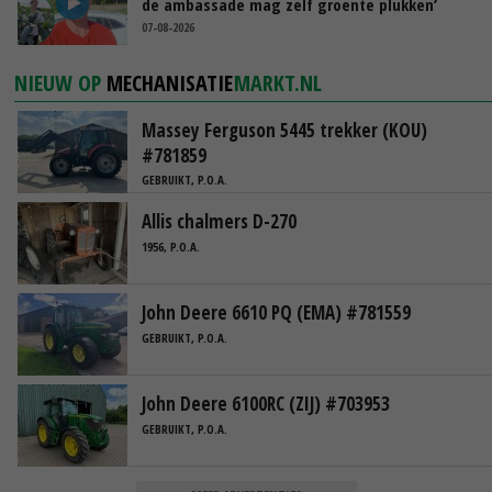
de ambassade mag zelf groente plukken’
07-08-2026
NIEUW OP
MECHANISATIE
MARKT.NL
Massey Ferguson 5445 trekker (KOU)
#781859
GEBRUIKT, P.O.A.
Allis chalmers D-270
1956, P.O.A.
John Deere 6610 PQ (EMA) #781559
GEBRUIKT, P.O.A.
John Deere 6100RC (ZIJ) #703953
GEBRUIKT, P.O.A.