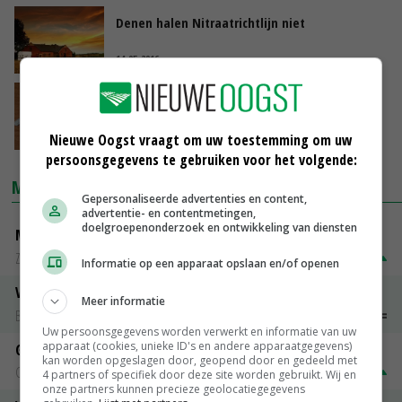
Denen halen Nitraatrichtlijn niet
14-05-2016
Gecoate meststoffen onder vergrootglas
14-05-2016
Nieuwe Oogst vraagt om uw toestemming om uw
persoonsgegevens te gebruiken voor het volgende:
MARKTPRIJZEN
Gepersonaliseerde advertenties en content,
advertentie- en contentmetingen,
doelgroepenonderzoek en ontwikkeling van diensten
Magere melkpoeder
Zuivel NL
€ 269,00
€ 7,00
Informatie op een apparaat opslaan en/of openen
Vleeskuikens 2001-2600 gr
Meer informatie
Barneveld
€ 1,09
~
€ 1,11
Uw persoonsgegevens worden verwerkt en informatie van uw
apparaat (cookies, unieke ID's en andere apparaatgegevens)
Gerst
kan worden opgeslagen door, geopend door en gedeeld met
Groningen
€ 197,00
€ 2,00
4 partners of specifiek door deze site worden gebruikt. Wij en
onze partners kunnen precieze geolocatiegegevens