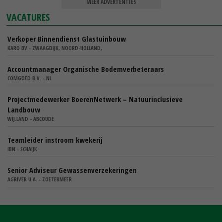
MEER ADVERTENTIES
VACATURES
Verkoper Binnendienst Glastuinbouw
KARO BV - ZWAAGDIJK, NOORD-HOLLAND,
Accountmanager Organische Bodemverbeteraars
COMGOED B.V. - NL
Projectmedewerker BoerenNetwerk – Natuurinclusieve
Landbouw
WIJ.LAND - ABCOUDE
Teamleider instroom kwekerij
IBN - SCHAIJK
Senior Adviseur Gewassenverzekeringen
AGRIVER U.A. - ZOETERMEER