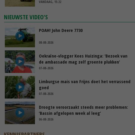
VANDAAG, 15:22
NIEUWSTE VIDEO'S
POAH! John Deere 7730
08-08-2026
Oekraïne-vlogger Kees Huizinga: ‘Bezoek van
de ambassade mag zelf groente plukken’
07-08-2026
Limburgse mais van Frijns doet het verrassend
goed
07-08-2026
Droogte veroorzaakt steeds meer problemen:
‘Bassin afgelopen week al leeg’
06-08-2026
KENNISPARTNERS