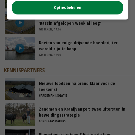
VANDAAG, 10:00
Opties beheren
Droogte veroorzaakt steeds meer problemen:
‘Bassin afgelopen week al leeg’
GISTEREN, 14:06
Koeien van enige drijvende boerderij ter
wereld zijn te koop
GISTEREN, 12:00
KENNISPARTNERS
Nieuwe loodsen na brand klaar voor de
toekomst
HARDEMAN ISOLATIE
Zandman en Kraaijvanger: twee uitersten in
beweidingsstrategie
CONO KAASMAKERS
Blauwtong serotype 8 ligt op de loer