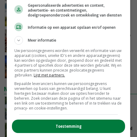
Gepersonaliseerde advertenties en content,
‘Rendement van Krullvarkens komt van de
advertentie- en contentmetingen,
overkant’
doelgroepenonderzoek en ontwikkeling van diensten
VANDAAG, 15:30
Informatie op een apparaat opslaan en/of openen
Oorlogen en El Niño stuwen voedselprijzen op
Meer informatie
VANDAAG, 15:04
Uw persoonsgegevens worden verwerkt en informatie van uw
apparaat (cookies, unieke ID's en andere apparaatgegevens)
kan worden opgeslagen door, geopend door en gedeeld met
Nettowinst Royal A-ware onder druk ondanks
4 partners of specifiek door deze site worden gebruikt. Wij en
hogere omzet
onze partners kunnen precieze geolocatiegegevens
VANDAAG, 14:35
gebruiken.
Lijst met partners.
Bepaalde leveranciers kunnen uw persoonsgegevens
NIEUWSTE VIDEO'S
verwerken op basis van gerechtvaardigd belang. U kunt
hiertegen bezwaar maken door uw opties hieronder te
beheren. Zoek onderaan deze pagina of in het sitemenu naar
Oekraïne-vlogger Kees Huizinga: ‘Bezoek van
een link om uw toestemming te beheren of in te trekken via de
de ambassade mag zelf groente plukken’
privacy- en cookie-instellingen.
VANDAAG, 12:00
Toestemming
Limburgse mais van Frijns doet het verrassend
goed