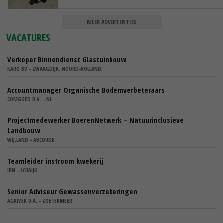
MEER ADVERTENTIES
VACATURES
Verkoper Binnendienst Glastuinbouw
KARO BV - ZWAAGDIJK, NOORD-HOLLAND,
Accountmanager Organische Bodemverbeteraars
COMGOED B.V. - NL
Projectmedewerker BoerenNetwerk – Natuurinclusieve
Landbouw
WIJ.LAND - ABCOUDE
Teamleider instroom kwekerij
IBN - SCHAIJK
Senior Adviseur Gewassenverzekeringen
AGRIVER U.A. - ZOETERMEER