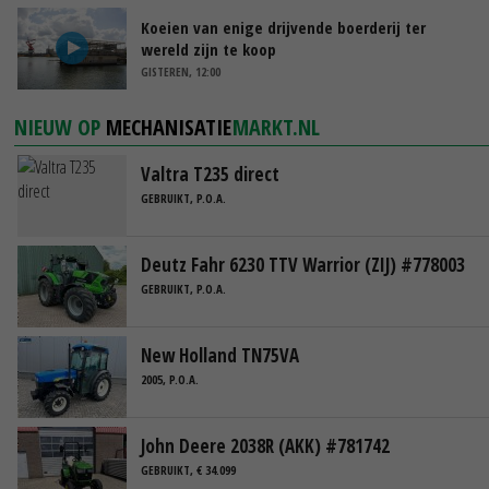
Koeien van enige drijvende boerderij ter
wereld zijn te koop
GISTEREN, 12:00
NIEUW OP
MECHANISATIE
MARKT.NL
Valtra T235 direct
GEBRUIKT, P.O.A.
Deutz Fahr 6230 TTV Warrior (ZIJ) #778003
GEBRUIKT, P.O.A.
New Holland TN75VA
2005, P.O.A.
John Deere 2038R (AKK) #781742
GEBRUIKT, € 34.099