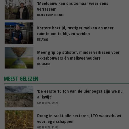
‘Meeldauw kan ons zomaar weer eens
verrassen’
BAYER CROP SCIENCE
Kortere boxtijd, rustiger melken en meer
ruimte om te blijven weiden
DELAVAL
Meer grip op stikstof, minder verliezen voor
akkerbouwers én melkveehouders
OCI AGRO
MEEST GELEZEN
‘De eerste 10 ton van de uienoogst zijn we nu
al kwijt’
GISTEREN, 09:28
Droogte raakt alle sectoren, LTO waarschuwt
voor lege schappen
GISTEREN, 11:05