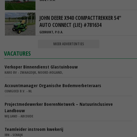
JOHN DEERE X940 COMPACTTREKKER 54"
AUTO CONNECT (LIE) #781634
GEBRUIKT, P.O.A.
MEER ADVERTENTIES
VACATURES
Verkoper Binnendienst Glastuinbouw
KARO BV - ZWAAGDIJK, NOORD-HOLLAND,
Accountmanager Organische Bodemverbeteraars
COMGOED B.V. - NL
Projectmedewerker BoerenNetwerk – Natuurinclusieve
Landbouw
WIJ.LAND - ABCOUDE
Teamleider instroom kwekerij
IBN - SCHAIJK