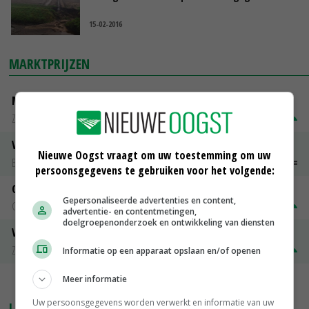
15-02-2016
MARKTPRIJZEN
Magere melkpoeder
Zuivel NL
€ 269,00
€ 7,00
Vleeskuikens 2001-2600 gr
Nieuwe Oogst vraagt om uw toestemming om uw
Barneveld
€ 1,09
~
€ 1,11
persoonsgegevens te gebruiken voor het volgende:
Gerst
Gepersonaliseerde advertenties en content,
Groningen
€ 197,00
€ 2,00
advertentie- en contentmetingen,
doelgroepenonderzoek en ontwikkeling van diensten
Volle melkpoeder
Zuivel NL
€ 345,00
€ 20,00
Informatie op een apparaat opslaan en/of openen
Meer informatie
MEER MARKTPRIJZEN
Uw persoonsgegevens worden verwerkt en informatie van uw
LAATSTE NIEUWS