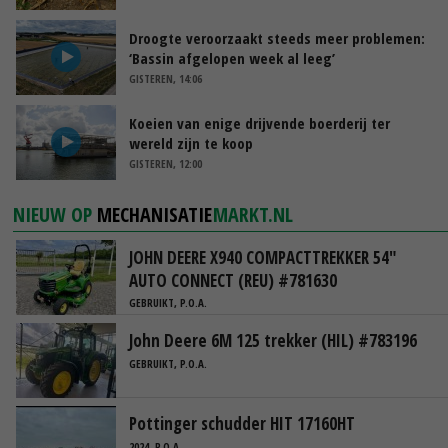
Droogte veroorzaakt steeds meer problemen:
‘Bassin afgelopen week al leeg’
GISTEREN, 14:06
Koeien van enige drijvende boerderij ter
wereld zijn te koop
GISTEREN, 12:00
NIEUW OP
MECHANISATIE
MARKT.NL
JOHN DEERE X940 COMPACTTREKKER 54"
AUTO CONNECT (REU) #781630
GEBRUIKT, P.O.A.
John Deere 6M 125 trekker (HIL) #783196
GEBRUIKT, P.O.A.
Pottinger schudder HIT 17160HT
2024, P.O.A.